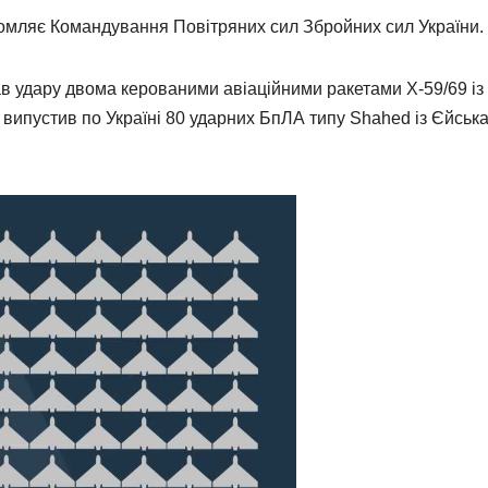
домляє Командування Повітряних сил Збройних сил України.
ав удару двома керованими авіаційними ракетами Х-59/69 із
 випустив по Україні 80 ударних БпЛА типу Shahed із Єйська