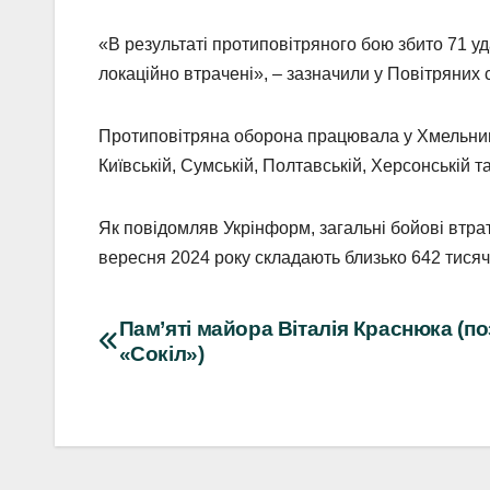
«В результаті протиповітряного бою збито 71 уд
локаційно втрачені», – зазначили у Повітряних 
Протиповітряна оборона працювала у Хмельницьк
Київській, Сумській, Полтавській, Херсонській т
Як повідомляв Укрінформ, загальні бойові втрати
вересня 2024 року складають близько 642 тисяч 
Навігація
Пам’яті майора Віталія Краснюка (п
«Сокіл»)
записів