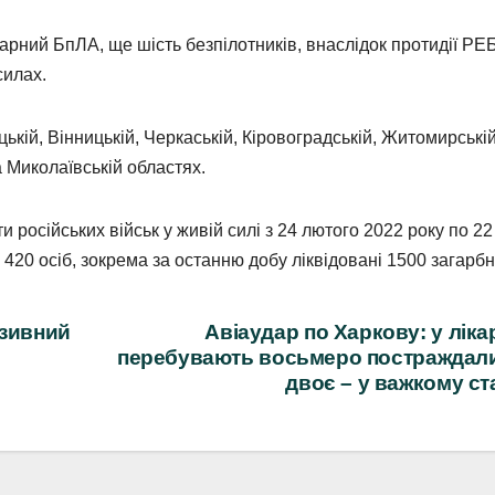
арний БпЛА, ще шість безпілотників, внаслідок протидії РЕБ
силах.
ій, Вінницькій, Черкаській, Кіровоградській, Житомирській
а Миколаївській областях.
 російських військ у живій силі з 24 лютого 2022 року по 22
420 осіб, зокрема за останню добу ліквідовані 1500 загарбн
озивний
Авіаудар по Харкову: у ліка
перебувають восьмеро постраждали
двоє – у важкому ст