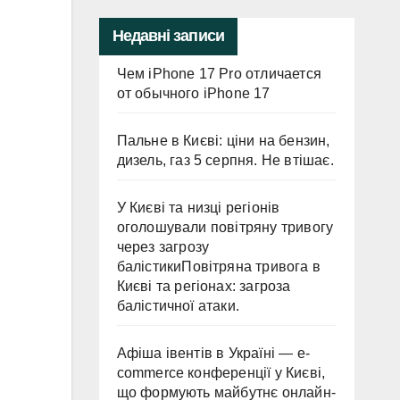
Недавні записи
Чем iPhone 17 Pro отличается
от обычного iPhone 17
Пальне в Києві: ціни на бензин,
дизель, газ 5 серпня. Не втішає.
У Києві та низці регіонів
оголошували повітряну тривогу
через загрозу
балістикиПовітряна тривога в
Києві та регіонах: загроза
балістичної атаки.
Афіша івентів в Україні — e-
commerce конференції у Києві,
що формують майбутнє онлайн-