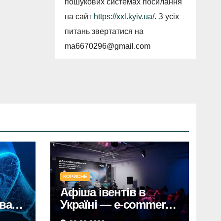
пошукових системах посилання
на сайт
https://xxl.kyiv.ua/
. З усіх
питань звертатися на
ma6670296@gmail.com
КОРИСНЕ
Афіша івентів в
ували
Україні — e-commerce
гу
конференції у Києві,