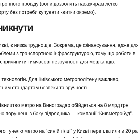
ктронного проїзду (вони дозволять пасажирам легко
рту без потреби купувати квитки окремо).
никнути
єві, є низка труднощів. Зокрема, це фінансування, адже дл
 проблеми з транспортною інфраструктурою, тому що роботи в
 спричинити тимчасові незручності для мешканців.
х технологій. Для Київського метрополітену важливо,
сним стандартам безпеки та зручності.
вництво метро на Виноградар обійдеться на 8 млрд грн
ою порушень з боку підрядника — компанії “Київметробуд”.
 тунелю метро на “синій гілці” у Києві переплатили в 20 раз