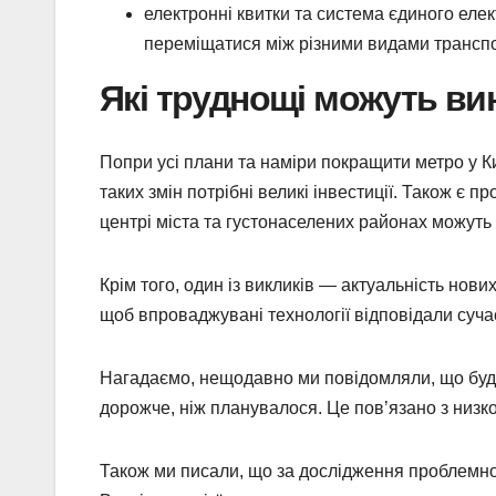
електронні квитки та система єдиного еле
переміщатися між різними видами транспо
Які труднощі можуть ви
Попри усі плани та наміри покращити метро у Ки
таких змін потрібні великі інвестиції. Також є
центрі міста та густонаселених районах можуть
Крім того, один із викликів — актуальність нови
щоб впроваджувані технології відповідали суча
Нагадаємо, нещодавно ми повідомляли, що буді
дорожче, ніж планувалося. Це пов’язано з низк
Також ми писали, що за дослідження проблемного