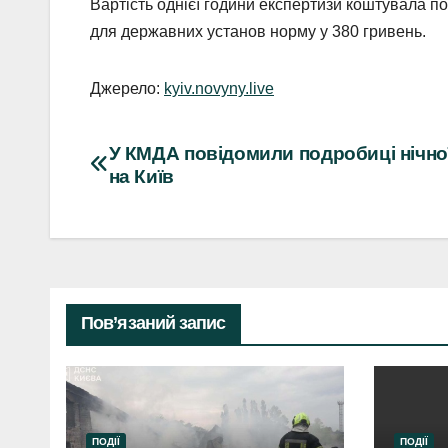
Вартість однієї години експертизи коштувала по
для державних установ норму у 380 гривень.
Джерело:
kyiv.novyny.live
Навігація
У КМДА повідомили подробиці нічно
на Київ
записів
Пов’язаний запис
ПОДІЇ
ПОДІЇ