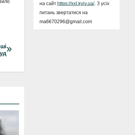
овило
на сайт
https://xxl.kyiv.ua/
. З усіх
питань звертатися на
ma6670296@gmail.com
оші
суд