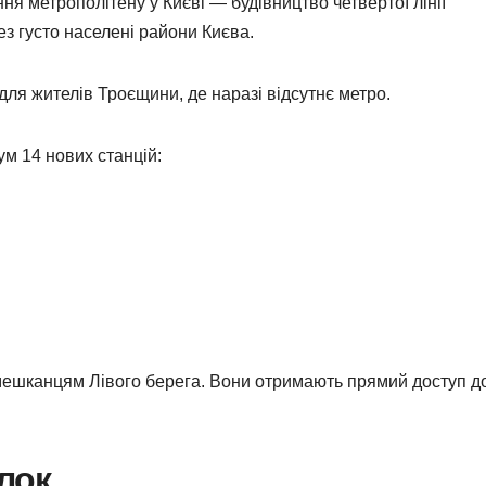
я метрополітену у Києві — будівництво четвертої лінії
ез густо населені райони Києва.
для жителів Троєщини, де наразі відсутнє метро.
ум 14 нових станцій:
 мешканцям Лівого берега. Вони отримають прямий доступ д
лок