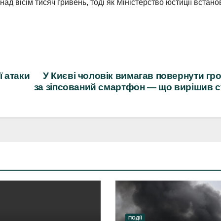
над вісім тисяч гривень, тоді як Міністерство юстиції встан
ї атаки
У Києві чоловік вимагав повернути гр
за зіпсований смартфон — що вирішив 
ПОДІЇ