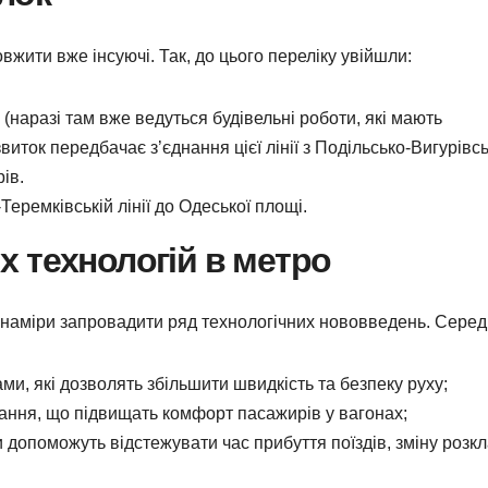
вжити вже інсуючі. Так, до цього переліку увійшли:
(наразі там вже ведуться будівельні роботи, які мають
иток передбачає з’єднання цієї лінії з Подільсько-Вигурівс
ів.
еремківській лінії до Одеської площі.
 технологій в метро
 наміри запровадити ряд технологічних нововведень. Серед
и, які дозволять збільшити швидкість та безпеку руху;
вання, що підвищать комфорт пасажирів у вагонах;
 допоможуть відстежувати час прибуття поїздів, зміну розк