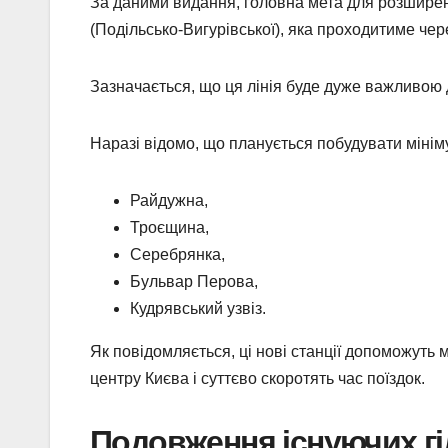
За даними видання, головна мета для розширенн
(Подільсько-Вигурівської), яка проходитиме чер
Зазначається, що ця лінія буде дуже важливою 
Наразі відомо, що планується побудувати мінім
Райдужна,
Троєщина,
Серебрянка,
Бульвар Перова,
Кудрявський узвіз.
Як повідомляється, ці нові станції допоможуть
центру Києва і суттєво скоротять час поїздок.
Подовження існуючих гі