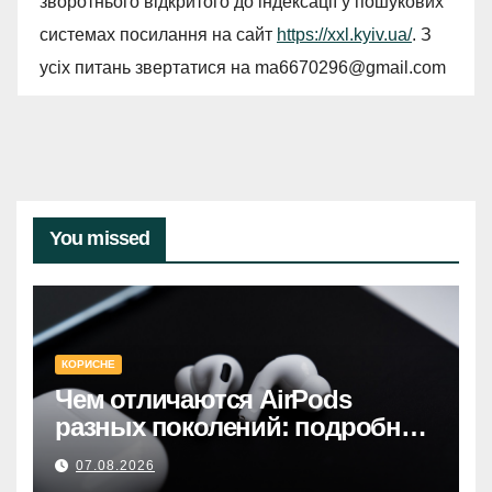
зворотнього відкритого до індексації у пошукових
системах посилання на сайт
https://xxl.kyiv.ua/
. З
усіх питань звертатися на
ma6670296@gmail.com
You missed
КОРИСНЕ
Чем отличаются AirPods
разных поколений: подробное
руководство по выбору
07.08.2026