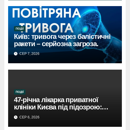
ПОДІЇ
Київ: тривога через балістичні
ракети – серйозна загроза.
СЕР 7, 2026
ПОДІЇ
47-річна лікарка приватної
клініки Києва під підозрою:
недбалість поставила під
СЕР 6, 2026
загрозу життя пацієнта