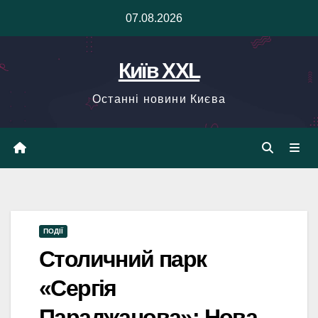
Skip
07.08.2026
to
content
Київ XXL
Останні новини Києва
ПОДІЇ
Столичний парк
«Сергія
Параджанова»: Нова