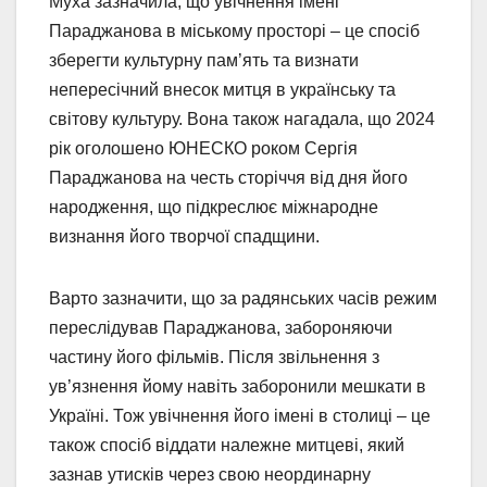
Муха зазначила, що увічнення імені
Параджанова в міському просторі – це спосіб
зберегти культурну пам’ять та визнати
непересічний внесок митця в українську та
світову культуру. Вона також нагадала, що 2024
рік оголошено ЮНЕСКО роком Сергія
Параджанова на честь сторіччя від дня його
народження, що підкреслює міжнародне
визнання його творчої спадщини.
Варто зазначити, що за радянських часів режим
переслідував Параджанова, забороняючи
частину його фільмів. Після звільнення з
ув’язнення йому навіть заборонили мешкати в
Україні. Тож увічнення його імені в столиці – це
також спосіб віддати належне митцеві, який
зазнав утисків через свою неординарну