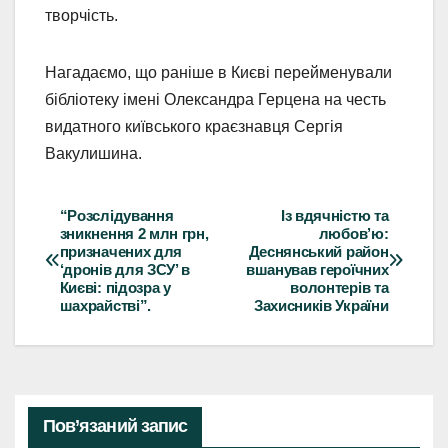
творчість.
Нагадаємо, що раніше в Києві перейменували
бібліотеку імені Олександра Герцена на честь
видатного київського краєзнавця Сергія
Вакулишина.
“Розслідування
Із вдячністю та
Навігація
зникнення 2 млн грн,
любов’ю:
призначених для
Деснянський район
записів
‘дронів для ЗСУ’ в
вшанував героїчних
Києві: підозра у
волонтерів та
шахрайстві”.
Захисників України
Пов’язаний запис