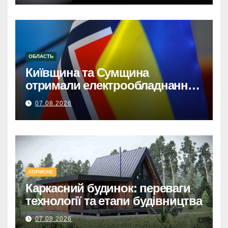
ОБЛАСТЬ
Київщина та Сумщина
отримали електрообладнання
від НорвегіїКиївщина та
07.08.2026
Сумщина: Норвезька допомога
з електрообладнанням для
відновлення.
КОРИСНЕ
Каркасний будинок: переваги
технології та етапи будівництва
07.08.2026