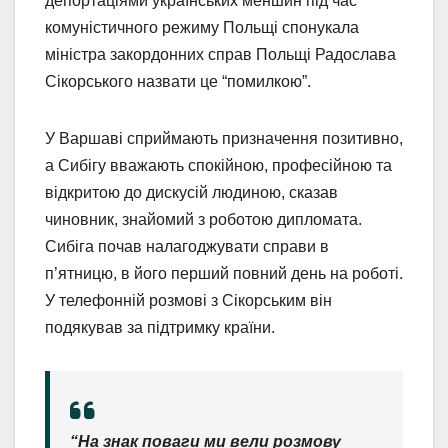
депортаціями українських меншин під час
комуністичного режиму Польщі спонукала
міністра закордонних справ Польщі Радослава
Сікорського назвати це “помилкою”.
У Варшаві сприймають призначення позитивно,
а Сибігу вважають спокійною, професійною та
відкритою до дискусій людиною, сказав
чиновник, знайомий з роботою дипломата.
Сибіга почав налагоджувати справи в
п’ятницю, в його перший повний день на роботі.
У телефонній розмові з Сікорським він
подякував за підтримку країни.
“На знак поваги ми вели розмову