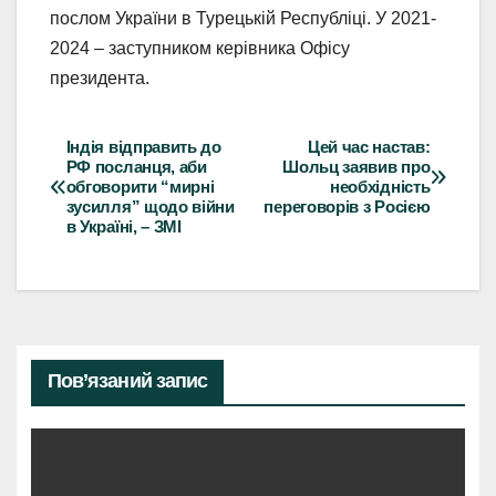
послом України в Турецькій Республіці. У 2021-
2024 – заступником керівника Офісу
президента.
Індія відправить до
Цей час настав:
Навігація
РФ посланця, аби
Шольц заявив про
обговорити “мирні
необхідність
записів
зусилля” щодо війни
переговорів з Росією
в Україні, – ЗМІ
Пов’язаний запис