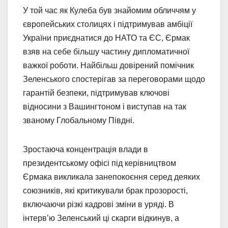
У той час як Кулеба був знайомим обличчям у
європейських столицях і підтримував амбіції
України приєднатися до НАТО та ЄС, Єрмак
взяв на себе більшу частину дипломатичної
важкої роботи. Найбільш довірений помічник
Зеленського спостерігав за переговорами щодо
гарантій безпеки, підтримував ключові
відносини з Вашингтоном і виступав на так
званому Глобальному Півдні.
Зростаюча концентрація влади в
президентському офісі під керівництвом
Єрмака викликала занепокоєння серед деяких
союзників, які критикували брак прозорості,
включаючи різкі кадрові зміни в уряді. В
інтерв’ю Зеленський ці скарги відкинув, а