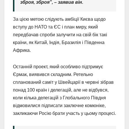
зброя, зброя”, – заявив він.
За цією метою слідують амбіції Києва щодо
вступу до НАТО та ЄС і план миру, який
передбачав спроби залучити на свій бік такі
країни, як Китай, Індія, Бразилія і Південна
Африка.
Останній проект, який особливо підтримує
Єрмак, виявився складним. Ретельно
спланований саміт у Швейцарії в червні зібрав
понад 100 країн і делегацій, але не відбувся,
коли кілька делегацій з Глобального Півдня
відмовилися підписати заключне комюніке,
закликаючи Росію брати участь у цьому процесі.