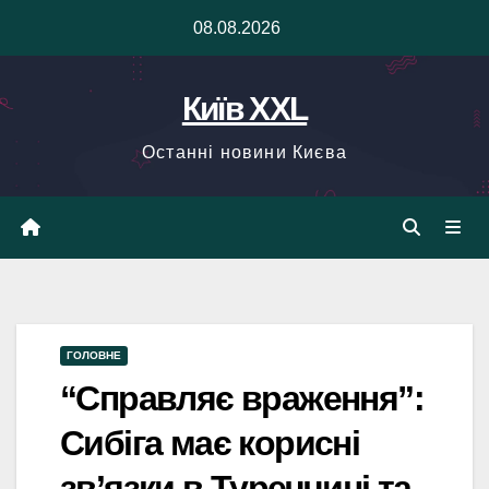
Skip
08.08.2026
to
content
Київ XXL
Останні новини Києва
ГОЛОВНЕ
“Справляє враження”:
Сибіга має корисні
зв’язки в Туреччині та