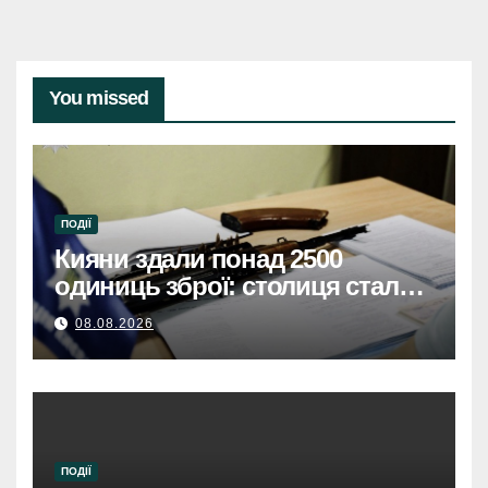
You missed
ПОДІЇ
Кияни здали понад 2500
одиниць зброї: столиця стала
безпечнішою
08.08.2026
ПОДІЇ