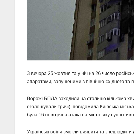
З вечора 25 жовтня та у ніч на 26 число російс
апаратами, запущеними з північно-східного та 
Ворожі БПЛА заходили на столицю кількома хвил
оголошували тричі), повідомила Київська міська 
була 16 повітряна атака на місто, яку супротивн
Українські воїни змогли виявити та знешкодити 