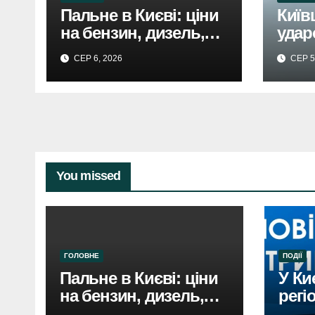
Пальне в Києві: ціни
Київ
на бензин, дизель,
удар
газ 5 серпня. Не
спри
СЕР 6, 2026
СЕР 5
втішає.
руйн
трав
You missed
ГОЛОВНЕ
ПОДІЇ
Пальне в Києві: ціни
У Ки
на бензин, дизель,
регі
газ 5 серпня. Не
пові