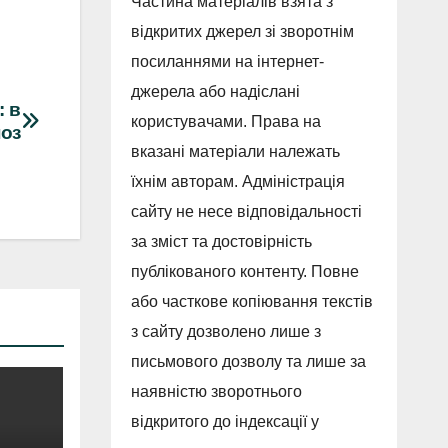
Частина матеріалів взята з
відкритих джерел зі зворотнім
посиланнями на інтернет-
джерела або надіслані
: в
користувачами. Права на
ноз
вказані матеріали належать
їхнім авторам. Адміністрація
сайту не несе відповідальності
за зміст та достовірність
публікованого контенту. Повне
або часткове копіювання текстів
з сайту дозволено лише з
письмового дозволу та лише за
наявністю зворотнього
відкритого до індексації у