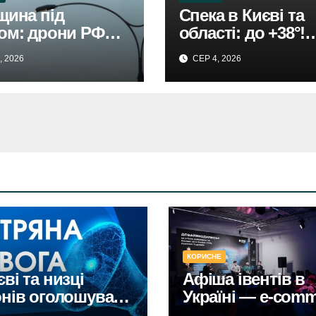
щина під
Спека в Києві та
ом: дрони РФ
області: до +38°!
чинили
Прогноз
, 2026
СЕР 4, 2026
ування,
Укргідрометеоце
мовано жінку.
.
КОРИСНЕ
єві та низці
Афіша івентів в
онів оголошували
Україні — e-comm
тряну тривогу
конференції у Ки