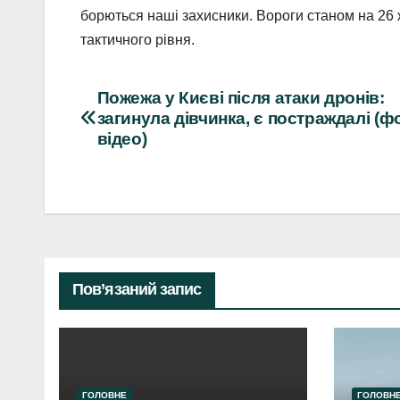
борються наші захисники. Вороги станом на 26 
тактичного рівня.
Навігація
Пожежа у Києві після атаки дронів:
загинула дівчинка, є постраждалі (ф
записів
відео)
Пов’язаний запис
ГОЛОВНЕ
ГОЛОВН