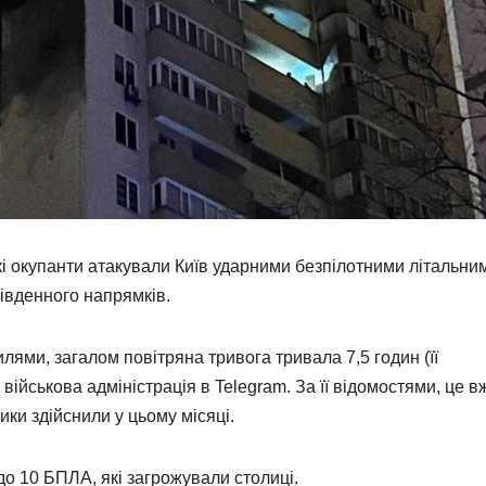
ькі окупанти атакували Київ ударними безпілотними літальни
південного напрямків.
ями, загалом повітряна тривога тривала 7,5 годин (її
військова адміністрація в Telegram. За її відомостями, це в
ики здійснили у цьому місяці.
до 10 БПЛА, які загрожували столиці.