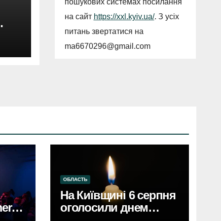
пошукових системах посилання
на сайт
https://xxl.kyiv.ua/
. З усіх
питань звертатися на
нтру
ma6670296@gmail.com
ОБЛАСТЬ
На Київщині 6 серпня
erce
оголосили днем
єві,
жалобиКиївщина в