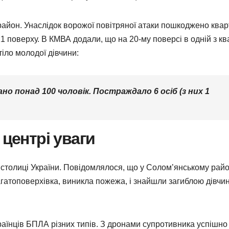
район. Унаслідок ворожої повітряної атаки пошкоджено ква
21 поверху. В КМВА додали, що на 20-му поверсі в одній з к
іло молодої дівчини:
но понад 100 чоловік. Постраждало 6 осіб (з них 1
 центрі уваги
 столиці України. Повідомлялося, що у Солом’янському райо
атоповерхівка, виникла пожежа, і знайшли загиблою дівчин
раїнців БПЛА різних типів. З дронами супротивника успішно