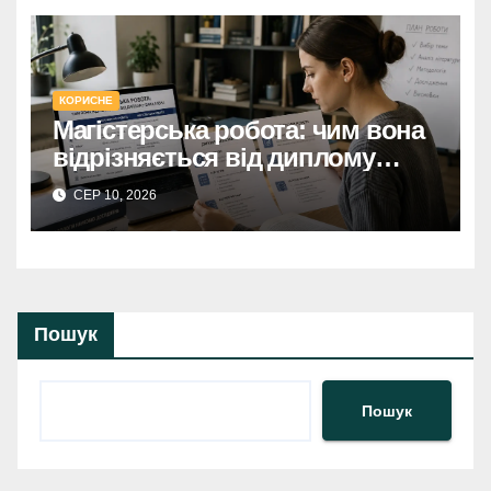
КОРИСНЕ
Магістерська робота: чим вона
відрізняється від диплому
бакалавра
СЕР 10, 2026
Пошук
Пошук