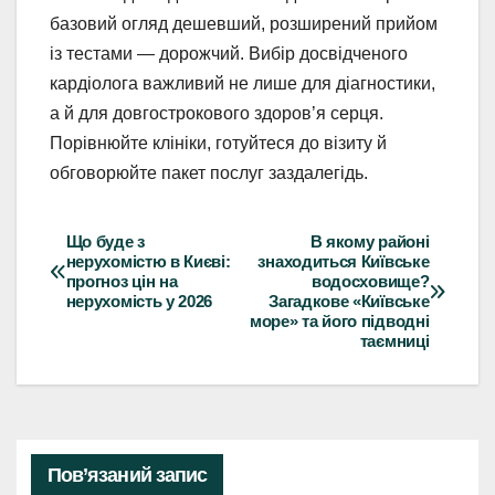
базовий огляд дешевший, розширений прийом
із тестами — дорожчий. Вибір досвідченого
кардіолога важливий не лише для діагностики,
а й для довгострокового здоров’я серця.
Порівнюйте клініки, готуйтеся до візиту й
обговорюйте пакет послуг заздалегідь.
Що буде з
В якому районі
Навігація
нерухомістю в Києві:
знаходиться Київське
прогноз цін на
водосховище?
записів
нерухомість у 2026
Загадкове «Київське
море» та його підводні
таємниці
Пов’язаний запис