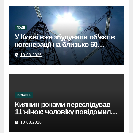
ПОДІЇ
У Києві вже збудували обʼєктів
когенерації на близько 60
МВтКиїв: 60 МВт когенерації
10.08.2026
вже працюють.
Енергоефективність столиці
зростає.
ГОЛОВНЕ
Киянин роками переслідував
11 жінок: чоловіку повідомили
про підозру.
10.08.2026