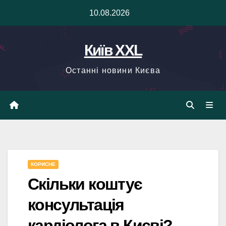
Skip
10.08.2026
to
content
Київ XXL
Останні новини Києва
КОРИСНЕ
Скільки коштує
консультація
кардіолога в Києві?