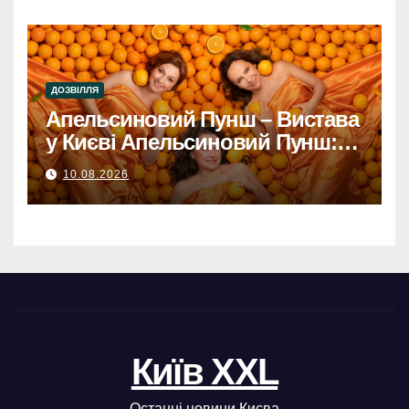
ДОЗВІЛЛЯ
Апельсиновий Пунш – Вистава
у Києві Апельсиновий Пунш:
Яскрава Вистава у Серці Києва.
10.08.2026
незабутнє дійство!
Київ XXL
Останні новини Києва