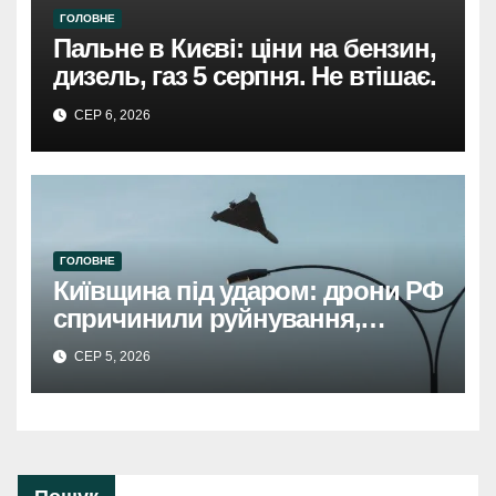
ГОЛОВНЕ
Пальне в Києві: ціни на бензин,
дизель, газ 5 серпня. Не втішає.
СЕР 6, 2026
ГОЛОВНЕ
Київщина під ударом: дрони РФ
спричинили руйнування,
травмовано жінку.
СЕР 5, 2026