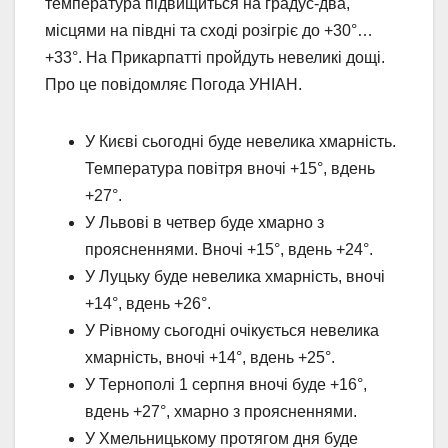
температура підвищиться на градус-два,
місцями на півдні та сході розігріє до +30°…
+33°. На Прикарпатті пройдуть невеликі дощі.
Про це повідомляє Погода УНІАН.
У Києві сьогодні буде невелика хмарність.
Температура повітря вночі +15°, вдень
+27°.
У Львові в четвер буде хмарно з
проясненнями. Вночі +15°, вдень +24°.
У Луцьку буде невелика хмарність, вночі
+14°, вдень +26°.
У Рівному сьогодні очікується невелика
хмарність, вночі +14°, вдень +25°.
У Тернополі 1 серпня вночі буде +16°,
вдень +27°, хмарно з проясненнями.
У Хмельницькому протягом дня буде