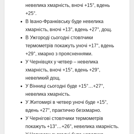
невелика хмарність, вночі +15°, вдень
+25°.
В Івано-Франківську буде невелика
хмарність, вночі +13°, вдень +27°, дощ.
В Ужгороді сьогодні стовпчики
термометрів покажуть уночі +17°, вдень
+29°, хмарно з проясненнями.
У Чернівцях у четвер – невелика
хмарність, вночі +15°, вдень +29°,
невеликий дощ.
У Вінниці сьогодні буде +15°…+27°,
невелика хмарність.
У Житомирі в четвер уночі буде +15°,
вдень +27°, практично безхмарно.
У Чернігові стовпчики термометрів
покажуть +13°…+26°, невелика хмарність.