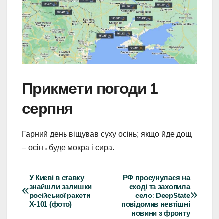
Прикмети погоди 1
серпня
Гарний день віщував суху осінь; якщо йде дощ
– осінь буде мокра і сира.
У Києві в ставку
РФ просунулася на
Навігація
знайшли залишки
сході та захопила
російської ракети
село: DeepState
записів
Х-101 (фото)
повідомив невтішні
новини з фронту