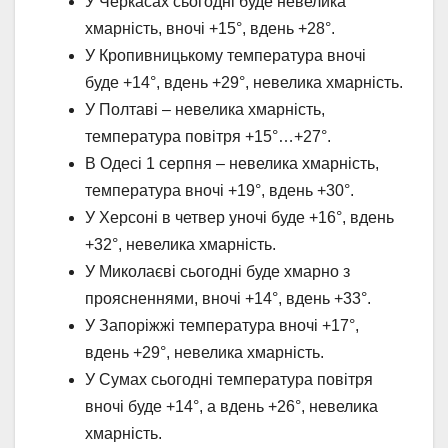
У Черкасах сьогодні буде невелика
хмарність, вночі +15°, вдень +28°.
У Кропивницькому температура вночі
буде +14°, вдень +29°, невелика хмарність.
У Полтаві – невелика хмарність,
температура повітря +15°…+27°.
В Одесі 1 серпня – невелика хмарність,
температура вночі +19°, вдень +30°.
У Херсоні в четвер уночі буде +16°, вдень
+32°, невелика хмарність.
У Миколаєві сьогодні буде хмарно з
проясненнями, вночі +14°, вдень +33°.
У Запоріжжі температура вночі +17°,
вдень +29°, невелика хмарність.
У Сумах сьогодні температура повітря
вночі буде +14°, а вдень +26°, невелика
хмарність.