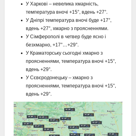
У Харкові – невелика хмарність,
температура вночі +15°, вдень +27°.
У Дніпрі температура вночі буде +17°,
вдень +27°, хмарно з проясненнями.
У Сімферополі в четвер буде ясно і
безхмарно, +17°…+29°.
У Краматорську сьогодні хмарно з
проясненнями, температура вночі +15°,
вдень +29°.
У Сєвєродонецьку – хмарно з
проясненнями, температура вночі +15°,
вдень +29°.