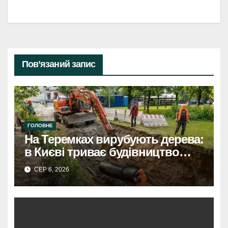
Пов’язаний запис
ГОЛОВНЕ
На Теремках вирубують дерева:
в Києві триває будівництво
теплотраси
СЕР 6, 2026