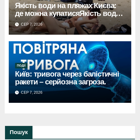
Якість води на пляжах Києва:
де можна купатисяЯкість води
на пляжах Києва: безпечні
СЕР 7, 2026
місця для купання.
ПОДІЇ
Київ: тривога через балістичні
ракети – серйозна загроза.
СЕР 7, 2026
Пошук