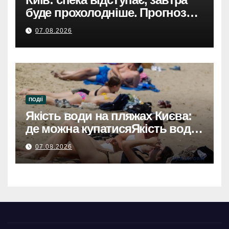
буде прохолодніше. Прогноз
погоди
07.08.2026
ПОДІЇ
Якість води на пляжах Києва:
де можна купатисяЯкість води
на пляжах Києва: безпечні
07.08.2026
місця для купання.