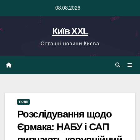
Skip
08.08.2026
to
content
Київ XXL
Останні новини Києва
ПОДІЇ
Розслідування щодо
Єрмака: НАБУ і САП
вивчають корупційний