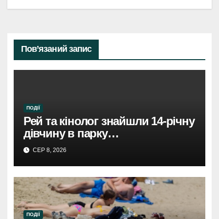
Пов’язаний запис
ПОДІЇ
Рей та кінолог знайшли 14-річну
дівчину в парку
Святошинського району.
СЕР 8, 2026
ПОДІЇ