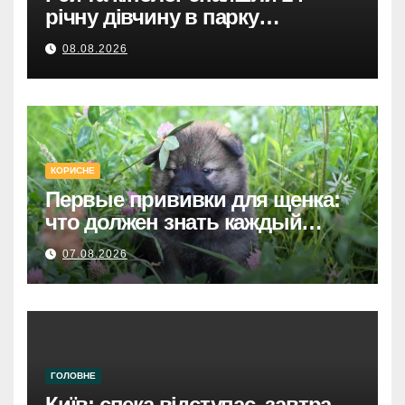
річну дівчину в парку
Святошинського району.
08.08.2026
КОРИСНЕ
Первые прививки для щенка:
что должен знать каждый
хозяин
07.08.2026
ГОЛОВНЕ
Київ: спека відступає, завтра