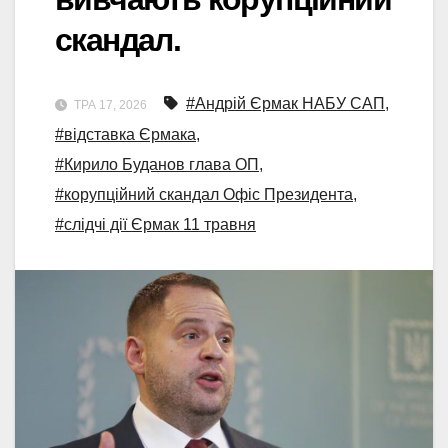
скандал.
#Андрій Єрмак НАБУ САП
,
ТРА 17, 2026
#відставка Єрмака
,
#Кирило Буданов глава ОП
,
#корупційний скандал Офіс Президента
,
#слідчі дії Єрмак 11 травня