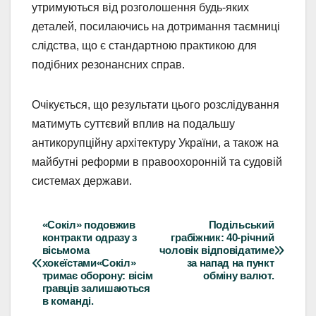
утримуються від розголошення будь-яких
деталей, посилаючись на дотримання таємниці
слідства, що є стандартною практикою для
подібних резонансних справ.
Очікується, що результати цього розслідування
матимуть суттєвий вплив на подальшу
антикорупційну архітектуру України, а також на
майбутні реформи в правоохоронній та судовій
системах держави.
«Сокіл» подовжив
Подільський
Навігація
контракти одразу з
грабіжник: 40-річний
вісьмома
чоловік відповідатиме
записів
хокеїстами«Сокіл»
за напад на пункт
тримає оборону: вісім
обміну валют.
гравців залишаються
в команді.