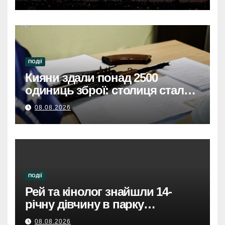
загинули троє, серед них
дитина, через атаку дронів
ПОДІЇ
Кияни здали понад 2500
одиниць зброї: столиця стала
безпечнішою
08.08.2026
ПОДІЇ
Рей та кінолог знайшли 14-
річну дівчину в парку
Святошинського району.
08.08.2026