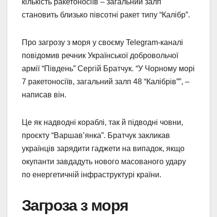
кількість ракетоносіїв – загальний залп
становить близько півсотні ракет типу “Калібр”.
Про загрозу з моря у своєму Telegram-каналі
повідомив речник Української добровольчої
армії “Південь” Сергій Братчук. “У Чорному морі
7 ракетоносіїв, загальний залп 48 “Калібрів””, –
написав він.
Це як надводні кораблі, так й підводні човни,
проєкту “Варшав’янка”. Братчук закликав
українців зарядити гаджети на випадок, якщо
окупанти завдадуть нового масованого удару
по енергетичній інфраструктурі країни.
Загроза з моря