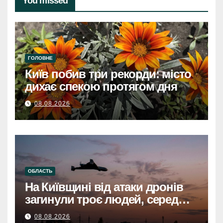
You missed
ГОЛОВНЕ
Київ побив три рекорди: місто
дихає спекою протягом дня
08.08.2026
ОБЛАСТЬ
На Київщині від атаки дронів
загинули троє людей, серед
них дитинаНа Київщині
08.08.2026