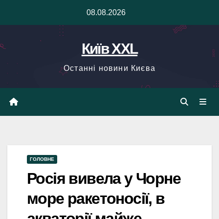
Skip
08.08.2026
to
content
Київ XXL
Останні новини Києва
ГОЛОВНЕ
Росія вивела у Чорне
море ракетоносії, в
акваторії майже