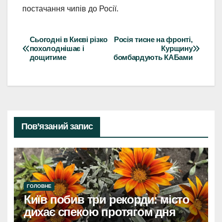
постачання чипів до Росії.
Сьогодні в Києві різко
Росія тисне на фронті,
Навігація
похолоднішає і
Курщину
дощитиме
бомбардують КАБами
записів
Пов’язаний запис
ГОЛОВНЕ
Київ побив три рекорди: місто
дихає спекою протягом дня