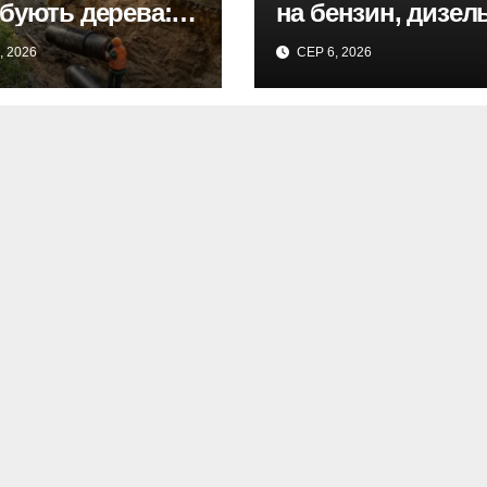
бують дерева: в
на бензин, дизель
і триває
газ 5 серпня. Не
, 2026
СЕР 6, 2026
вництво
втішає.
отраси