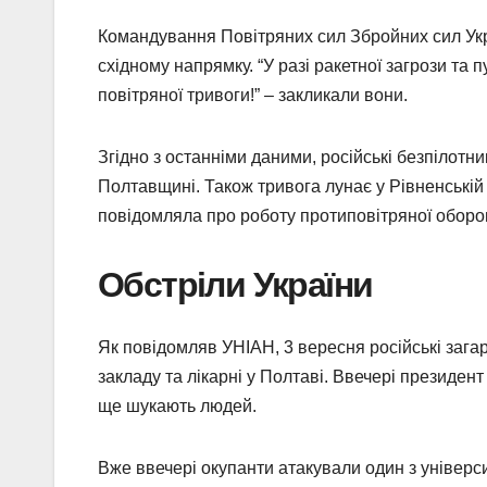
Командування Повітряних сил Збройних сил Укра
східному напрямку. “У разі ракетної загрози та 
повітряної тривоги!” – закликали вони.
Згідно з останніми даними, російські безпілотн
Полтавщині. Також тривога лунає у Рівненській 
повідомляла про роботу протиповітряної оборон
Обстріли України
Як повідомляв УНІАН, 3 вересня російські зага
закладу та лікарні у Полтаві. Ввечері президен
ще шукають людей.
Вже ввечері окупанти атакували один з універс