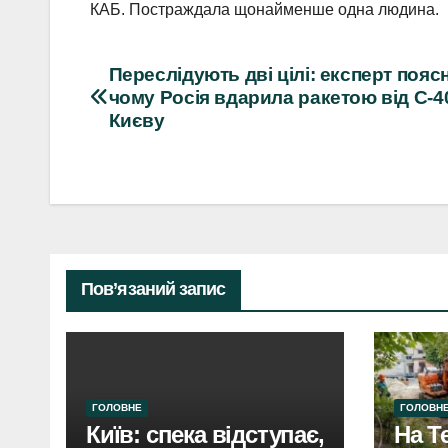
КАБ. Постраждала щонайменше одна людина.
Навігація
Переслідують дві цілі: експерт пояс
чому Росія вдарила ракетою від С-4
записів
Києву
Пов’язаний запис
ГОЛОВНЕ
ГОЛОВН
Київ: спека відступає,
На Т