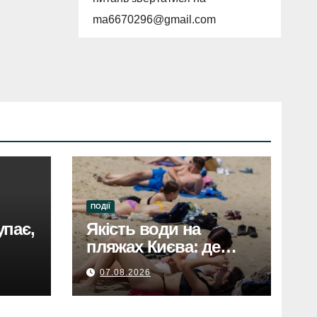
ma6670296@gmail.com
ПОДІЇ
упає,
Якість води на
пляжах Києва: де
можна
07.08.2026
купатисяЯкість води
на пляжах Києва: