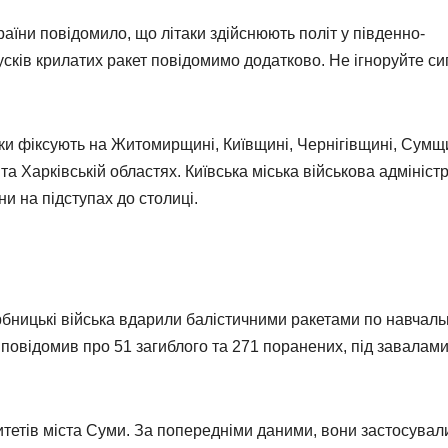
їни повідомило, що літаки здійснюють політ у південно-
пусків крилатих ракет повідомимо додатково. Не ігноруйте с
ики фіксують на Житомирщині, Київщині, Чернігівщині, Сумщ
та Харківській областях. Київська міська військова адмініст
и на підступах до столиці.
рбницькі війська вдарили балістичними ракетами по навчал
т повідомив про 51 загиблого та 271 поранених, під завалам
итетів міста Суми. За попередніми даними, вони застосувал