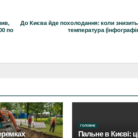
нив,
До Києва йде похолодання: коли знизит
00 по
температура (інфографі
Е
ГОЛОВНЕ
еремках
Пальне в Києві: ц