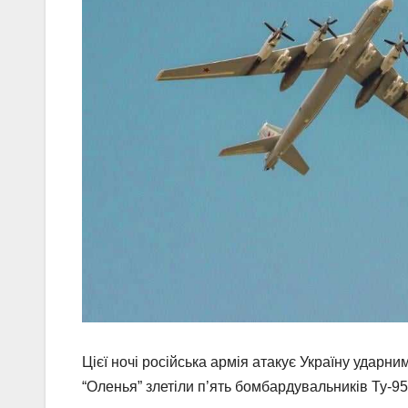
Цієї ночі російська армія атакує Україну ударн
“Оленья” злетіли п’ять бомбардувальників Ту-9