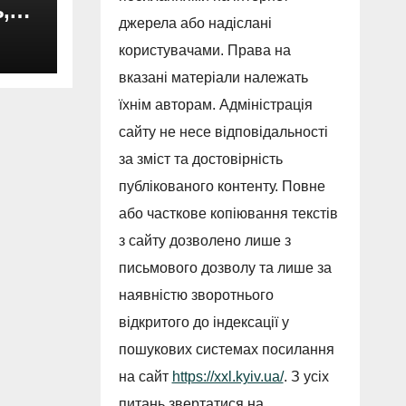
,
джерела або надіслані
користувачами. Права на
вказані матеріали належать
їхнім авторам. Адміністрація
сайту не несе відповідальності
за зміст та достовірність
публікованого контенту. Повне
або часткове копіювання текстів
з сайту дозволено лише з
письмового дозволу та лише за
наявністю зворотнього
відкритого до індексації у
пошукових системах посилання
на сайт
https://xxl.kyiv.ua/
. З усіх
питань звертатися на