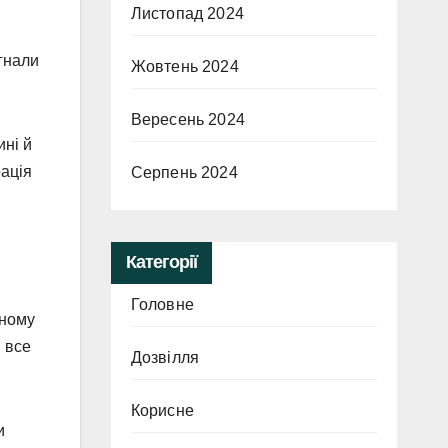
Листопад 2024
игнали
Жовтень 2024
Вересень 2024
ині й
рація
Серпень 2024
Категорії
Головне
ьному
и все
Дозвілля
Корисне
и