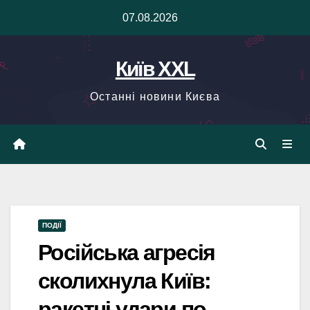
Skip
07.08.2026
to
content
Київ XXL
Останні новини Києва
ПОДІЇ
Російська агресія
сколихнула Київ:
ракетні удари по