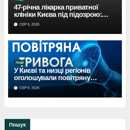
47-річна лікарка приватної
клініки Києва під підозрою:
недбалість поставила під
СЕР 6, 2026
загрозу життя пацієнта
ПОДІЇ
У Києві та низці регіонів
оголошували повітряну
тривогу через загрозу
СЕР 6, 2026
балістикиПовітряна тривога в
Києві та регіонах: загроза
балістичної атаки.
Пошук