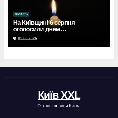
ОБЛАСТЬ
На Київщині 6 серпня
оголосили днем
жалобиКиївщина в жалобі: 6
05.08.2026
серпня – день скорботи за
загиблими.
Київ XXL
Останні новини Києва