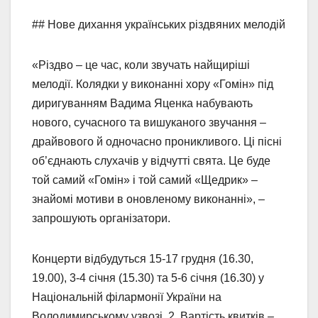
## Нове дихання українських різдвяних мелодій
«Різдво – це час, коли звучать найщиріші
мелодії. Колядки у виконанні хору «Гомін» під
диригуванням Вадима Яценка набувають
нового, сучасного та вишуканого звучання –
драйвового й одночасно проникливого. Ці пісні
об’єднають слухачів у відчутті свята. Це буде
той самий «Гомін» і той самий «Щедрик» –
знайомі мотиви в оновленому виконанні», –
запрошують організатори.
Концерти відбудуться 15-17 грудня (16.30,
19.00), 3-4 січня (15.30) та 5-6 січня (16.30) у
Національній філармонії України на
Володимирському узвозі, 2. Вартість квитків –