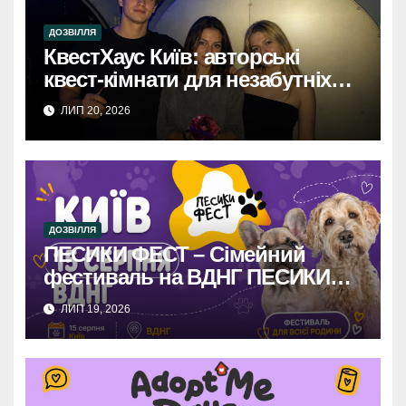
ДОЗВІЛЛЯ
КвестХаус Київ: авторські
квест-кімнати для незабутніх
вражень
ЛИП 20, 2026
ДОЗВІЛЛЯ
ПЕСИКИ ФЕСТ – Сімейний
фестиваль на ВДНГ ПЕСИКИ
ФЕСТ: Сімейне свято на ВДНГ –
ЛИП 19, 2026
розваги, фудкорти, конкурси та
море позитиву для вас і
чотирилапих друзів!