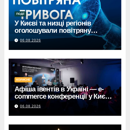
ПОДІЇ
У Києві та низці регіонів
оголошували повітряну
тривогу через загрозу
06.08.2026
балістикиПовітряна тривога в
Києві та регіонах: загроза
балістичної атаки.
КОРИСНЕ
Афіша івентів в Україні — e-
commerce конференції у Києві,
що формують майбутнє
06.08.2026
онлайн-торгівлі.