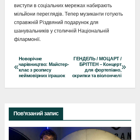
виступи в соціальних мережах набирають
мільйони переглядів. Тепер музиканти готують
справжній Різдвяний подарунок для
шанувальників у столичній Національній
філармонії.
Новорічне
ГЕНДЕЛЬ / МОЦАРТ /
Навігація
чарівництво: Майстер-
БРІТТЕН – Концерт
клас з розпису
для фортепіано,
записів
неймовірних іграшок
скрипки та віолончелі
Пов’язаний запис