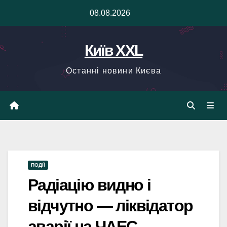
Skip
08.08.2026
to
content
Київ XXL
Останні новини Києва
ПОДІЇ
Радіацію видно і
відчутно — ліквідатор
аварії на ЧАЕС