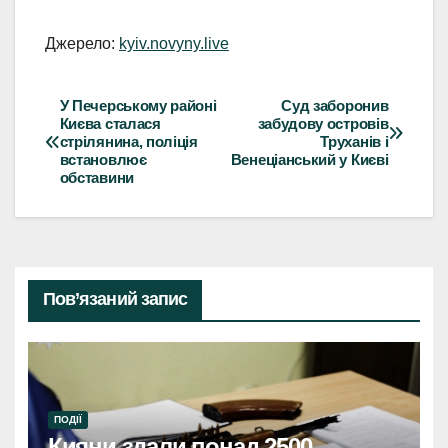
Джерело:
kyiv.novyny.live
У Печерському районі
Суд заборонив
Навігація
Києва сталася
забудову островів
стрілянина, поліція
Труханів і
записів
встановлює
Венеціанський у Києві
обставини
Пов’язаний запис
ПОДІЇ
Кияни здали понад 2500