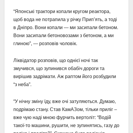
“Японські трактори копали кругом реактора,
щоб вода не потрапила у річку Прип’ять, а тоді
в Дніпро. Вони копали — ми засипали бетоном.
Вони засипали бетоновозами з бетоном, а ми
глиною”, — розповів чоловік.
Ліквідатор розповів, що однієї ночі так
змучився, що зупинився обабіч дороги та
вирішив задрімати. Аж раптом його розбудили
“з неба”.
“У нічну зміну їду, вже очі затуляються. Думаю,
подрімаю стану. Став КамАЗом, тільки приліг –
вже чую наді мною фурчить вертоліт: “Водій
такої-то машини, рушити, не зупинятись, газу до