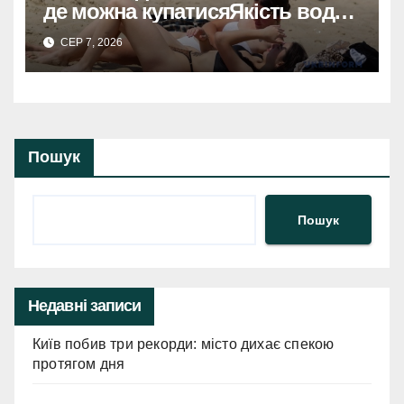
де можна купатисяЯкість води
на пляжах Києва: безпечні
СЕР 7, 2026
місця для купання.
Пошук
Пошук
Недавні записи
Київ побив три рекорди: місто дихає спекою
протягом дня