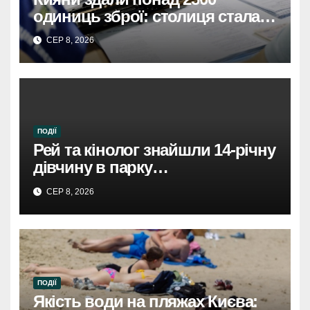
одиниць зброї: столиця стала
безпечнішою
СЕР 8, 2026
ПОДІЇ
Рей та кінолог знайшли 14-річну
дівчину в парку
Святошинського району.
СЕР 8, 2026
ПОДІЇ
Якість води на пляжах Києва: