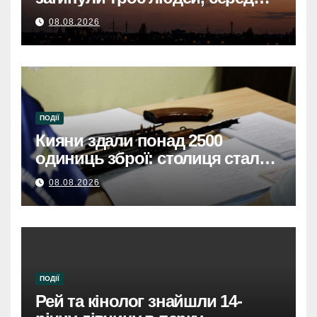
них дитинаНа Київщині
08.08.2026
загинули троє, серед них
дитина, через атаку дронів
ПОДІЇ
Кияни здали понад 2500
одиниць зброї: столиця стала
безпечнішою
08.08.2026
ПОДІЇ
Рей та кінолог знайшли 14-