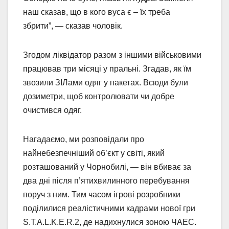
наш сказав, що в кого вуса є – їх треба
збрити”, — сказав чоловік.
Згодом ліквідатор разом з іншими військовими
працював три місяці у пральні. Згадав, як їм
звозили ЗІЛами одяг у пакетах. Всюди були
дозиметри, щоб контролювати чи добре
очистився одяг.
Нагадаємо, ми розповідали про
найнебезпечніший об’єкт у світі, який
розташований у Чорнобилі, — він вбиває за
два дні після п’ятихвилинного перебування
поруч з ним. Тим часом ігрові розробники
поділилися реалістичними кадрами нової гри
S.T.A.L.K.E.R.2, де надихнулися зоною ЧАЕС.