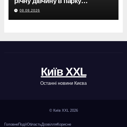
річну дівчину в парку
Святошинського району.
08.08.2026
Київ XXL
Останні новини Києва
© Київ XXL 2026
Головне
Події
Область
Дозвілля
Корисне