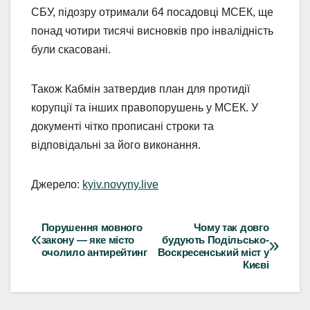
СБУ, підозру отримали 64 посадовці МСЕК, ще
понад чотири тисячі висновків про інвалідність
були скасовані.
Також Кабмін затвердив план для протидії
корупції та інших правопорушень у МСЕК. У
документі чітко прописані строки та
відповідальні за його виконання.
Джерело:
kyiv.novyny.live
Порушення мовного
Чому так довго
Навігація
закону — яке місто
будують Подільсько-
очолило антирейтинг
Воскресенський міст у
записів
Києві