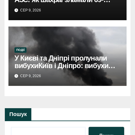
річного чоловіка.
СЕР 9, 2026
ПОДІЇ
У Києві та Дніпрі пролунали
вибухиКиїв і Дніпро: вибухи
розбудили міста.
СЕР 9, 2026
Пошук