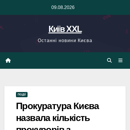
Skip
09.08.2026
to
content
Київ XXL
Останні новини Києва
ПОДІЇ
Прокуратура Києва
назвала кількість
прокурорів з