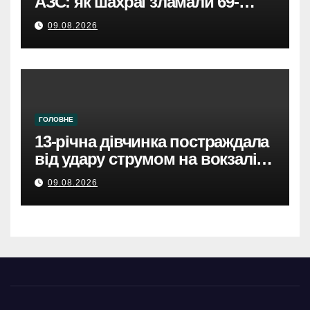
АЗС: як шахраї зламали 69-
річного чоловіка.
09.08.2026
ГОЛОВНЕ
13-річна дівчинка постраждала
від удару струмом на вокзалі в
Броварах.
09.08.2026