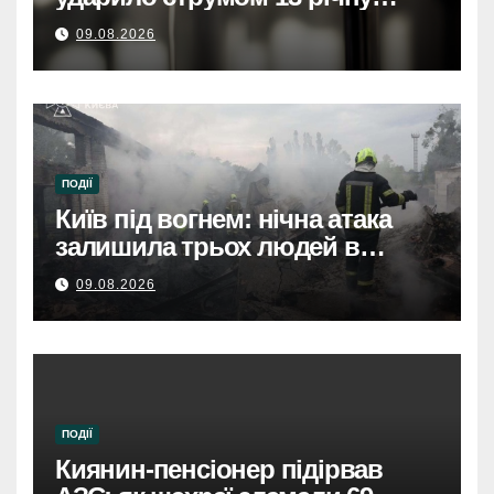
дівчинку, вона у тяжкому
09.08.2026
станіБіля вокзалу в Броварах
струмом вдарило 13-річну
дівчинку, стан важкий
ПОДІЇ
Київ під вогнем: нічна атака
залишила трьох людей в
лікарнях.
09.08.2026
ПОДІЇ
Киянин-пенсіонер підірвав