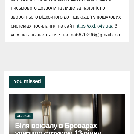
письмового дозволу та лише за наявністю
зворотнього відкритого до індексації у пошукових
системах посилання на сайт
https://xxl.kyiv.ua/
. З
усіх питань звертатися на
ma6670296@gmail.com
You missed
ОБЛАСТЬ
Біля вокзалу в Броварах
ударило струмом 13-річну