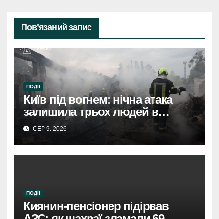
Пов’язаний запис
ПОДІЇ
Київ під вогнем: нічна атака
залишила трьох людей в
лікарнях.
СЕР 9, 2026
ПОДІЇ
Киянин-пенсіонер підірвав
АЗС: як шахраї зламали 69-