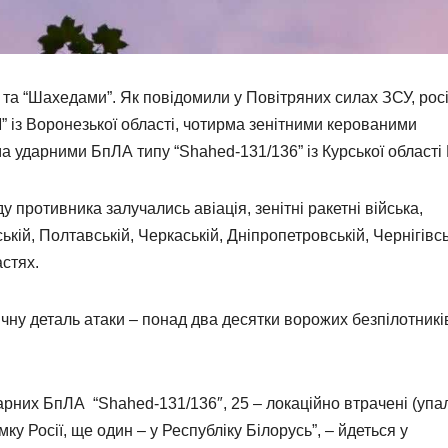
и та “Шахедами”. Як повідомили у Повітряних силах ЗСУ, рос
” із Воронезької області, чотирма зенітними керованими
а ударними БпЛА типу “Shahed-131/136” із Курської області Р
 противника залучались авіація, зенітні ракетні війська,
ькій, Полтавській, Черкаській, Дніпропетровській, Чернігівсь
астях.
чну деталь атаки – понад два десятки ворожих безпілотникі
дарних БпЛА “Shahed-131/136″, 25 – локаційно втрачені (упа
ку Росії, ще один – у Республіку Білорусь”, – йдеться у