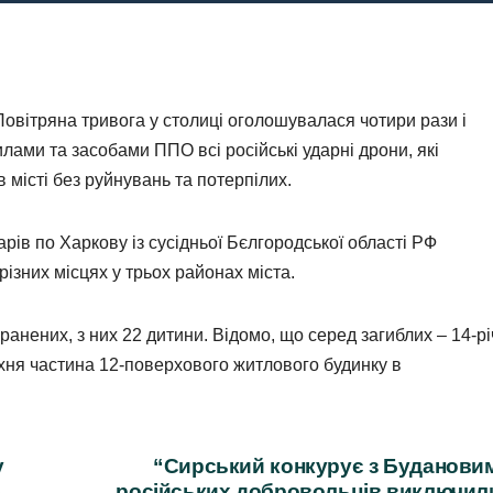
овітряна тривога у столиці оголошувалася чотири рази і
ами та засобами ППО всі російські ударні дрони, які
 місті без руйнувань та потерпілих.
арів по Харкову із сусідньої Бєлгородської області РФ
ізних місцях у трьох районах міста.
ранених, з них 22 дитини. Відомо, що серед загиблих – 14-р
хня частина 12-поверхового житлового будинку в
у
“Сирський конкурує з Буданови
ь
російських добровольців виключил