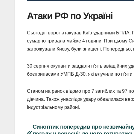
Атаки РФ по Україні
Сьогодні ворог атакував Київ ударними БПЛА. П
сумарно тривала майже 4 години. При цьому Сил
загрожували Києву, були знищені. Попередньо, в
30 серпня окупанти завдали п’ять авіаційних уд
боєприпасами УМПБ Д-30, які влучили по п’яти р
Станом на ранок відомо про 7 загиблих та 97 по
дівчина. Також унаслідок удару обвалилася вер
Індустріальному районі.
Навігація
Синоптик попередив про незвичайн
погоду у вересні: до чого готуватис