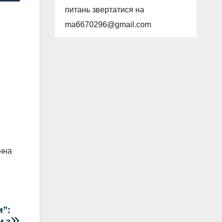
питань звертатися на
ma6670296@gmail.com
ічна
м”:
и з