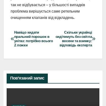
так не відбувається – у більшості випадків
проблема вирішується саме ретельним
очищенням клапанів від відкладень.
Навіщо кидати
Скільки українці
Навігація
пральний порошок в
сидітимуть без світла
унітаз: потрібно всього
восени та взимку:
записів
2 ложки
відповідь експерта
Пов’язаний запис