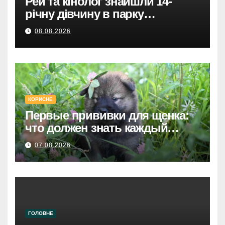
Рей та кінолог знайшли 14-
річну дівчину в парку
Святошинського району.
08.08.2026
КОРИСНЕ
Первые прививки для щенка:
что должен знать каждый
хозяин
07.08.2026
ГОЛОВНЕ