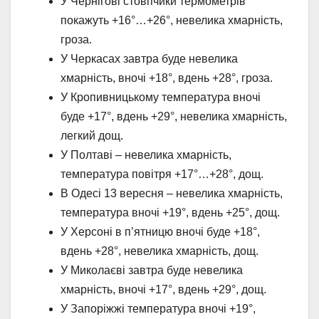
У Чернігові стовпчики термометрів
покажуть +16°…+26°, невелика хмарність,
гроза.
У Черкасах завтра буде невелика
хмарність, вночі +18°, вдень +28°, гроза.
У Кропивницькому температура вночі
буде +17°, вдень +29°, невелика хмарність,
легкий дощ.
У Полтаві – невелика хмарність,
температура повітря +17°…+28°, дощ.
В Одесі 13 вересня – невелика хмарність,
температура вночі +19°, вдень +25°, дощ.
У Херсоні в п’ятницю вночі буде +18°,
вдень +28°, невелика хмарність, дощ.
У Миколаєві завтра буде невелика
хмарність, вночі +17°, вдень +29°, дощ.
У Запоріжжі температура вночі +19°,