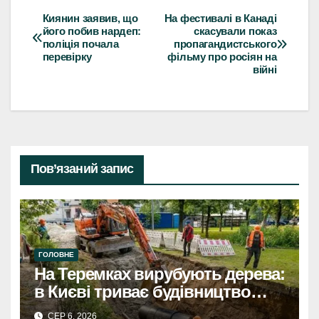
Киянин заявив, що
На фестивалі в Канаді
Навігація
його побив нардеп:
скасували показ
поліція почала
пропагандистського
записів
перевірку
фільму про росіян на
війні
Пов’язаний запис
ГОЛОВНЕ
На Теремках вирубують дерева:
в Києві триває будівництво
теплотраси
СЕР 6, 2026