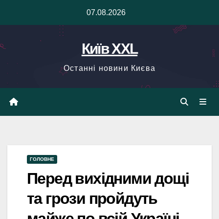
Skip
07.08.2026
to
content
Київ XXL
Останні новини Києва
ГОЛОВНЕ
Перед вихідними дощі
та грози пройдуть
майже по всій Україні