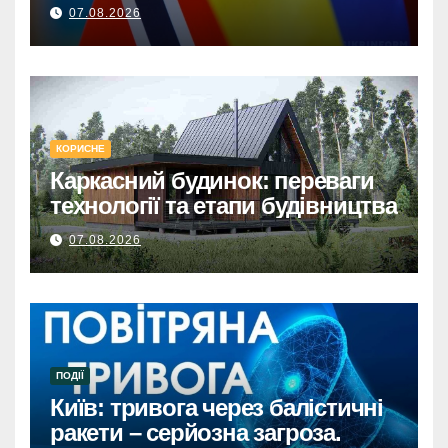
від НорвегіїКиївщина та
07.08.2026
Сумщина: Норвезька допомога
з електрообладнанням для
відновлення.
КОРИСНЕ
Каркасний будинок: переваги
технології та етапи будівництва
07.08.2026
ПОДІЇ
Київ: тривога через балістичні
ракети – серйозна загроза.