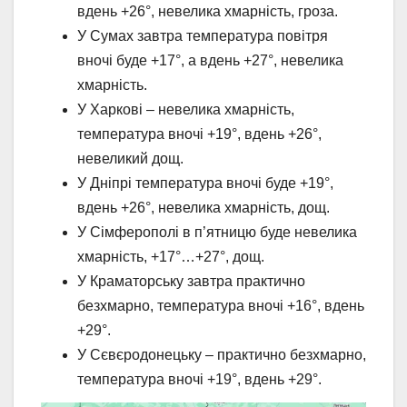
вдень +26°, невелика хмарність, гроза.
У Сумах завтра температура повітря
вночі буде +17°, а вдень +27°, невелика
хмарність.
У Харкові – невелика хмарність,
температура вночі +19°, вдень +26°,
невеликий дощ.
У Дніпрі температура вночі буде +19°,
вдень +26°, невелика хмарність, дощ.
У Сімферополі в п’ятницю буде невелика
хмарність, +17°…+27°, дощ.
У Краматорську завтра практично
безхмарно, температура вночі +16°, вдень
+29°.
У Сєвєродонецьку – практично безхмарно,
температура вночі +19°, вдень +29°.