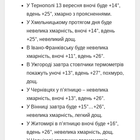
У Тернополі 13 вересня вночі буде +14°,
вдень +25°, хмарно з проясненнями.
У Хмельницькому протягом дня буде
невелика хмарність, вночі +14°, вдень
+25°, невеликий дощ.
В Івано-Франківську буде невелика
хмарність, вночі +11°, вдень +26°.
В Ужгороді завтра стовпчики термометрів
покажуть уночі +13°, вдень +27°, похмуро,
дощ.
У Чернівцях у п’ятницю – невелика
хмарність, вночі +13°, вдень +26°.
У Вінниці завтра буде +15°…+26°,
невелика хмарність, легкий дощ.
У Житомирі в п’ятницю вночі буде +16°,
вдень +26°, невелика хмарність, дощ.