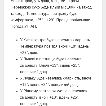
Україні пройдуть дощі, місцями – грози.
Переважно сухо буде тільки місцями на заході
та сході. Температура при цьому буде
комфортною, +25°…+29°. Про це повідомляє
Погода УНІАН.
У Києві завтра буде невелика хмарність.
Температура повітря вночі +18°, вдень
+27°, дощ.
У Львові в п’ятницю буде невелика
хмарність. Вночі +13°, вдень +25°,
невеликий дощ.
У Луцьку буде невелика хмарність, вночі
+13°, вдень +24°, невеликий дощ.
У Рівному завтра очікується невелика
хмарність, вночі +13°, вдень +25°,
невеликий дощ.