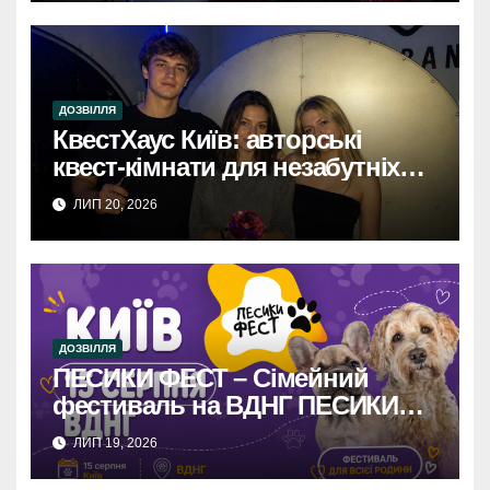
ДОЗВІЛЛЯ
КвестХаус Київ: авторські
квест-кімнати для незабутніх
вражень
ЛИП 20, 2026
ДОЗВІЛЛЯ
ПЕСИКИ ФЕСТ – Сімейний
фестиваль на ВДНГ ПЕСИКИ
ФЕСТ: Сімейне свято на ВДНГ –
ЛИП 19, 2026
розваги, фудкорти, конкурси та
море позитиву для вас і