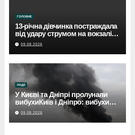
ГОЛОВНЕ
13-річна дівчинка постраждала
від удару струмом на вокзалі в
Броварах.
09.08.2026
ПОДІЇ
У Києві та Дніпрі пролунали
вибухиКиїв і Дніпро: вибухи
розбудили міста.
09.08.2026