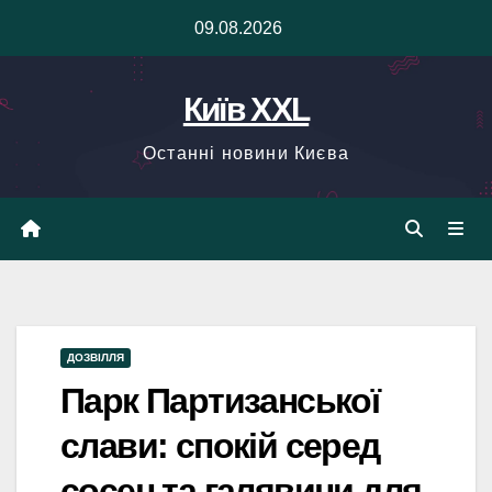
Skip
09.08.2026
to
content
Київ XXL
Останні новини Києва
ДОЗВІЛЛЯ
Парк Партизанської
слави: спокій серед
сосен та галявини для