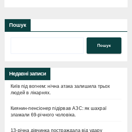
чотирилапих друзів!
Пошук
Пошук
Недавні записи
Київ під вогнем: нічна атака залишила трьох
людей в лікарнях.
Киянин-пенсіонер підірвав АЗС: як шахраї
зламали 69-річного чоловіка.
13-річна дівчинка постраждала від удару