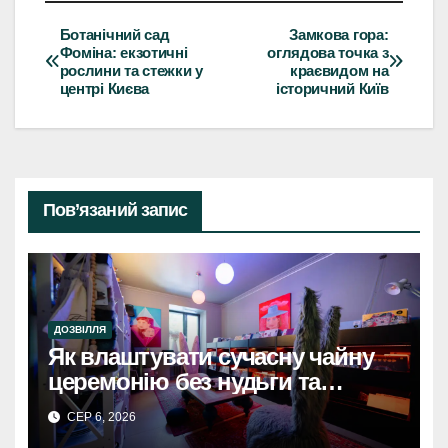
Ботанічний сад
Замкова гора:
Навігація
Фоміна: екзотичні
оглядова точка з
рослини та стежки у
краєвидом на
записів
центрі Києва
історичний Київ
Пов’язаний запис
ДОЗВІЛЛЯ
Як влаштувати сучасну чайну
церемонію без нудьги та
архаїки
СЕР 6, 2026