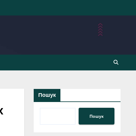
Пошук
х
Пошук