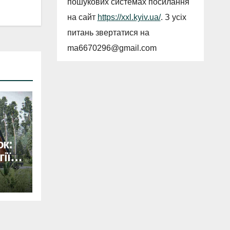
пошукових системах посилання
на сайт
https://xxl.kyiv.ua/
. З усіх
питань звертатися на
ma6670296@gmail.com
к:
ії
цтва