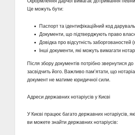
Оформлення дарчої вимагає дотримання певних к
Це можуть бути:
Паспорт та ідентифікаційний код дарувал
Документи, що підтверджують право власн
Довідка про відсутність заборгованостей (
Інші документи, які можуть вимагати нотар
Після збору документів потрібно звернутися до 
засвідчить його. Важливо пам’ятати, що нотарі
документ не матиме юридичної сили.
Адреси державних нотаріусів у Києві
У Києві працює багато державних нотаріусів, як
ви можете знайти державних нотаріусів: