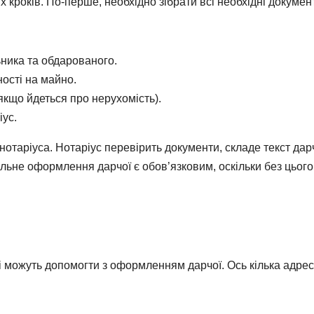
років. По-перше, необхідно зібрати всі необхідні докумен
ьника та обдарованого.
ості на майно.
якщо йдеться про нерухомість).
іус.
нотаріуса. Нотаріус перевірить документи, складе текст дарч
альне оформлення дарчої є обов’язковим, оскільки без цього
і можуть допомогти з оформленням дарчої. Ось кілька адрес