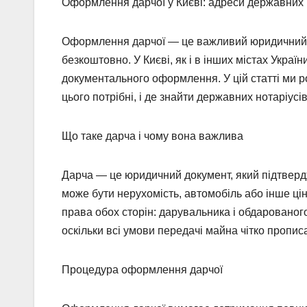
Оформлення дарчої у Києві: адреси державних 
Оформлення дарчої — це важливий юридичний п
безкоштовно. У Києві, як і в інших містах Укра
документального оформлення. У цій статті ми р
цього потрібні, і де знайти державних нотаріусів
Що таке дарча і чому вона важлива
Дарча — це юридичний документ, який підтвердж
може бути нерухомість, автомобіль або інше ц
права обох сторін: дарувальника і обдарованог
оскільки всі умови передачі майна чітко прописа
Процедура оформлення дарчої