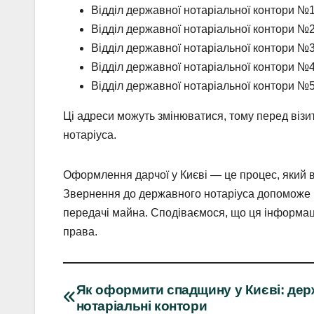
Відділ державної нотаріальної контори №1
Відділ державної нотаріальної контори №2:
Відділ державної нотаріальної контори №3: 
Відділ державної нотаріальної контори №4:
Відділ державної нотаріальної контори №5
Ці адреси можуть змінюватися, тому перед візи
нотаріуса.
Оформлення дарчої у Києві — це процес, який в
Звернення до державного нотаріуса допоможе в
передачі майна. Сподіваємося, що ця інформац
права.
Навігація
Як оформити спадщину у Києві: дер
нотаріальні контори