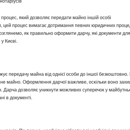
нотаріусів
роцес, який дозволяє передати майно іншій особі
їни, цей процес вимагає дотримання певних юридичних проце
озглянемо, як правильно оформити дарчу, які документи дл
 у Києві.
ує передачу майна від однієї особи до іншої безкоштовно.
інне майно. Оформлення дарчої важливе, оскільки воно зах
о. Дарча дозволяє уникнути можливих суперечок у майбутнь
ні в документі.