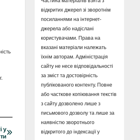
Частина матеріалів взята з
відкритих джерел зі зворотнім
посиланнями на інтернет-
джерела або надіслані
користувачами. Права на
вказані матеріали належать
ність
їхнім авторам. Адміністрація
сайту не несе відповідальності
за зміст та достовірність
г.
публікованого контенту. Повне
або часткове копіювання текстів
з сайту дозволено лише з
письмового дозволу та лише за
наявністю зворотнього
і у
відкритого до індексації у
нти