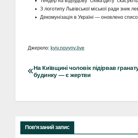
Тендер на відбудову “Охматдиту” скасуют
З логотипу Львівської міської ради зник л
Декомунізація в Україні — оновлено список
Джерело:
kyiv.novyny.live
Навігація
На Київщині чоловік підірвав гранат
будинку — є жертви
записів
Пов’язаний запис