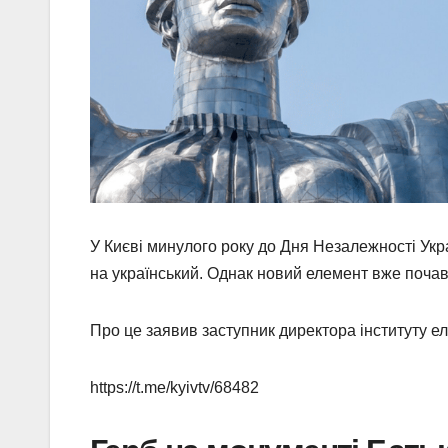
У Києві минулого року до Дня Незалежності Укр
на український. Однак новий елемент вже почав
Про це заявив заступник директора інституту е
https://t.me/kyivtv/68482