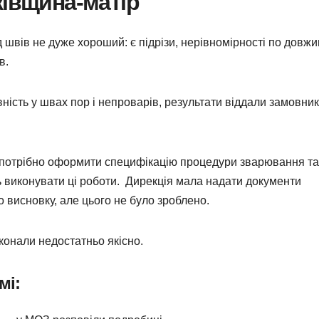
ківщина-матір
д швів не дуже хороший: є підрізи, нерівномірності по довжи
в.
ність у швах пор і непроварів, результати віддали замовни
 потрібно оформити специфікацію процедури зварювання та
ть виконувати ці роботи. Дирекція мала надати документи
о висновку, але цього не було зроблено.
конали недостатньо якісно.
мі: