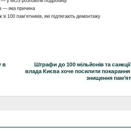
ь — у МОЗ розповіли подробиці
ев — яка причина
 зі 100 пам’ятників, які підлягають демонтажу
у в
Штрафи до 100 мільйонів та санкці
влада Києва хоче посилити покарання
знищення пам’я