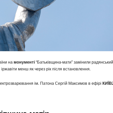
аїни на
монументі
“Батьківщина-мати” замінили радянський
 іржавіти менш як через рік після встановлення.
лектрозварювання ім. Патона Сергій Максимов в ефірі
КИЇВ2