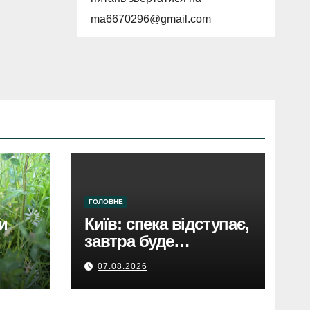
ma6670296@gmail.com
ГОЛОВНЕ
и
Київ: спека відступає,
завтра буде
аждый
прохолодніше.
07.08.2026
Прогноз погоди