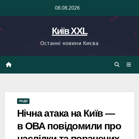
Skip
08.08.2026
to
content
Київ XXL
Останні новини Києва
ПОДІЇ
Нічна атака на Київ —
в ОВА повідомили про
наслідки та поранених