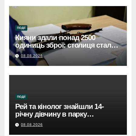
ПОДІЇ
Кияни здали понад 2500
одиниць зброї: столиця стала
безпечнішою
08.08.2026
ПОДІЇ
Рей та кінолог знайшли 14-
річну дівчину в парку
Святошинського району.
08.08.2026