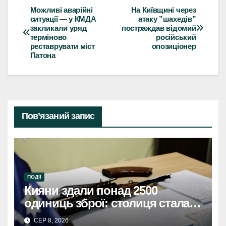
Можливі аварійні
На Київщині через
Навігація
ситуації — у КМДА
атаку ”шахедів”
закликали уряд
постраждав відомий
записів
терміново
російський
реставрувати міст
опозиціонер
Патона
Пов’язаний запис
ПОДІЇ
Кияни здали понад 2500
одиниць зброї: столиця стала
безпечнішою
СЕР 8, 2026