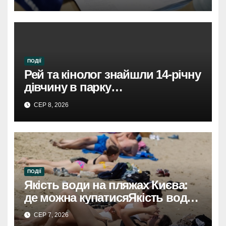
ПОДІЇ
Рей та кінолог знайшли 14-річну
дівчину в парку
Святошинського району.
СЕР 8, 2026
ПОДІЇ
Якість води на пляжах Києва:
де можна купатисяЯкість води
на пляжах Києва: безпечні
СЕР 7, 2026
місця для купання.