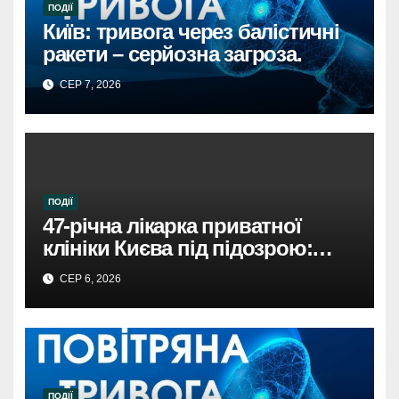
ПОДІЇ
Київ: тривога через балістичні
ракети – серйозна загроза.
СЕР 7, 2026
ПОДІЇ
47-річна лікарка приватної
клініки Києва під підозрою:
недбалість поставила під
СЕР 6, 2026
загрозу життя пацієнта
ПОДІЇ