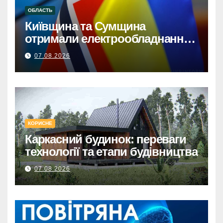
ОБЛАСТЬ
Київщина та Сумщина
отримали електрообладнання
від НорвегіїКиївщина та
07.08.2026
Сумщина: Норвезька допомога
з електрообладнанням для
відновлення.
КОРИСНЕ
Каркасний будинок: переваги
технології та етапи будівництва
07.08.2026