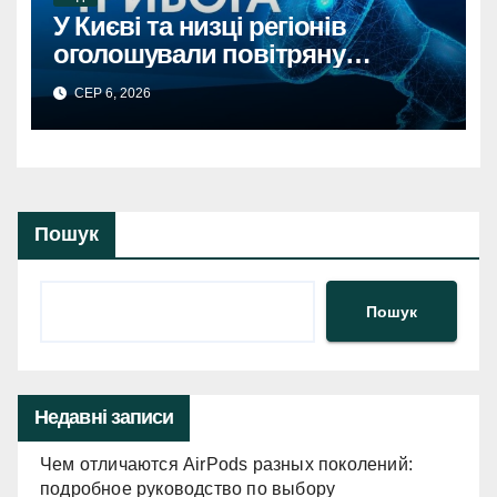
У Києві та низці регіонів
оголошували повітряну
тривогу через загрозу
СЕР 6, 2026
балістикиПовітряна тривога в
Києві та регіонах: загроза
балістичної атаки.
Пошук
Пошук
Недавні записи
Чем отличаются AirPods разных поколений:
подробное руководство по выбору