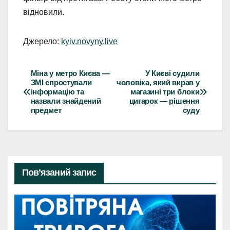
відновили.
Джерело:
kyiv.novyny.live
Міна у метро Києва —
У Києві судили
Навігація
ЗМІ спростували
чоловіка, який вкрав у
інформацію та
магазині три блоки
записів
назвали знайдений
цигарок — рішення
предмет
суду
Пов’язаний запис