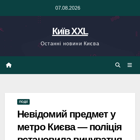
Skip
07.08.2026
to
content
Київ XXL
Останні новини Києва
ПОДІЇ
Невідомий предмет у
метро Києва — поліція
встановила винуватця