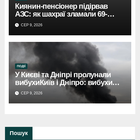
Киянин-пенсіонер підірвав
АЗС: як шахраї зламали 69-
річного чоловіка.
СЕР 9, 2026
ПОДІЇ
У Києві та Дніпрі пролунали
вибухиКиїв і Дніпро: вибухи
розбудили міста.
СЕР 9, 2026
Пошук