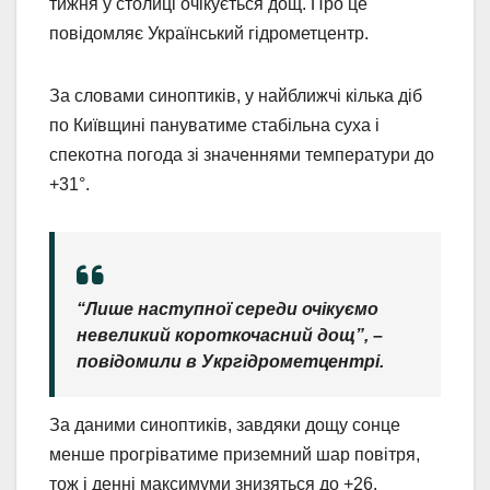
тижня у столиці очікується дощ. Про це
повідомляє Український гідрометцентр.
За словами синоптиків, у найближчі кілька діб
по Київщині пануватиме стабільна суха і
спекотна погода зі значеннями температури до
+31°.
“Лише наступної середи очікуємо
невеликий короткочасний дощ”, –
повідомили в Укргідрометцентрі.
За даними синоптиків, завдяки дощу сонце
менше прогріватиме приземний шар повітря,
тож і денні максимуми знизяться до +26.