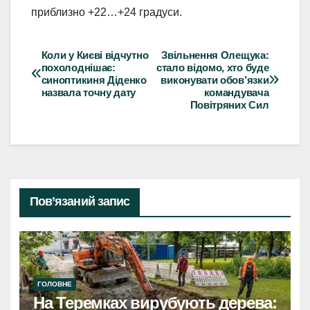
приблизно +22…+24 градуси.
Коли у Києві відчутно
Звільнення Олещука:
Навігація
похолоднішає:
стало відомо, хто буде
синоптикиня Діденко
виконувати обов’язки
записів
назвала точну дату
командувача
Повітряних Сил
Пов’язаний запис
ГОЛОВНЕ
На Теремках вирубують дерева: