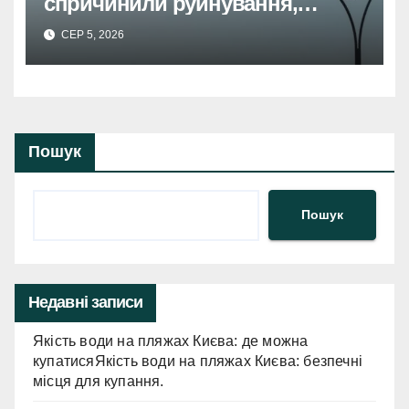
спричинили руйнування,
травмовано жінку.
СЕР 5, 2026
Пошук
Пошук
Недавні записи
Якість води на пляжах Києва: де можна
купатисяЯкість води на пляжах Києва: безпечні
місця для купання.