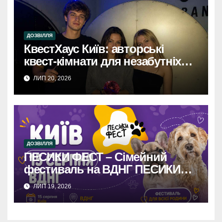
ДОЗВІЛЛЯ
КвестХаус Київ: авторські
квест-кімнати для незабутніх
вражень
ЛИП 20, 2026
ДОЗВІЛЛЯ
ПЕСИКИ ФЕСТ – Сімейний
фестиваль на ВДНГ ПЕСИКИ
ФЕСТ: Сімейне свято на ВДНГ –
ЛИП 19, 2026
розваги, фудкорти, конкурси та
море позитиву для вас і
чотирилапих друзів!