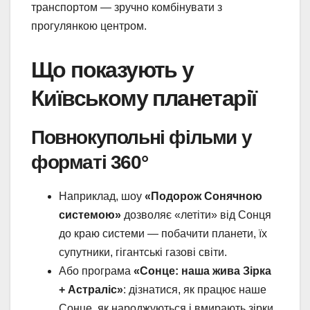
транспортом — зручно комбінувати з
прогулянкою центром.
Що показують у
Київському планетарії
Повнокупольні фільми у
форматі 360°
Наприклад, шоу
«Подорож Сонячною
системою»
дозволяє «летіти» від Сонця
до краю системи — побачити планети, їх
супутники, гігантські газові світи.
Або програма
«Сонце: наша жива Зірка
+ Астраліс»
: дізнатися, як працює наше
Сонце, як народжуються і вмирають зірки,