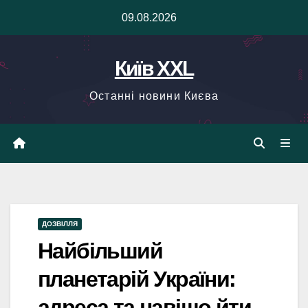
Skip
09.08.2026
to
content
Київ XXL
Останні новини Києва
ДОЗВІЛЛЯ
Найбільший
планетарій України:
адреса та навіщо йти