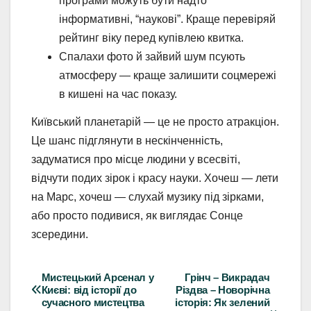
програми можуть бути надто
інформативні, “наукові”. Краще перевіряй
рейтинг віку перед купівлею квитка.
Спалахи фото й зайвий шум псують
атмосферу — краще залишити соцмережі
в кишені на час показу.
Київський планетарій — це не просто атракціон.
Це шанс підглянути в нескінченність,
задуматися про місце людини у всесвіті,
відчути подих зірок і красу науки. Хочеш — лети
на Марс, хочеш — слухай музику під зірками,
або просто подивися, як виглядає Сонце
зсередини.
Мистецький Арсенал у
Грінч – Викрадач
Навігація
Києві: від історії до
Різдва – Новорічна
сучасного мистецтва
історія: Як зелений