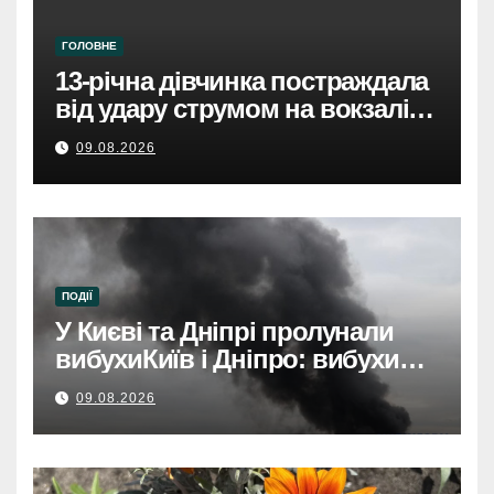
ГОЛОВНЕ
13-річна дівчинка постраждала
від удару струмом на вокзалі в
Броварах.
09.08.2026
ПОДІЇ
У Києві та Дніпрі пролунали
вибухиКиїв і Дніпро: вибухи
розбудили міста.
09.08.2026