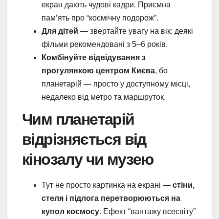
екран дають чудові кадри. Приємна
пам’ять про “космічну подорож”.
Для дітей
— звертайте увагу на вік: деякі
фільми рекомендовані з 5–6 років.
Комбінуйте відвідування з
прогулянкою центром Києва
, бо
планетарій — просто у доступному місці,
недалеко від метро та маршруток.
Чим планетарій
відрізняється від
кінозалу чи музею
Тут не просто картинка на екрані —
стіни,
стеля і підлога перетворюються на
купол космосу
. Ефект “вантажу всесвіту”