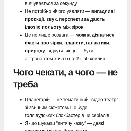
відчувається за секунду.
Не потрібно нічого уявляти —
вигадливі
проєкції, звук, перспектива дають
ілюзію польоту між зірок
.
Це не лише розвага —
можна дізнатися
факти про зірки, планети, галактики,
природу
, відчути, як це — бути
астронавтом хоча б на 45–50 хвилин.
Чого чекати, а чого — не
треба
Планетарій — не тематичний “відео-театр”
зі звичним сюжетом. Не буде
голлівудських блокбастерів чи серіалів.
Якщо шукаєш “дитячу казку” — деякі