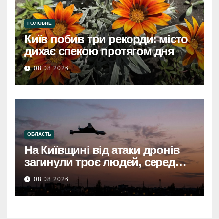
ГОЛОВНЕ
Київ побив три рекорди: місто
дихає спекою протягом дня
08.08.2026
ОБЛАСТЬ
На Київщині від атаки дронів
загинули троє людей, серед
них дитинаНа Київщині
08.08.2026
загинули троє, серед них
дитина, через атаку дронів