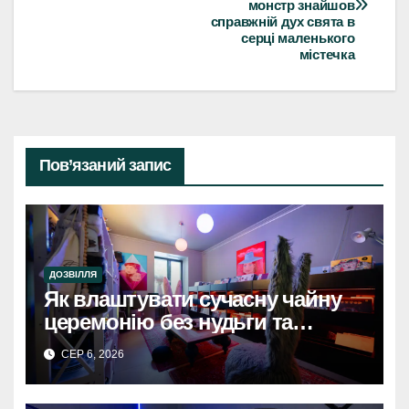
записів
монстр знайшов
справжній дух свята в
серці маленького
містечка
Пов’язаний запис
ДОЗВІЛЛЯ
Як влаштувати сучасну чайну
церемонію без нудьги та
архаїки
СЕР 6, 2026