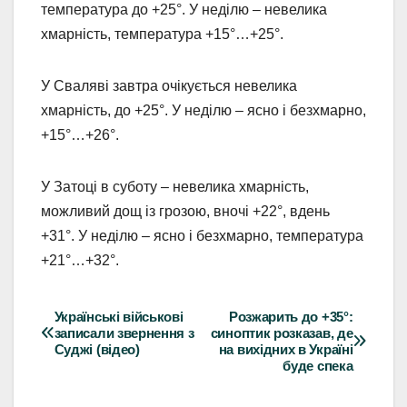
температура до +25°. У неділю – невелика
хмарність, температура +15°…+25°.
У Сваляві завтра очікується невелика
хмарність, до +25°. У неділю – ясно і безхмарно,
+15°…+26°.
У Затоці в суботу – невелика хмарність,
можливий дощ із грозою, вночі +22°, вдень
+31°. У неділю – ясно і безхмарно, температура
+21°…+32°.
Українські військові
Розжарить до +35°:
Навігація
записали звернення з
синоптик розказав, де
Суджі (відео)
на вихідних в Україні
записів
буде спека