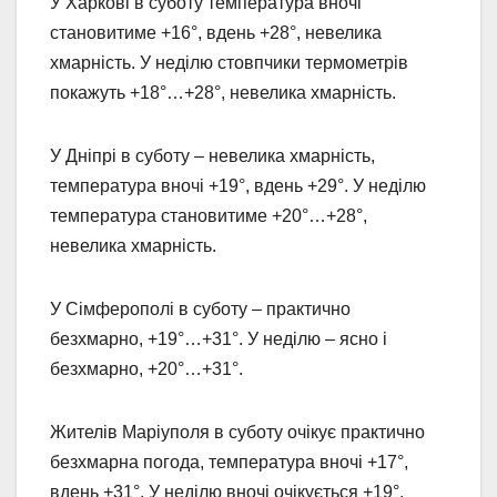
У Харкові в суботу температура вночі
становитиме +16°, вдень +28°, невелика
хмарність. У неділю стовпчики термометрів
покажуть +18°…+28°, невелика хмарність.
У Дніпрі в суботу – невелика хмарність,
температура вночі +19°, вдень +29°. У неділю
температура становитиме +20°…+28°,
невелика хмарність.
У Сімферополі в суботу – практично
безхмарно, +19°…+31°. У неділю – ясно і
безхмарно, +20°…+31°.
Жителів Маріуполя в суботу очікує практично
безхмарна погода, температура вночі +17°,
вдень +31°. У неділю вночі очікується +19°,