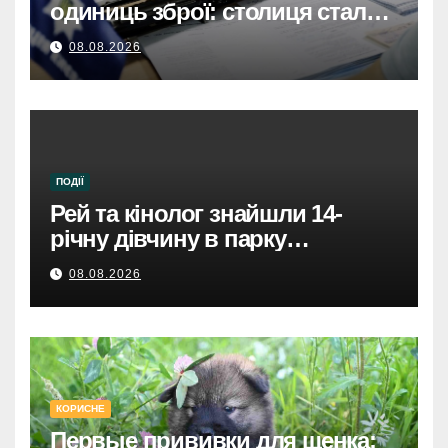
одиниць зброї: столиця стала
безпечнішою
08.08.2026
ПОДІЇ
Рей та кінолог знайшли 14-
річну дівчину в парку
Святошинського району.
08.08.2026
КОРИСНЕ
Первые прививки для щенка: