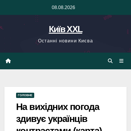
Skip
08.08.2026
to
content
Київ XXL
Останні новини Києва
ГОЛОВНЕ
На вихідних погода
здивує українців
контрастами (карта)