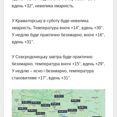
вдень +32°, невелика хмарність.
У Краматорську в суботу буде невелика
хмарність. Температура вночі +14°, вдень +30°.
У неділю буде практично безхмарно, вночі +16°,
вдень +31°.
У Сєвєродонецьку завтра буде практично
безхмарно, температура вночі +15°, вдень +29°.
У неділю – ясно і безхмарно, температура
становитиме +17°, вдень +31°.