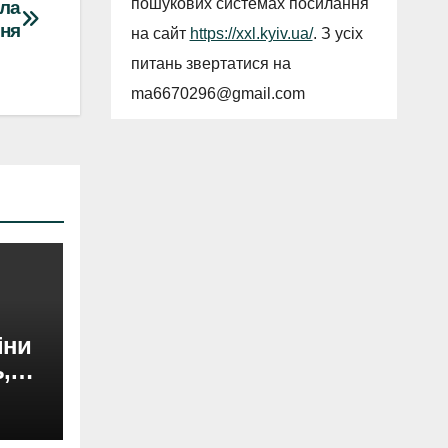
пошукових системах посилання
іла
чня
на сайт
https://xxl.kyiv.ua/
. З усіх
питань звертатися на
ma6670296@gmail.com
іни
,