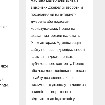
Частина матеріалів взята з
відкритих джерел зі зворотнім
посиланнями на інтернет-
джерела або надіслані
жівки
користувачами. Права на
вказані матеріали належать
їхнім авторам. Адміністрація
сайту не несе відповідальності
за зміст та достовірність
публікованого контенту. Повне
 якої
або часткове копіювання текстів
з сайту дозволено лише з
 де
письмового дозволу та лише за
nter.
наявністю зворотнього
відкритого до індексації у