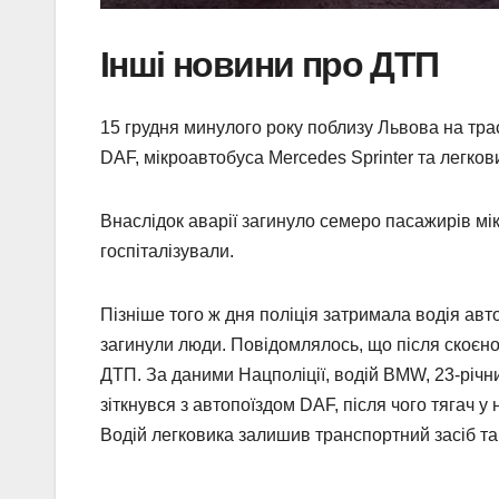
Інші новини про ДТП
15 грудня минулого року поблизу Львова на тра
DAF, мікроавтобуса Mercedes Sprinter та легко
Внаслідок аварії загинуло семеро пасажирів м
госпіталізували.
Пізніше того ж дня поліція затримала водія авт
загинули люди. Повідомлялось, що після скоєног
ДТП. За даними Нацполіції, водій BMW, 23-річни
зіткнувся з автопоїздом DAF, після чого тягач у
Водій легковика залишив транспортний засіб та в