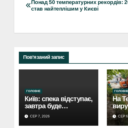
Навігація
Понад 50 температурних рекордів: 2
став найтеплішим у Києві
записів
Пов’язаний запис
ГОЛОВНЕ
ГОЛОВН
Київ: спека відступає,
На Т
завтра буде
виру
прохолодніше.
Києв
СЕР 7, 2026
СЕР 6
Прогноз погоди
буді
тепл