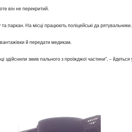
оте він не перекритий.
та паркан. На місці працюють поліцейські да рятувальники.
вантажівки й передати медикам.
рці здійснили змив пального з проїжджої частини”, – йдеться 