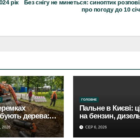
024 рік
Без снігу не минеться: синоптик розпов
про погоду до 10 сі
Е
ГОЛОВНЕ
еремках
Пальне в Києві: ц
бують дерева: в
на бензин, дизель
і триває
газ 5 серпня. Не
, 2026
СЕР 6, 2026
вництво
втішає.
отраси