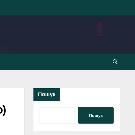
Пошук
о)
Пошук