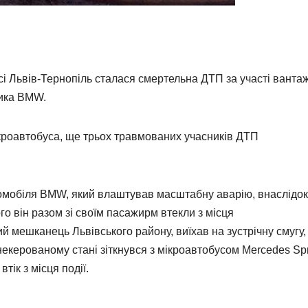
сі Львів-Тернопіль сталася смертельна ДТП за участі ванта
вика BMW.
ікроавтобуса, ще трьох травмованих учасників ДТП
омобіля
BMW, який влаштував масштабну аварію, внаслідок
о він разом зі своїм пасажирм втекли з місця
й мешканець Львівського району, виїхав на зустрічну смугу,
 некерованому стані зіткнувся з мікроавтобусом Mercedes Spri
тік з місця події.