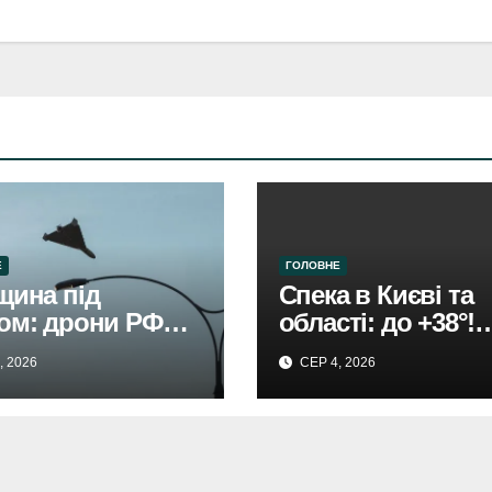
Е
ГОЛОВНЕ
щина під
Спека в Києві та
ом: дрони РФ
області: до +38°!
чинили
Прогноз
, 2026
СЕР 4, 2026
ування,
Укргідрометеоце
мовано жінку.
.