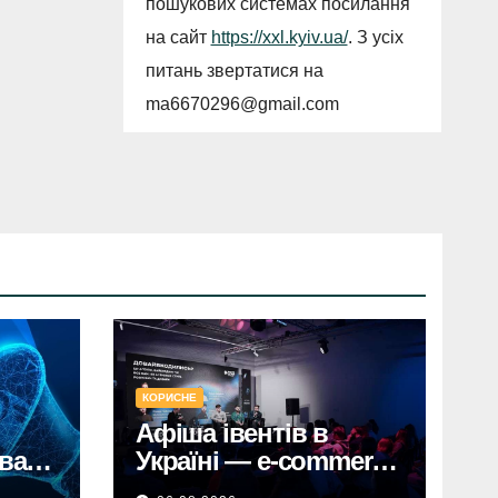
пошукових системах посилання
на сайт
https://xxl.kyiv.ua/
. З усіх
питань звертатися на
ma6670296@gmail.com
КОРИСНЕ
Афіша івентів в
ували
Україні — e-commerce
гу
конференції у Києві,