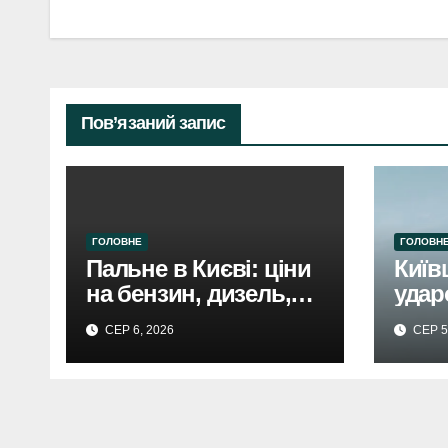
Пов’язаний запис
ГОЛОВНЕ
ГОЛОВН
Пальне в Києві: ціни
Київ
на бензин, дизель,
удар
газ 5 серпня. Не
спри
СЕР 6, 2026
СЕР 5
втішає.
руйн
трав