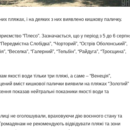
их пляжах, і на деяких з них виявлено кишкову паличку.
иємство “Плесо”. Зазначається, що у період з 5 до 6 серпн
 “Передмістна Слобідка”, “Чорторий”, “Острів Оболонський”,
”, “Веселка”, “Галерний”, “Тельбін”, “Райдуга”, “Троєщина”,
м якості води тільки три пляжі, а саме – “Венеція”,
щений вміст кишкової палички виявили на пляжах “Золотий”
ження показав нейтральні показники якості води та
олиці не оголошували, враховуючи дію воєнного стану та
 Громадянам не рекомендують відвідувати пляжі та зони