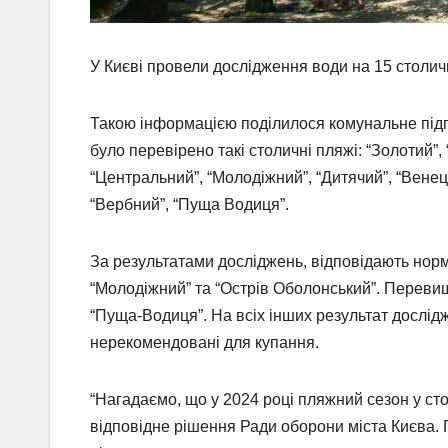
У Києві провели дослідження води на 15 столичн
Такою інформацією поділилося комунальне підпр
було перевірено такі столичні пляжі: “Золотий”,
“Центральний”, “Молодіжний”, “Дитячий”, “Венеція
“Вербний”, “Пуща Водиця”.
За результатами досліджень, відповідають норма
“Молодіжний” та “Острів Оболонський”. Переви
“Пуща-Водиця”. На всіх інших результат дослід
нерекомендовані для купання.
“Нагадаємо, що у 2024 році пляжний сезон у ст
відповідне рішення Ради оборони міста Києва.