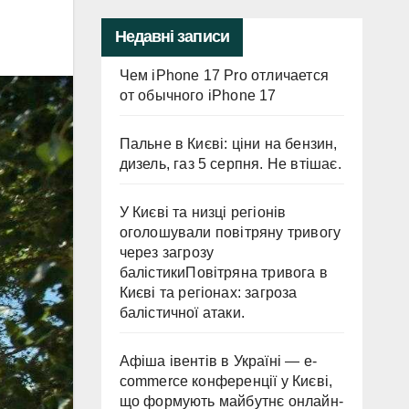
Недавні записи
Чем iPhone 17 Pro отличается
от обычного iPhone 17
Пальне в Києві: ціни на бензин,
дизель, газ 5 серпня. Не втішає.
У Києві та низці регіонів
оголошували повітряну тривогу
через загрозу
балістикиПовітряна тривога в
Києві та регіонах: загроза
балістичної атаки.
Афіша івентів в Україні — e-
commerce конференції у Києві,
що формують майбутнє онлайн-