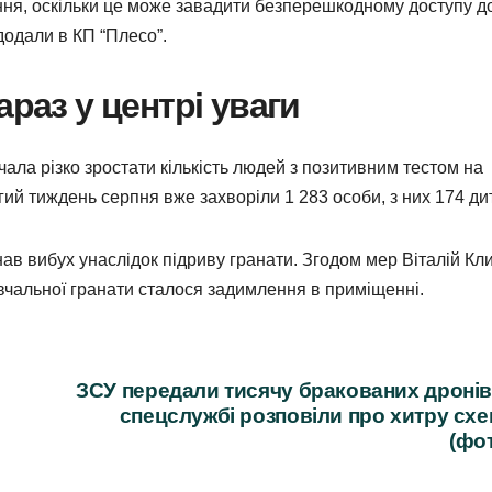
ння, оскільки це може завадити безперешкодному доступу д
 додали в КП “Плесо”.
араз у центрі уваги
ала різко зростати кількість людей з позитивним тестом на
гий тиждень серпня вже захворіли 1 283 особи, з них 174 ди
ав вибух унаслідок підриву гранати. Згодом мер Віталій Кл
чальної гранати сталося задимлення в приміщенні.
ЗСУ передали тисячу бракованих дронів
спецслужбі розповіли про хитру сх
(фо