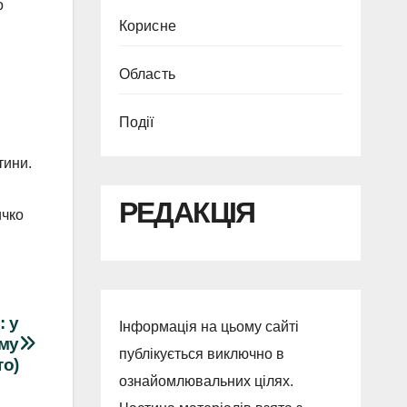
о
Корисне
Область
Події
тини.
РЕДАКЦІЯ
ичко
: у
Інформація на цьому сайті
ему
публікується виключно в
то)
ознайомлювальних цілях.