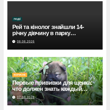
ПОДІЇ
Рей та кінолог знайшли 14-
річну дівчину в парку
Святошинського району.
08.08.2026
КОРИСНЕ
Первые прививки для щенка:
что должен знать каждый
хозяин
07.08.2026