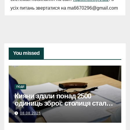
усіх питань звертатися на
ma6670296@gmail.com
You missed
ПОДІЇ
Кияни здали понад 2500
одиниць зброї: столиця стала
безпечнішою
08.08.2026