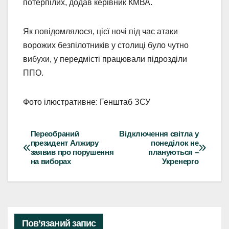
потерпілих, додав керівник КМВА.
Як повідомлялося, цієї ночі під час атаки
ворожих безпілотників у столиці було чутно
вибухи, у передмісті працювали підрозділи
ППО.
Фото ілюстративне: Генштаб ЗСУ
Переобраний
Відключення світла у
Навігація
президент Алжиру
понеділок не
заявив про порушення
плануються –
записів
на виборах
Укренерго
Пов’язаний запис