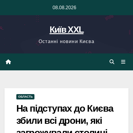
Skip
08.08.2026
to
content
Київ XXL
Останні новини Києва
ОБЛАСТЬ
На підступах до Києва
збили всі дрони, які
загрожували столиці –