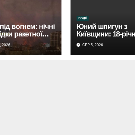
ПОДІЇ
під вогнем: нічні
Юний шпигун з
ідки ракетної
Київщини: 18-річ
.
затримали за зра
, 2026
СЕР 5, 2026
Росії.