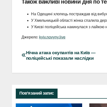
Також важливі новини дня по те
На Одещині хлопець постраждав від вибух
У Хмельницькій області жінка спалила дер
У Києві поліцейська накинулася з лайкою
Джерело:
kyiv.novyny.live
Навігація
Нічна атака окупантів на Київ —
поліцейські показали наслідки
записів
Пов’язаний запис