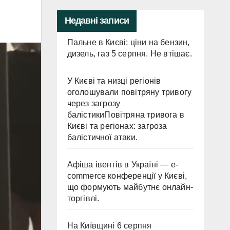
Недавні записи
Пальне в Києві: ціни на бензин,
дизель, газ 5 серпня. Не втішає.
У Києві та низці регіонів
оголошували повітряну тривогу
через загрозу
балістикиПовітряна тривога в
Києві та регіонах: загроза
балістичної атаки.
Афіша івентів в Україні — e-
commerce конференції у Києві,
що формують майбутнє онлайн-
торгівлі.
На Київщині 6 серпня