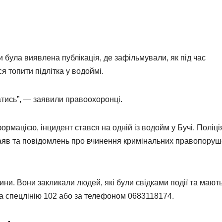
 була виявлена публікація, де зафільмували, як під час
я топити підлітка у водоймі.
атись”, — заявили правоохоронці.
рмацією, інцидент стався на одній із водойм у Бучі. Поліці
 заяв та повідомлень про вчинення кримінальних правопору
ни. Вони закликали людей, які були свідками події та мают
на спецлінію 102 або за телефоном 0683118174.