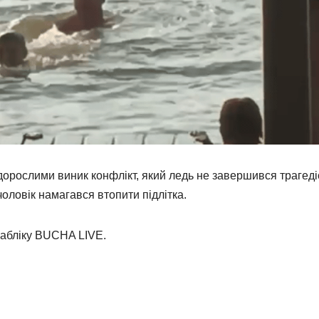
а дорослими виник конфлікт, який ледь не завершився трагеді
чоловік намагався втопити підлітка.
пабліку BUCHA LIVE.