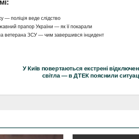
мі:
у — поліція веде слідство
жавний прапор України — як її покарали
 на ветерана ЗСУ — чим завершився інцидент
У Київ повертаються екстрені відключе
світла — в ДТЕК пояснили ситуа