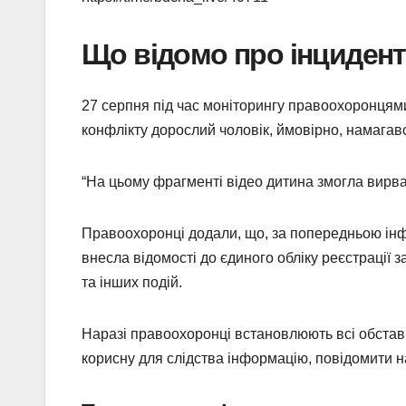
Що відомо про інцидент
27 серпня під час моніторингу правоохоронцями
конфлікту дорослий чоловік, ймовірно, намагавс
“На цьому фрагменті відео дитина змогла вирв
Правоохоронці додали, що, за попередньою інфо
внесла відомості до єдиного обліку реєстрації
та інших подій.
Наразі правоохоронці встановлюють всі обстави
корисну для слідства інформацію, повідомити 