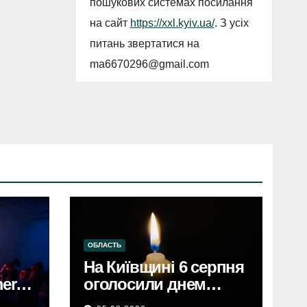
пошукових системах посилання
на сайт
https://xxl.kyiv.ua/
. З усіх
питань звертатися на
ma6670296@gmail.com
ОБЛАСТЬ
На Київщині 6 серпня
erce
оголосили днем
єві,
жалобиКиївщина в