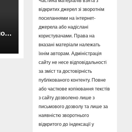
Частина матеріалів взята з
відкритих джерел зі зворотнім
посиланнями на інтернет-
джерела або надіслані
ного
користувачами. Права на
ду
вказані матеріали належать
їхнім авторам. Адміністрація
сайту не несе відповідальності
за зміст та достовірність
публікованого контенту. Повне
або часткове копіювання текстів
з сайту дозволено лише з
письмового дозволу та лише за
наявністю зворотнього
відкритого до індексації у