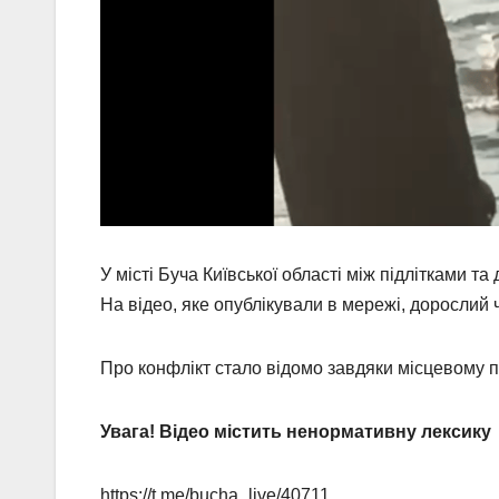
У місті Буча Київської області між підлітками т
На відео, яке опублікували в мережі, дорослий 
Про конфлікт стало відомо завдяки місцевому 
Увага! Відео містить ненормативну лексику
https://t.me/bucha_live/40711