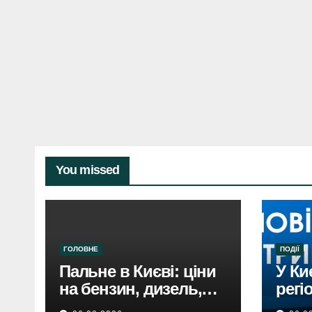
You missed
ГОЛОВНЕ
ПОДІЇ
Пальне в Києві: ціни
У Ки
на бензин, дизель,
регі
газ 5 серпня. Не
пові