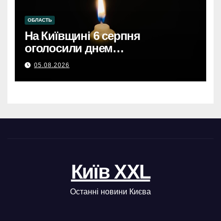
ОБЛАСТЬ
На Київщині 6 серпня
оголосили днем
жалобиКиївщина в жалобі: 6
05.08.2026
серпня – день скорботи за
загиблими.
Київ XXL
Останні новини Києва