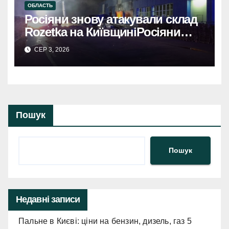
ОБЛАСТЬ
Росіяни знову атакували склад
Rozetka на КиївщиніРосіяни
знову атакували склад Rozetka
СЕР 3, 2026
на Київщині. Пошкоджено
інфраструктуру, триває оцінка
збитків.
Пошук
Пошук
Недавні записи
Пальне в Києві: ціни на бензин, дизель, газ 5