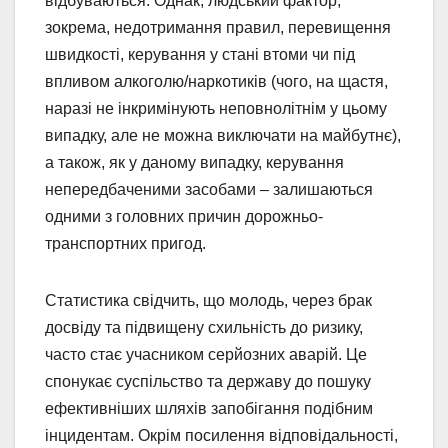
відбуваються. Однак, людський фактор,
зокрема, недотримання правил, перевищення
швидкості, керування у стані втоми чи під
впливом алкоголю/наркотиків (чого, на щастя,
наразі не інкримінують неповнолітнім у цьому
випадку, але не можна виключати на майбутнє),
а також, як у даному випадку, керування
непередбаченими засобами – залишаються
одними з головних причин дорожньо-
транспортних пригод.
Статистика свідчить, що молодь, через брак
досвіду та підвищену схильність до ризику,
часто стає учасником серйозних аварій. Це
спонукає суспільство та державу до пошуку
ефективніших шляхів запобігання подібним
інцидентам. Окрім посилення відповідальності,