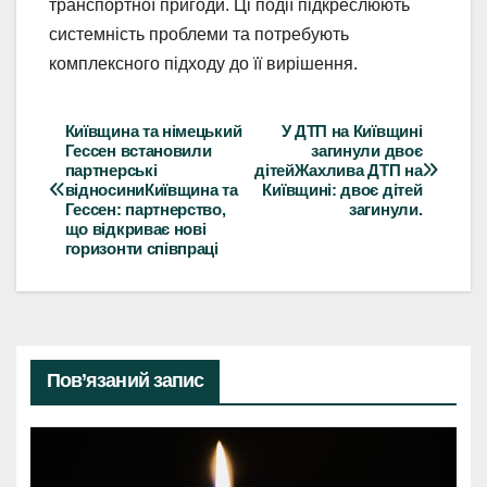
транспортної пригоди. Ці події підкреслюють
системність проблеми та потребують
комплексного підходу до її вирішення.
Київщина та німецький
У ДТП на Київщині
Навігація
Гессен встановили
загинули двоє
партнерські
дітейЖахлива ДТП на
записів
відносиниКиївщина та
Київщині: двоє дітей
Гессен: партнерство,
загинули.
що відкриває нові
горизонти співпраці
Пов’язаний запис