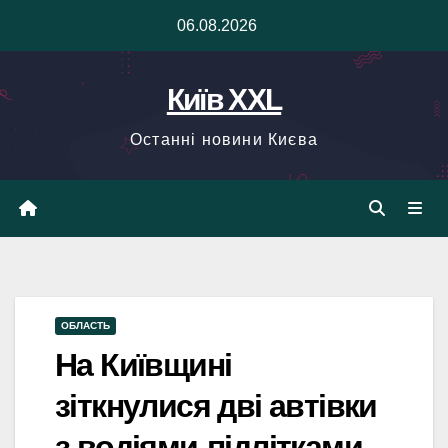
Skip
06.08.2026
to
content
Київ XXL
Останні новини Києва
ОБЛАСТЬ
На Київщині
зіткнулися дві автівки
з водіями-підлітками,