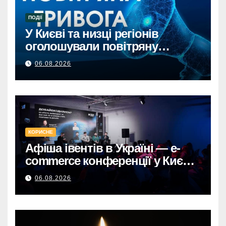
ПОДІЇ
У Києві та низці регіонів
оголошували повітряну
тривогу через загрозу
06.08.2026
балістикиПовітряна тривога в
Києві та регіонах: загроза
балістичної атаки.
КОРИСНЕ
Афіша івентів в Україні — e-
commerce конференції у Києві,
що формують майбутнє
06.08.2026
онлайн-торгівлі.