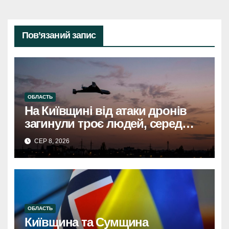
Пов’язаний запис
ОБЛАСТЬ
На Київщині від атаки дронів
загинули троє людей, серед
них дитинаНа Київщині
СЕР 8, 2026
загинули троє, серед них
дитина, через атаку дронів
ОБЛАСТЬ
Київщина та Сумщина