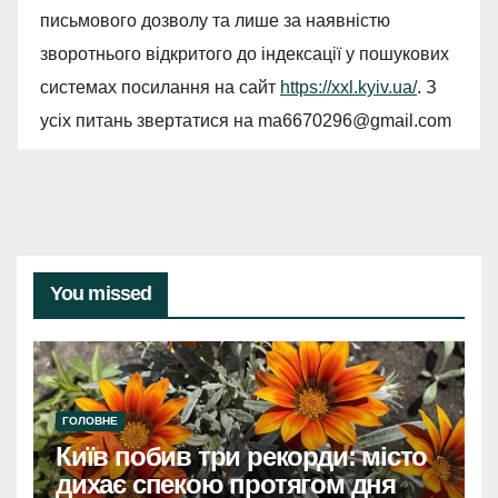
письмового дозволу та лише за наявністю
зворотнього відкритого до індексації у пошукових
системах посилання на сайт
https://xxl.kyiv.ua/
. З
усіх питань звертатися на
ma6670296@gmail.com
You missed
ГОЛОВНЕ
Київ побив три рекорди: місто
дихає спекою протягом дня