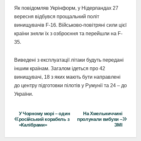
Як повідомляв Укрінформ, у Нідерландах 27
вересня відбувся прощальний політ
винищувачів F-16. Військово-повітряні сили цієї
країни зняли їх з озброєння та перейшли на F-
35.
Виведені з експлуатації літаки будуть передані
іншим країнам. Загалом ідеться про 42
винищувачі, 18 з яких мають бути направлені
до центру підготовки пілотів у Румунії та 24 – до
України.
У Чорному морі – один
На Хмельниччині
Навігація
російський корабель з
пролунали вибухи –
«Калібрами»
ЗМІ
записів