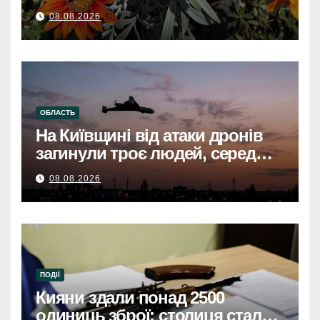
08.08.2026
ОБЛАСТЬ
На Київщині від атаки дронів
загинули троє людей, серед
них дитинаНа Київщині
08.08.2026
загинули троє, серед них
дитина, через атаку дронів
ПОДІЇ
Кияни здали понад 2500
одиниць зброї: столиця стала