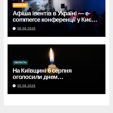
КОРИСНЕ
Афіша івентів в Україні — e-
commerce конференції у Києві,
що формують майбутнє
06.08.2026
онлайн-торгівлі.
ОБЛАСТЬ
На Київщині 6 серпня
оголосили днем
жалобиКиївщина в жалобі: 6
05.08.2026
серпня – день скорботи за
загиблими.