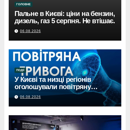
ГОЛОВНЕ
Пальне в Києві: ціни на бензин,
дизель, газ 5 серпня. Не втішає.
06.08.2026
ПОДІЇ
У Києві та низці регіонів
оголошували повітряну
тривогу через загрозу
06.08.2026
балістикиПовітряна тривога в
Києві та регіонах: загроза
балістичної атаки.