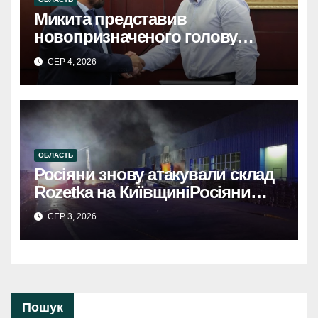
Микита представив
новопризначеного голову
Київської ОДАМикита
СЕР 4, 2026
представив: новий голова
Київської ОДА.
ОБЛАСТЬ
Росіяни знову атакували склад
Rozetka на КиївщиніРосіяни
знову атакували склад Rozetka
СЕР 3, 2026
на Київщині. Пошкоджено
інфраструктуру, триває оцінка
збитків.
Пошук