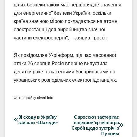
цілях безпеки також має першорядне значення
для енергетичної безпеки України, оскільки
країна значною мірою покладається на атомні
електростанції для виробництва значної
частини електроенергії", – заявив Гроссі.
Як повідомляв Укрінформ, під час масованої
атаки 26 серпня Росія вперше випустила
десятки ракет із касетними боєприпасами по
українських розподільчих електропідстанціях.
Фото з сайту otveri.info
Зі сходу в Україну
Євросоюз застерігає
Навігація
зайшли «Шахеди»
віцепрем’єр-міністра
Сербії щодо зустрічі з
записів
Путіним