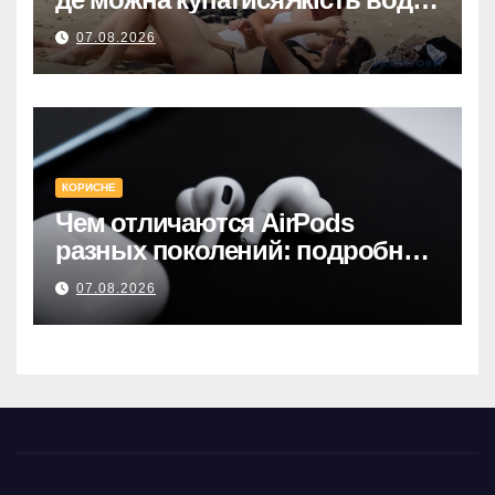
на пляжах Києва: безпечні
07.08.2026
місця для купання.
КОРИСНЕ
Чем отличаются AirPods
разных поколений: подробное
руководство по выбору
07.08.2026