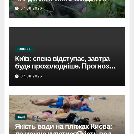
хозяин
07.08.2026
ГОЛОВНЕ
Київ: спека відступає, завтра
буде прохолодніше. Прогноз
погоди
07.08.2026
ПОДІЇ
Якість води на пляжах Києва:
де можна купатисяЯкість води