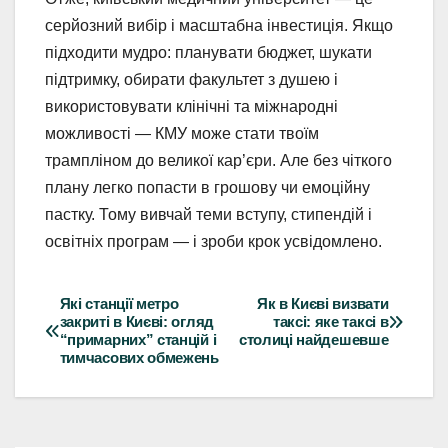
серйозний вибір і масштабна інвестиція. Якщо
підходити мудро: планувати бюджет, шукати
підтримку, обирати факультет з душею і
використовувати клінічні та міжнародні
можливості — КМУ може стати твоїм
трампліном до великої кар’єри. Але без чіткого
плану легко попасти в грошову чи емоційну
пастку. Тому вивчай теми вступу, стипендій і
освітніх програм — і зроби крок усвідомлено.
Які станції метро
Як в Києві визвати
Навігація
закриті в Києві: огляд
таксі: яке таксі в
“примарних” станцій і
столиці найдешевше
записів
тимчасових обмежень