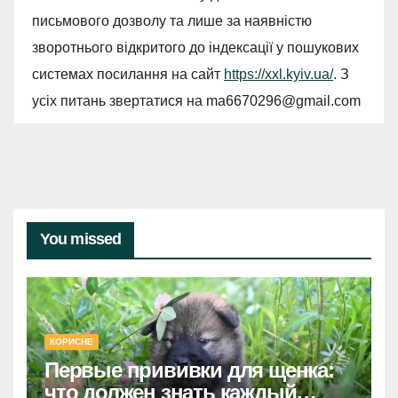
письмового дозволу та лише за наявністю
зворотнього відкритого до індексації у пошукових
системах посилання на сайт
https://xxl.kyiv.ua/
. З
усіх питань звертатися на
ma6670296@gmail.com
You missed
КОРИСНЕ
Первые прививки для щенка:
что должен знать каждый