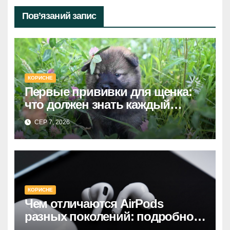
Пов’язаний запис
КОРИСНЕ
Первые прививки для щенка:
что должен знать каждый
хозяин
СЕР 7, 2026
КОРИСНЕ
Чем отличаются AirPods
разных поколений: подробное
руководство по выбору