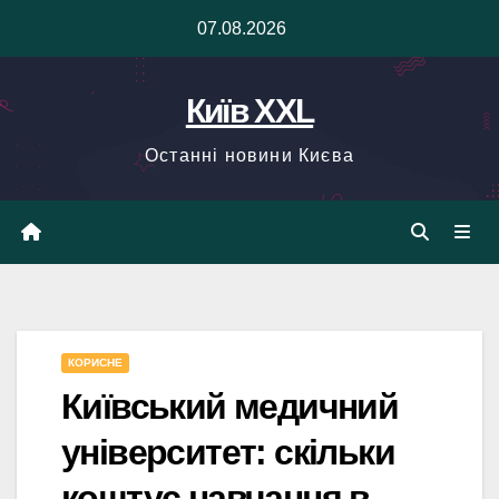
Skip
07.08.2026
to
content
Київ XXL
Останні новини Києва
КОРИСНЕ
Київський медичний
університет: скільки
коштує навчання в