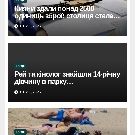
ПОДІЇ
Кияни здали понад 2500
одиниць зброї: столиця стала
безпечнішою
СЕР 8, 2026
ПОДІЇ
Рей та кінолог знайшли 14-річну
дівчину в парку
Святошинського району.
СЕР 8, 2026
ПОДІЇ