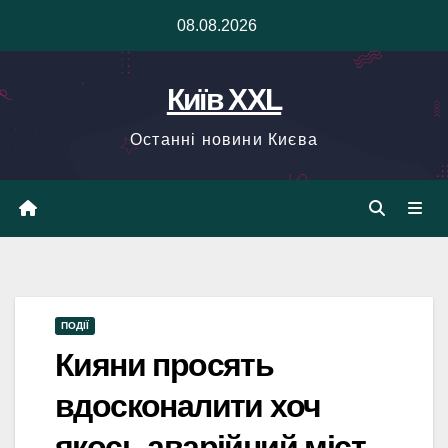
Skip
08.08.2026
to
content
Київ XXL
Останні новини Києва
ПОДІЇ
Кияни просять
вдосконалити хоч
якось аварійний міст