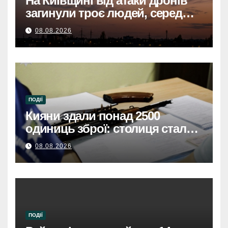
На Київщині від атаки дронів
загинули троє людей, серед
них дитинаНа Київщині
08.08.2026
загинули троє, серед них
дитина, через атаку дронів
ПОДІЇ
Кияни здали понад 2500
одиниць зброї: столиця стала
безпечнішою
08.08.2026
ПОДІЇ