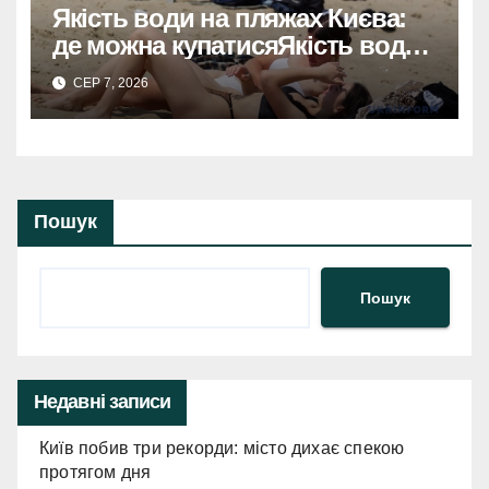
Якість води на пляжах Києва:
де можна купатисяЯкість води
на пляжах Києва: безпечні
СЕР 7, 2026
місця для купання.
Пошук
Пошук
Недавні записи
Київ побив три рекорди: місто дихає спекою
протягом дня