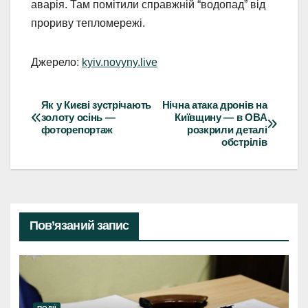
аварія. Там помітили справжній “водопад” від
прориву тепломережі.
Джерело:
kyiv.novyny.live
Як у Києві зустрічають
Нічна атака дронів на
Навігація
золоту осінь —
Київщину — в ОВА
фоторепортаж
розкрили деталі
записів
обстрілів
Пов’язаний запис