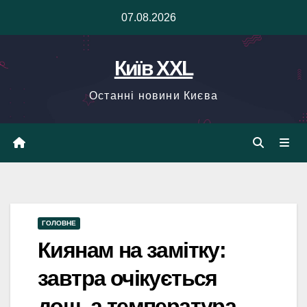
Skip
07.08.2026
to
content
Київ XXL
Останні новини Києва
ГОЛОВНЕ
Киянам на замітку:
завтра очікується
дощ, а температура