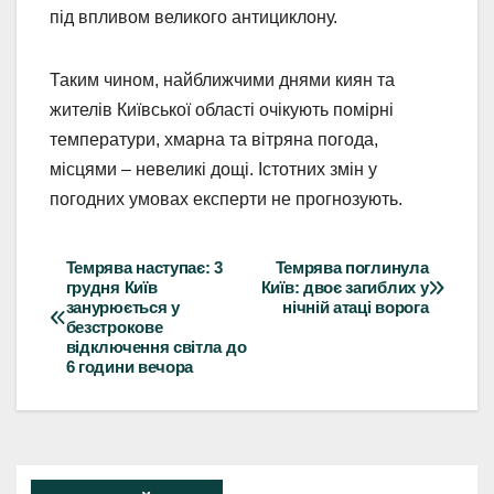
під впливом великого антициклону.
Таким чином, найближчими днями киян та
жителів Київської області очікують помірні
температури, хмарна та вітряна погода,
місцями – невеликі дощі. Істотних змін у
погодних умовах експерти не прогнозують.
Темрява наступає: 3
Темрява поглинула
Навігація
грудня Київ
Київ: двоє загиблих у
занурюється у
нічній атаці ворога
записів
безстрокове
відключення світла до
6 години вечора