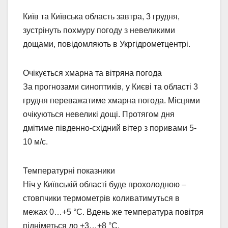
Київ та Київська область завтра, 3 грудня,
зустрінуть похмуру погоду з невеликими
дощами, повідомляють в Укргідрометцентрі.
Очікується хмарна та вітряна погода
За прогнозами синоптиків, у Києві та області 3
грудня переважатиме хмарна погода. Місцями
очікуються невеликі дощі. Протягом дня
дмітиме південно-східний вітер з поривами 5-
10 м/с.
Температурні показники
Ніч у Київській області буде прохолодною –
стовпчики термометрів коливатимуться в
межах 0…+5 °C. Вдень же температура повітря
підніметься до +3…+8 °C.