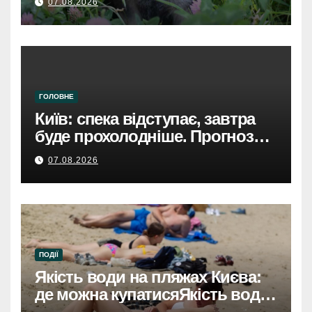
07.08.2026
ГОЛОВНЕ
Київ: спека відступає, завтра
буде прохолодніше. Прогноз
погоди
07.08.2026
ПОДІЇ
Якість води на пляжах Києва:
де можна купатисяЯкість води
на пляжах Києва: безпечні