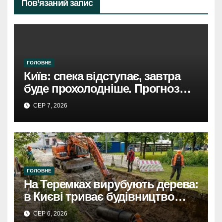
Пов’язаний запис
ГОЛОВНЕ
Київ: спека відступає, завтра
буде прохолодніше. Прогноз
погоди
СЕР 7, 2026
ГОЛОВНЕ
На Теремках вирубують дерева:
в Києві триває будівництво
теплотраси
СЕР 6, 2026