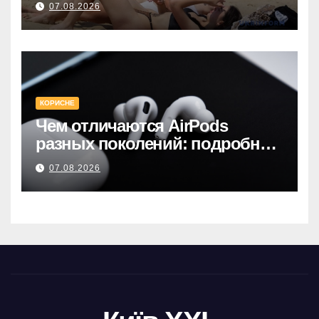
07.08.2026
місця для купання.
КОРИСНЕ
Чем отличаются AirPods
разных поколений: подробное
руководство по выбору
07.08.2026