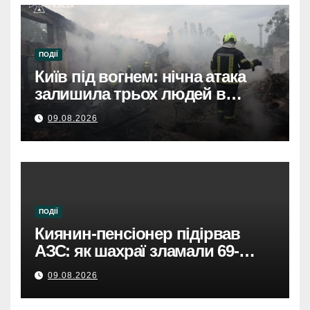
дівчинку, стан важкий
ПОДІЇ
Київ під вогнем: нічна атака
залишила трьох людей в
лікарнях.
09.08.2026
ПОДІЇ
Киянин-пенсіонер підірвав
АЗС: як шахраї зламали 69-
річного чоловіка.
09.08.2026