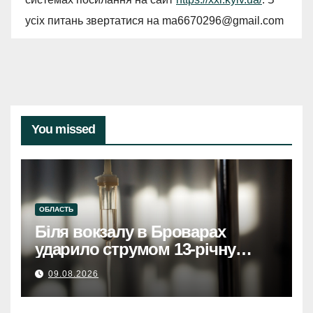
усіх питань звертатися на
ma6670296@gmail.com
You missed
ОБЛАСТЬ
Біля вокзалу в Броварах
ударило струмом 13-річну
дівчинку, вона у тяжкому
09.08.2026
станіБіля вокзалу в Броварах
струмом вдарило 13-річну