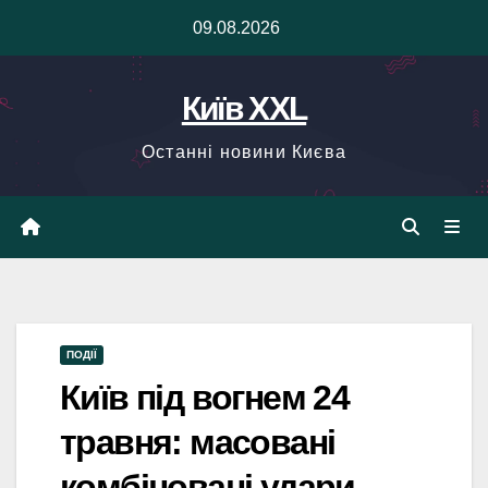
Skip
09.08.2026
to
content
Київ XXL
Останні новини Києва
ПОДІЇ
Київ під вогнем 24
травня: масовані
комбіновані удари