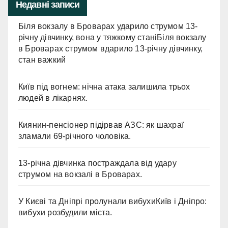
Недавні записи
Біля вокзалу в Броварах ударило струмом 13-
річну дівчинку, вона у тяжкому станіБіля вокзалу
в Броварах струмом вдарило 13-річну дівчинку,
стан важкий
Київ під вогнем: нічна атака залишила трьох
людей в лікарнях.
Киянин-пенсіонер підірвав АЗС: як шахраї
зламали 69-річного чоловіка.
13-річна дівчинка постраждала від удару
струмом на вокзалі в Броварах.
У Києві та Дніпрі пролунали вибухиКиїв і Дніпро:
вибухи розбудили міста.