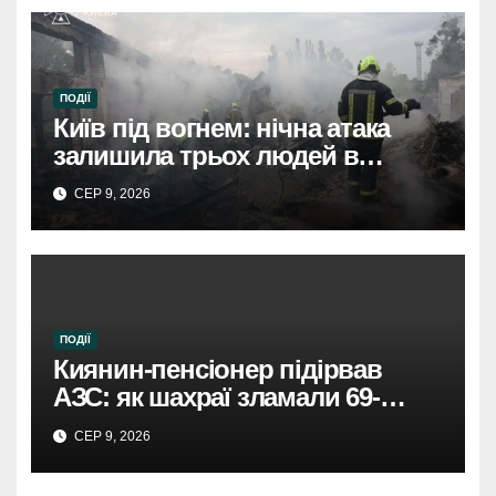
ПОДІЇ
Київ під вогнем: нічна атака
залишила трьох людей в
лікарнях.
СЕР 9, 2026
ПОДІЇ
Киянин-пенсіонер підірвав
АЗС: як шахраї зламали 69-
річного чоловіка.
СЕР 9, 2026