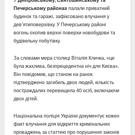
У
Дніпровському, Святошинському та
Печерському районах
палали приватний
будинок та гаражі, зафіксовано влучання у
дев’ятиповерхівку. У Печерському районі
вогонь охопив верхні поверхи новобудови та
будівельну побутівку.
За словами мера столиці Віталія Кличка, «це
була жахлива, безпрецедентна ніч для Києва».
Він повідомив, що станом на ранок
підтверджено загибель двох людей, кількість
постраждалих перевищила 40 осіб, включаючи
двох дітей.
Національна поліція України документує кожен
факт влучання для відкриття кримінальних
проваджень за статтею про порушення законів