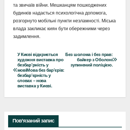
та звичаїв війни. Мешканцям пошкоджених
будинків надається психологічна допомога,
розгорнуто мобільні пункти незламності. Міська
влада закликає киян бути обережними через
задимлення.
У Києві відкриється
Без шолома і без прав:
Навігація
художня виставка про
байкер з Оболоні
безбар’рність у
зупинений поліцією.
записів
мовіМова без бар’єрів:
безбар’єрність у
словах – нова
виставка у Києві.
Пов’язаний запис