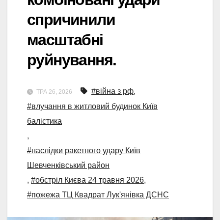
спричинили
масштабні
руйнування.
#війна з рф
,
ТРА 26, 2026
#влучання в житловий будинок Київ
балістика
,
#наслідки ракетного удару Київ
Шевченківський район
,
#обстріл Києва 24 травня 2026
,
#пожежа ТЦ Квадрат Лук'янівка ДСНС