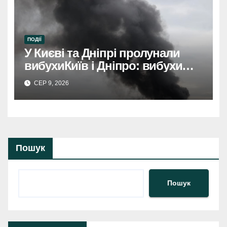
ПОДІЇ
У Києві та Дніпрі пролунали
вибухиКиїв і Дніпро: вибухи
розбудили міста.
СЕР 9, 2026
Пошук
Пошук