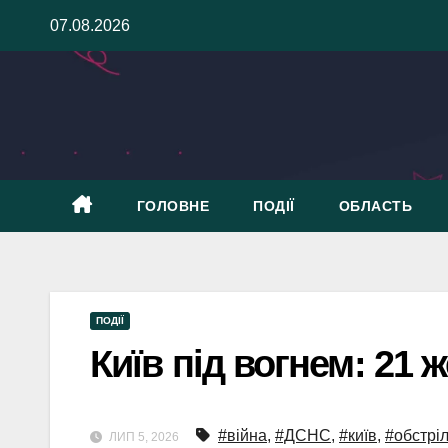
Skip
07.08.2026
to
content
ГОЛОВНЕ
ПОДІЇ
ОБЛАСТЬ
ПОДІЇ
Київ під вогнем: 21 ж
#війна
,
#ДСНС
,
#київ
,
#обстрі
ЛИП 5, 2026