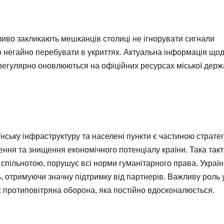
иво закликають мешканців столиці не ігнорувати сигнали
но негайно перебувати в укриттях. Актуальна інформація що
егулярно оновлюються на офіційних ресурсах міської держ
аїнську інфраструктуру та населені пункти є частиною стратег
ення та знищення економічного потенціалу країни. Така такт
ільнотою, порушує всі норми гуманітарного права. Україна
ь, отримуючи значну підтримку від партнерів. Важливу роль 
ає протиповітряна оборона, яка постійно вдосконалюється.