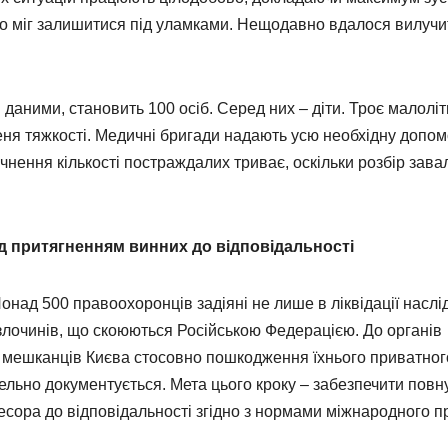
хто міг залишитися під уламками. Нещодавно вдалося вилучи
даними, становить 100 осіб. Серед них – діти. Троє малоліт
еня тяжкості. Медичні бригади надають усю необхідну допом
нення кількості постраждалих триває, оскільки розбір зава
ад притягненням винних до відповідальності
онад 500 правоохоронців задіяні не лише в ліквідації наслід
их злочинів, що скоюються Російською Федерацією. До органів
д мешканців Києва стосовно пошкодження їхнього приватног
льно документується. Мета цього кроку – забезпечити повн
сора до відповідальності згідно з нормами міжнародного п