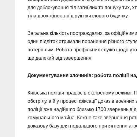
для деблокування тіл загиблих та пошуку тих, 
тіла двох жінок з-під руїн житлового будинку.
Загальна кількість постраждалих, за офіційними 
один підліток отримали поранення різного ступ
потерпілим. Робота профільних служб щодо уточ
ще далекий від завершення.
Документування злочинів: робота поліції н
Київська поліція працює в екстреному режимі. П
обстрілу, а й у процесі фіксації доказів воєнн
поліції вже надійшло близько 1700 звернень ві
комунального майна. Кожне таке звернення рете
доказову базу для подальшого притягнення агре