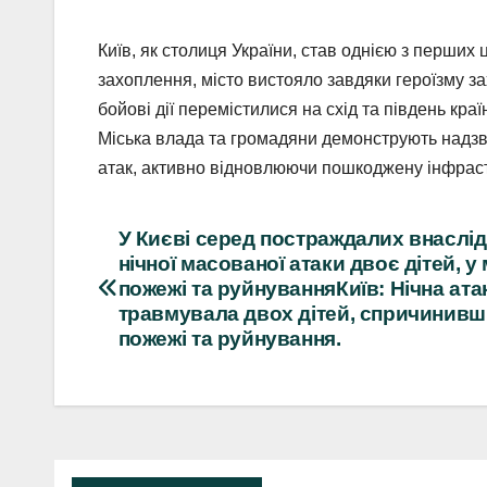
Київ, як столиця України, став однією з перших
захоплення, місто вистояло завдяки героїзму за
бойові дії перемістилися на схід та південь кра
Міська влада та громадяни демонструють надзви
атак, активно відновлюючи пошкоджену інфраст
Навігація
У Києві серед постраждалих внаслі
нічної масованої атаки двоє дітей, у 
записів
пожежі та руйнуванняКиїв: Нічна ата
травмувала двох дітей, спричинив
пожежі та руйнування.