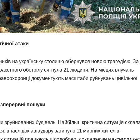
гічної атаки
иків на українську столицю обернувся новою трагедією. За
 ракетного обстрілу сягнула 21 людини. На місцях влучань
правоохоронці документують масштаби руйнувань цивільної
безперервні пошуки
и зруйнованих будівель. Найбільш критична ситуація склал
я, внаслідок авіаудару загинуло 11 мирних жителів.
их ситуацій працюють цілодобово, докладаючи максимум зу