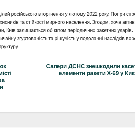
 цілей російського вторгнення у лютому 2022 року. Попри сп
хисників та стійкості мирного населення. Згодом, хоча актив
їни, Київ залишається об’єктом періодичних ракетних ударів.
чайну згуртованість та рішучість у подоланні наслідків во
руктуру.
док
Сапери ДСНС знешкодили касет
місті
елементи ракети Х-69 у Киє
ка
ши