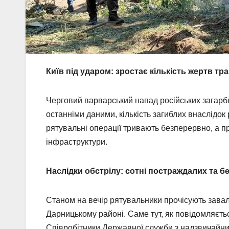
Київ під ударом: зростає кількість жертв тра
Черговий варварський напад російських загарбн
останніми даними, кількість загиблих внаслідок
рятувальні операції тривають безперервно, а 
інфраструктури.
Наслідки обстрілу: сотні постраждалих та 
Станом на вечір рятувальники прочісують завал
Дарницькому районі. Саме тут, як повідомляєтьс
Співробітники Державної служби з надзвичайн