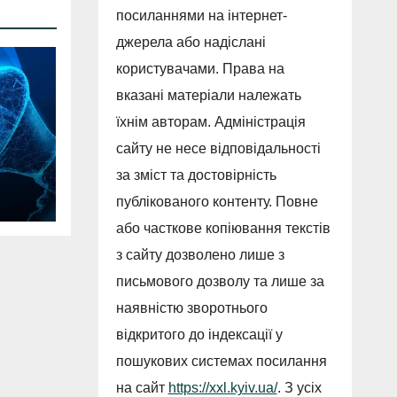
посиланнями на інтернет-
джерела або надіслані
користувачами. Права на
вказані матеріали належать
їхнім авторам. Адміністрація
сайту не несе відповідальності
за зміст та достовірність
у
публікованого контенту. Повне
або часткове копіювання текстів
на
з сайту дозволено лише з
а
письмового дозволу та лише за
наявністю зворотнього
.
відкритого до індексації у
пошукових системах посилання
на сайт
https://xxl.kyiv.ua/
. З усіх