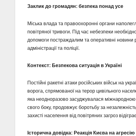
Заклик до громадян: безпека понад усе
Міська влада та правоохоронні органи наполегл
повітряної тривоги. Під час небезпеки необхід
допомоги постраждалим та оперативні новини р
адміністрації та поліції.
Контекст: Безпекова ситуація в Україні
Постійні ракетні атаки російських військ на укр
ворога, спрямованої на терор цивільного насел
яка неодноразово засуджувалася міжнародною сп
свого боку, продовжує боротьбу за незалежніст
захисті населення від повітряних загроз відігр
Історична довідка: Реакція Києва на агресію