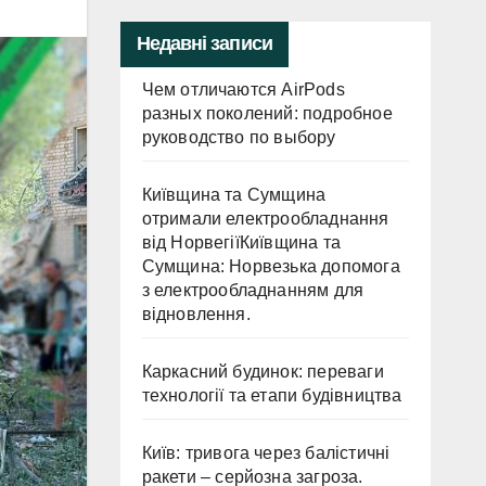
Недавні записи
Чем отличаются AirPods
разных поколений: подробное
руководство по выбору
Київщина та Сумщина
отримали електрообладнання
від НорвегіїКиївщина та
Сумщина: Норвезька допомога
з електрообладнанням для
відновлення.
Каркасний будинок: переваги
технології та етапи будівництва
Київ: тривога через балістичні
ракети – серйозна загроза.