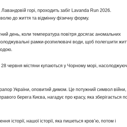
а Лавандовій горі, проходить забіг Lavanda Run 2026.
олю до життя та відмінну фізичну форму.
отний день, коли температура повітря досягає аномальних
холоджувальні рамки-розпилювачі води, щоб полегшити жит
лодою.
 28 червня містяни купаються у Чорному морі, насолоджую
 прапор України, оповитий димом. Це потужний символ війни,
правого берега Києва, нагадує про красу, яка зберігається п
ня історії, нашої історії, яка пишеться кров’ю, потом і