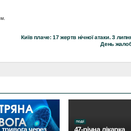
ям.
Київ плаче: 17 жертв нічної атаки. 3 липн
День жалоб
ПОДІЇ
: тривога через
47-річна лікарка