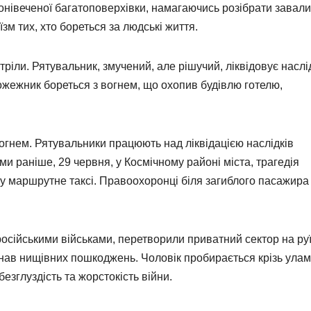
онівеченої багатоповерхівки, намагаючись розібрати завали
зм тих, хто бореться за людські життя.
ріли. Рятувальник, змучений, але рішучий, ліквідовує наслі
пожежник бореться з вогнем, що охопив будівлю готелю,
вогнем. Рятувальники працюють над ліквідацією наслідків
и раніше, 29 червня, у Космічному районі міста, трагедія
у маршрутне таксі. Правоохоронці біля загиблого пасажира
російськими військами, перетворили приватний сектор на руї
знав нищівних пошкоджень. Чоловік пробирається крізь улам
езглуздість та жорстокість війни.