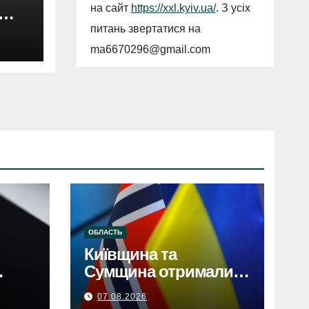
на сайт
https://xxl.kyiv.ua/
. З усіх
ою:
питань звертатися на
ma6670296@gmail.com
ОБЛАСТЬ
Київщина та
Сумщина отримали
електрообладнання
07.08.2026
від НорвегіїКиївщина