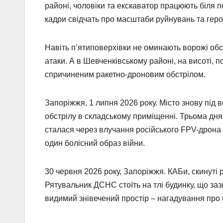
районі, чоловіки та екскаватор працюють біля п
кадри свідчать про масштаби руйнувань та герої
Навіть п’ятиповерхівки не оминають ворожі обст
атаки. А в Шевченківському районі, на висоті, 
спричиненим ракетно-дроновим обстрілом.
Запоріжжя, 1 липня 2026 року. Місто знову під 
обстрілу в складському приміщенні. Трьома дням
сталася через влучання російського FPV-дрона 
один болісний образ війни.
30 червня 2026 року, Запоріжжя. КАБи, скинуті 
Рятувальник ДСНС стоїть на тлі будинку, що за
видимий знівечений простір – нагадування про б