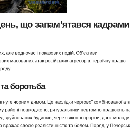
день, що запам’ятався кадрами
х, але водночас і показових подій. Об’єктиви
вих масованих атак російських агресорів, героїчну працю
роду.
 та боротьба
ягнуте чорним димом. Це наслідки чергової комбінованої ата
ому районі пошкоджено, рятувальники невтомно працюють н
ед зруйнованих будинків, через віконні прорізи, двоє молоди
о вражає своєю реалістичністю та болем. Поряд, у Печерсь