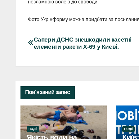
незламною волею до свободи.
Фото Укрінформу можна придбати за посиланн
Навігація
Сапери ДСНС знешкодили касетні
елементи ракети Х-69 у Києві.
записів
Пов’язаний запис
ПОДІЇ
ПОДІЇ
Якість води на
Київ