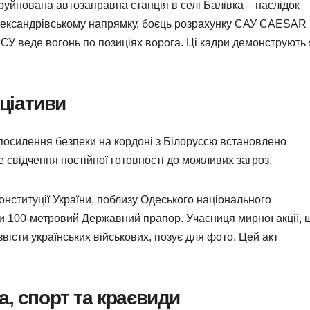
руйнована автозаправна станція в селі Балівка – наслідок
 Олександрівському напрямку, боєць розрахунку САУ CAESAR 
СУ веде вогонь по позиціях ворога. Ці кадри демонструють 
іціативи
я посилення безпеки на кордоні з Білоруссю встановлено
е свідчення постійної готовності до можливих загроз.
онституції України, поблизу Одеського національного
ли 100-метровий Державний прапор. Учасниця мирної акції, 
вісти українських військових, позує для фото. Цей акт
, спорт та краєвиди