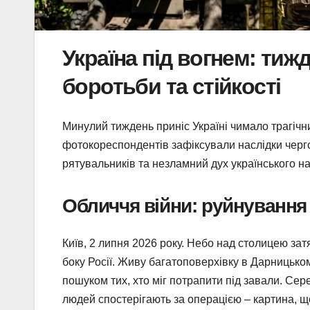
Україна під вогнем: тиж
боротьби та стійкості
Минулий тиждень приніс Україні чимало трагічни
фотокореспондентів зафіксували наслідки черго
рятувальників та незламний дух українського на
Обличчя війни: руйнування
Київ, 2 липня 2026 року. Небо над столицею зат
боку Росії. Живу багатоповерхівку в Дарницьк
пошуком тих, хто міг потрапити під завали. Сер
людей спостерігають за операцією – картина, щ