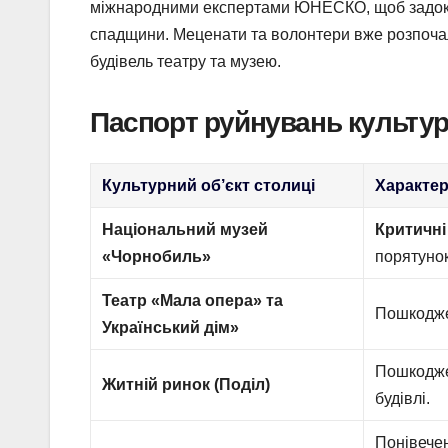
міжнародними експертами ЮНЕСКО, щоб задокуме
спадщини. Меценати та волонтери вже розпочал
будівель театру та музею.
Паспорт руйнувань культурн
Культурний об’єкт столиці
Характер
Національний музей
Критичні
«Чорнобиль»
порятунок
Театр «Мала опера» та
Пошкодже
Український дім»
Пошкоджен
Житній ринок (Поділ)
будівлі.
Понівечен