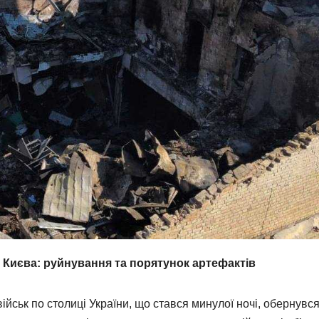
і Києва: руйнування та порятунок артефактів
йськ по столиці України, що стався минулої ночі, обернувс