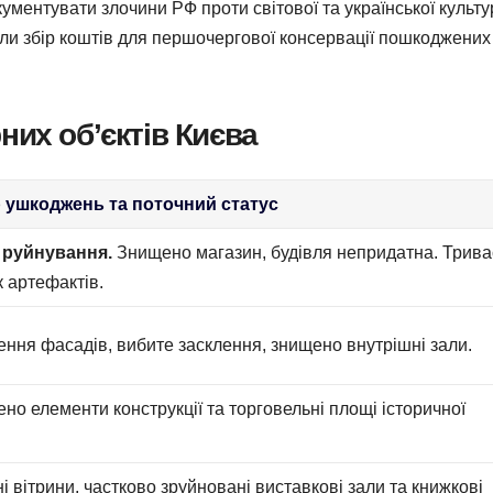
нтувати злочини РФ проти світової та української культу
и збір коштів для першочергової консервації пошкоджених
их об’єктів Києва
 ушкоджень та поточний статус
 руйнування.
Знищено магазин, будівля непридатна. Трива
 артефактів.
ння фасадів, вибите засклення, знищено внутрішні зали.
о елементи конструкції та торговельні площі історичної
і вітрини, частково зруйновані виставкові зали та книжкові