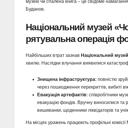
музею чи спалена книга – це свідоме намагання с
Буданов.
Національний музей «Ч
рятувальна операція ф
Найбільших втрат зазнав
Національний музе
хвилю. Наслідки влучання виявилися катастро
Знищена інфраструктура:
повністю зруй
через пошкодження перекриттів, вибиті ві
Евакуація артефактів:
співробітники муз
евакуацію фондів. Вручну виносилися та р
вишиванки, щоденники ліквідаторів та унік
На місцях уражень працюють профільні комісії М