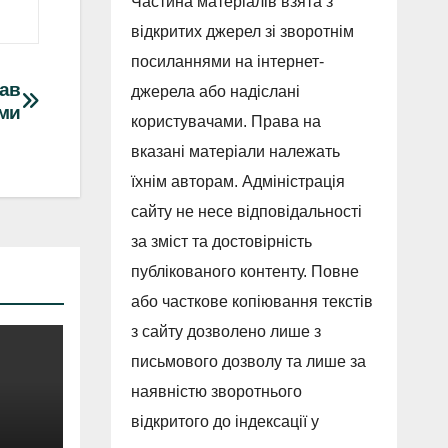
Частина матеріалів взята з
відкритих джерел зі зворотнім
посиланнями на інтернет-
хав
джерела або надіслані
ами
користувачами. Права на
вказані матеріали належать
їхнім авторам. Адміністрація
сайту не несе відповідальності
за зміст та достовірність
публікованого контенту. Повне
або часткове копіювання текстів
з сайту дозволено лише з
письмового дозволу та лише за
наявністю зворотнього
відкритого до індексації у