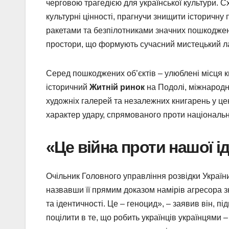
черговою трагедією для української культури. С
культурні цінності, прагнучи знищити історичну 
ракетами та безпілотниками значних пошкоджень 
простори, що формують сучасний мистецький л
Серед пошкоджених об’єктів – улюблені місця к
історичний
Житній ринок
на Подолі, міжнародн
художніх галерей та незалежних книгарень у ц
характер удару, спрямованого проти національ
«Це війна проти нашої і
Очільник Головного управління розвідки Украї
назвавши її прямим доказом намірів агресора зн
та ідентичності. Це – геноцид», – заявив він, п
поцілити в те, що робить українців українцями –