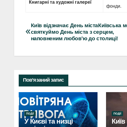
Книгарні та художні галереї
фонди.
Навігація
Київ відзначає День містаКиївська м
святкуймо День міста з серцем,
записів
наповненим любов’ю до столиці!
Пов’язаний запис
ПОДІЇ
ПОДІЇ
У Києві та низці
Київ 