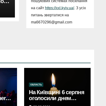
ного
пошукових системах посилання
ду
на сайт
https://xxl.kyiv.ua/
. З усіх
питань звертатися на
ma6670296@gmail.com
ОБЛАСТЬ
На Київщині 6 серпня
erce
оголосили днем
єві,
жалобиКиївщина в