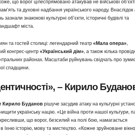
хоже, що ворог цілеспрямовано атакував не військові об’єкт
пам’ять та духовні надбання українського народу. Внаслідок
зазнали знакокові культурні об’єкти, історичні будівлі та
андшафт міста.
иян та гостей столиці: легендарний театр
«Мала опера»
,
ий конгрес-центр
«Український дім»
, а також кілька провід
ентральних районах. Масштаби руйнувань свідчать про зуми
ної спадщини.
дентичності», – Кирило Будано
ни
Кирило Буданов
рішуче засудив атаку на культурні устан
ищити українську націю. «Це війна проти нашої культури, п
ідкресливши, що ворог, безсилий на полі бою, намагається
 в їхню історію, мову та мистецтво. «Кожне зруйноване вікн