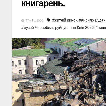
книгарень.
#житній ринок
,
#Кирило Будано
ТРА 31, 2026
#музей Чорнобиль руйнування Київ 2026
,
#пошк