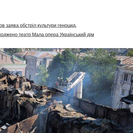
в заява обстріл культури геноцид
,
оджено театр Мала опера Український дім