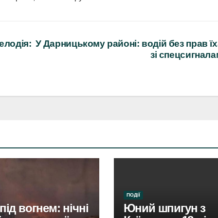
елодія:
У Дарницькому районі: водій без прав ї
зі спецсигнал
ПОДІЇ
під вогнем: нічні
Юний шпигун з