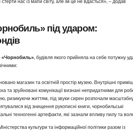
терти нас із мапи світу, але їм це не вдасться», – додав
орнобиль» під ударом:
ондів
й «Чорнобиль»
, будівля якого прийняла на себе потужну уд
фічними:
новано магазин та освітній простір музею. Внутрішні примі
кна та зруйновані комунікації визнані непридатними для роб
ею, ризикуючи життям, під звуки сирен розпочали масштабн
ятувалися від знищення рукописні книги, чорнобильські
альні техногенні артефакти, які зазнали впливу пилу та вол
іністерства культури та інформаційної політики разом із