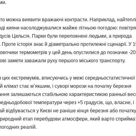
ми.
, то можна виявити вражаючі контрасти. Наприклад, найтеп
Тоді кияни насолоджувалися майже літньою погодою: повітря
адусів Цельсія. Парки були переповнені людьми, а природа
Проте історія знає й діаметрально протилежні сценарії. У 
товпчики термометрів у цей день опустилися до позначки -20
ігові замети заважали руху першого міського транспорту.
 цих екстремумів, вписуючись у межі середньостатистичної
й клімат стає м’якшим, і суворі морози на початку березня
ання залишаються стабільною характеристикою ранньої вес
едньодобової температури через +5 градусів, що, власне, і
ай відбувається у Києві не раніше кінця березня або початк
 природний етап перебудови атмосфери, який варто сприйма
погодних реалій.