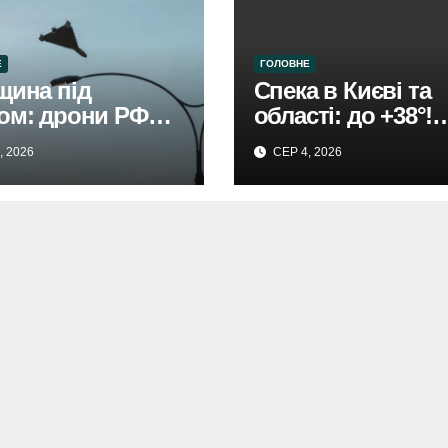
Е
ГОЛОВНЕ
щина під
Спека в Києві та
ом: дрони РФ
області: до +38°!
чинили
Прогноз
, 2026
СЕР 4, 2026
ування,
Укргідрометеоце
мовано жінку.
.