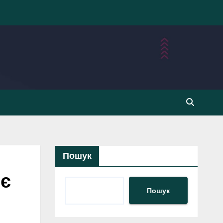
Пошук
яє
Пошук