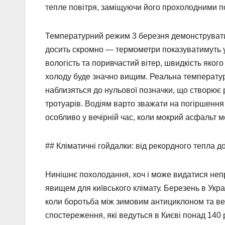
тепле повітря, заміщуючи його прохолодними по
Температурний режим 3 березня демонструватим
досить скромно — термометри показуватимуть у 
вологість та поривчастий вітер, швидкість якого
холоду буде значно вищим. Реальна температура 
наблизяться до нульової позначки, що створює 
тротуарів. Водіям варто зважати на погіршення 
особливо у вечірній час, коли мокрий асфальт 
## Кліматичні гойдалки: від рекордного тепла д
Нинішнє похолодання, хоч і може видатися неп
явищем для київського клімату. Березень в Укр
коли боротьба між зимовим антициклоном та ве
спостереження, які ведуться в Києві понад 140 