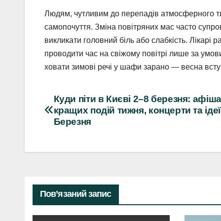
Людям, чутливим до перепадів атмосферного ти
самопочуття. Зміна повітряних мас часто супр
викликати головний біль або слабкість. Лікарі р
проводити час на свіжому повітрі лише за умови
ховати зимові речі у шафи зарано — весна всту
Навігація
Куди піти в Києві 2–8 березня: афіш
кращих подій тижня, концерти та ідеї
записів
Березня
Пов’язаний запис