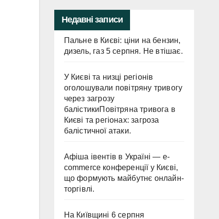
Недавні записи
Пальне в Києві: ціни на бензин,
дизель, газ 5 серпня. Не втішає.
У Києві та низці регіонів
оголошували повітряну тривогу
через загрозу
балістикиПовітряна тривога в
Києві та регіонах: загроза
балістичної атаки.
Афіша івентів в Україні — e-
commerce конференції у Києві,
що формують майбутнє онлайн-
торгівлі.
На Київщині 6 серпня