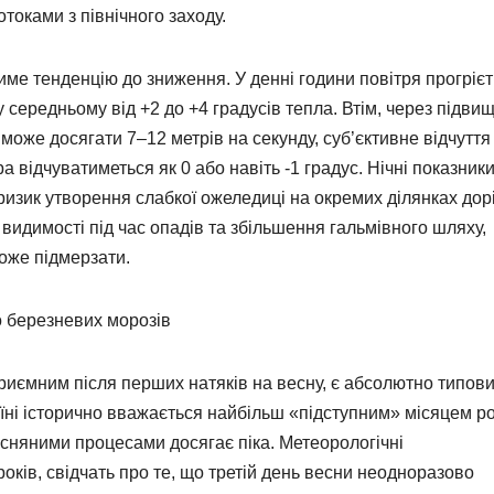
токами з північного заходу.
е тенденцію до зниження. У денні години повітря прогрієт
середньому від +2 до +4 градусів тепла. Втім, через підви
 може досягати 7–12 метрів на секунду, суб’єктивне відчуття
відчуватиметься як 0 або навіть -1 градус. Нічні показник
ризик утворення слабкої ожеледиці на окремих ділянках дорі
видимості під час опадів та збільшення гальмівного шляху,
може підмерзати.
о березневих морозів
риємним після перших натяків на весну, є абсолютно типов
аїні історично вважається найбільш «підступним» місяцем ро
сняними процесами досягає піка. Метеорологічні
років, свідчать про те, що третій день весни неодноразово