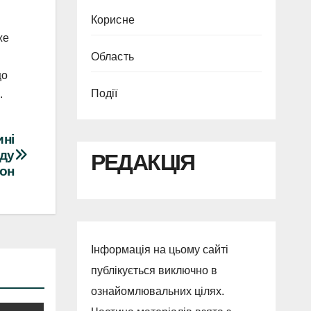
Корисне
же
Область
що
Події
.
ині
зду
РЕДАКЦІЯ
дон
Інформація на цьому сайті
публікується виключно в
ознайомлювальних цілях.