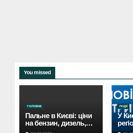
You missed
ГОЛОВНЕ
ПОДІЇ
Пальне в Києві: ціни
У Ки
на бензин, дизель,
регі
газ 5 серпня. Не
пові