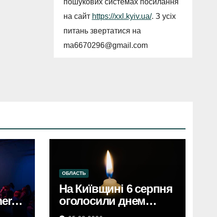
пошукових системах посилання
на сайт
https://xxl.kyiv.ua/
. З усіх
питань звертатися на
ma6670296@gmail.com
ОБЛАСТЬ
На Київщині 6 серпня
erce
оголосили днем
єві,
жалобиКиївщина в