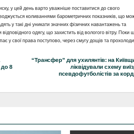
ску, у цей день варто уважніше поставитися до свого
оводжується коливаннями барометричних показників, що мо
адять у такі дні уникати значних фізичних навантажень та
 відповідного одягу, що захистить від вологого вітру. Поки 
пає у свої права поступово, через смугу дощів та прохолоди
а
“Трансфер” для ухилянтів: на Київщ
 до 8
ліквідували схему виї
псевдофутболістів за кор