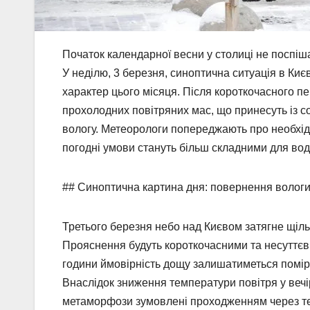
Початок календарної весни у столиці не поспі
У неділю, 3 березня, синоптична ситуація в Киє
характер цього місяця. Після короткочасного пе
прохолодних повітряних мас, що принесуть із 
вологу. Метеорологи попереджають про необхідн
погодні умови стануть більш складними для воді
## Синоптична картина дня: повернення вологи
Третього березня небо над Києвом затягне щіль
Прояснення будуть короткочасними та несуттєв
години ймовірність дощу залишатиметься помірно
Внаслідок зниження температури повітря у вечір
метаморфози зумовлені проходженням через те