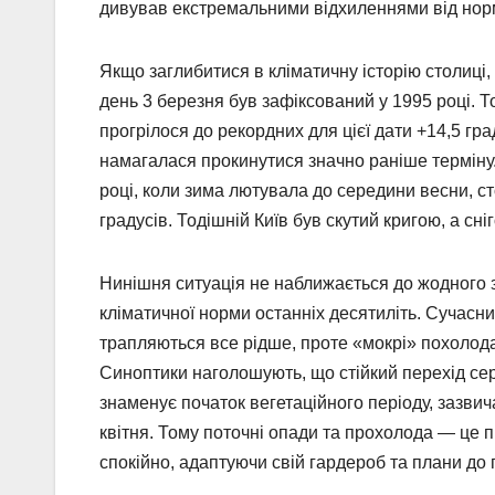
дивував екстремальними відхиленнями від нор
Якщо заглибитися в кліматичну історію столиці
день 3 березня був зафіксований у 1995 році. 
прогрілося до рекордних для цієї дати +14,5 гр
намагалася прокинутися значно раніше терміну. 
році, коли зима лютувала до середини весни, с
градусів. Тодішній Київ був скутий кригою, а сн
Нинішня ситуація не наближається до жодного з
кліматичної норми останніх десятиліть. Сучасни
трапляються все рідше, проте «мокрі» похолод
Синоптики наголошують, що стійкий перехід сер
знаменує початок вегетаційного періоду, зазвич
квітня. Тому поточні опади та прохолода — це
спокійно, адаптуючи свій гардероб та плани до 