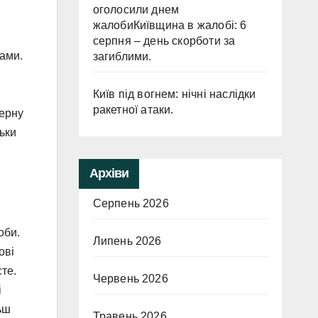
оголосили днем
жалобиКиївщина в жалобі: 6
серпня – день скорботи за
ами.
загиблими.
Київ під вогнем: нічні наслідки
ракетної атаки.
ферну
ьки
Архіви
Серпень 2026
оби.
Липень 2026
ові
те.
Червень 2026
і
ьш
Травень 2026