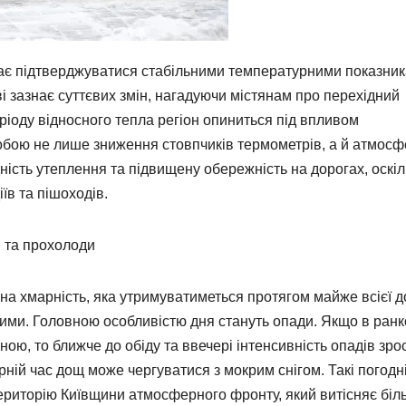
шає підтверджуватися стабільними температурними показник
ві зазнає суттєвих змін, нагадуючи містянам про перехідний
ріоду відносного тепла регіон опиниться під впливом
собою не лише зниження стовпчиків термометрів, а й атмос
ість утеплення та підвищену обережність на дорогах, оскіл
їв та пішоходів.
 та прохолоди
на хмарність, яка утримуватиметься протягом майже всієї д
ими. Головною особливістю дня стануть опади. Якщо в ранк
ю, то ближче до обіду та ввечері інтенсивність опадів зрос
ній час дощ може чергуватися з мокрим снігом. Такі погодн
риторію Київщини атмосферного фронту, який витісняє біл