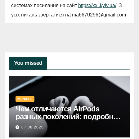
системах посилання на сайт
https://xxl.kyiv.ua/
. З
усіх питань звертатися на
ma6670296@gmail.com
You missed
КОРИСНЕ
Чем отличаются AirPods
разных поколений: подробное
руководство по выбору
07.08.2026