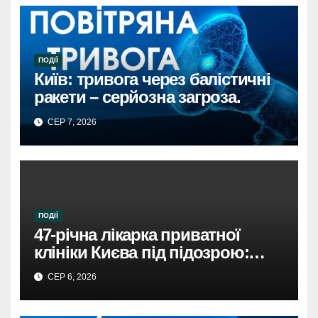
ПОДІЇ
Київ: тривога через балістичні
ракети – серйозна загроза.
СЕР 7, 2026
ПОДІЇ
47-річна лікарка приватної
клініки Києва під підозрою:
недбалість поставила під
СЕР 6, 2026
загрозу життя пацієнта