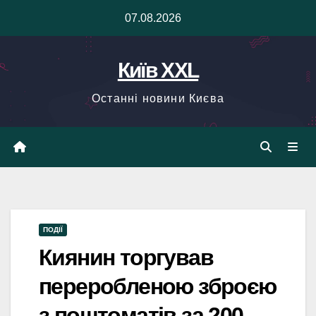
Skip
07.08.2026
to
content
Київ XXL
Останні новини Києва
ПОДІЇ
Киянин торгував
переробленою зброєю
з поштоматів за 200