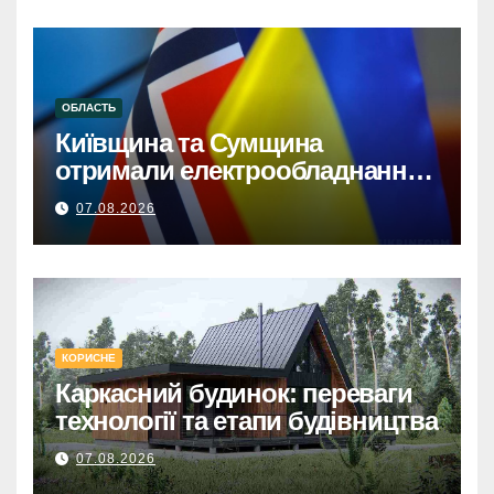
ОБЛАСТЬ
Київщина та Сумщина
отримали електрообладнання
від НорвегіїКиївщина та
07.08.2026
Сумщина: Норвезька допомога
з електрообладнанням для
відновлення.
КОРИСНЕ
Каркасний будинок: переваги
технології та етапи будівництва
07.08.2026