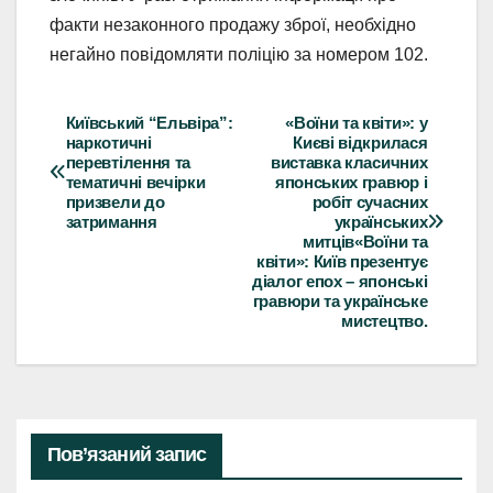
факти незаконного продажу зброї, необхідно
негайно повідомляти поліцію за номером 102.
Київський “Ельвіра”:
«Воїни та квіти»: у
Навігація
наркотичні
Києві відкрилася
перевтілення та
виставка класичних
записів
тематичні вечірки
японських гравюр і
призвели до
робіт сучасних
затримання
українських
митців«Воїни та
квіти»: Київ презентує
діалог епох – японські
гравюри та українське
мистецтво.
Пов’язаний запис