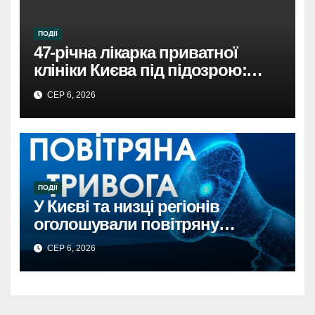
ПОДІЇ
47-річна лікарка приватної
клініки Києва під підозрою:
недбалість поставила під
СЕР 6, 2026
загрозу життя пацієнта
ПОДІЇ
У Києві та низці регіонів
оголошували повітряну
тривогу через загрозу
СЕР 6, 2026
балістикиПовітряна тривога в
Києві та регіонах: загроза
балістичної атаки.