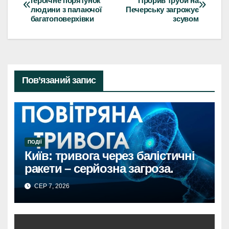
героїчне порятунок
Прорив труби на
людини з палаючої
Печерську загрожує
записів
багатоповерхівки
зсувом
Пов’язаний запис
ПОДІЇ
Київ: тривога через балістичні
ракети – серйозна загроза.
СЕР 7, 2026