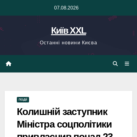
Skip
07.08.2026
to
content
Київ XXL
Останні новини Києва
ПОДІЇ
Колишній заступник
Міністра соцполітики
привласнив понад 23