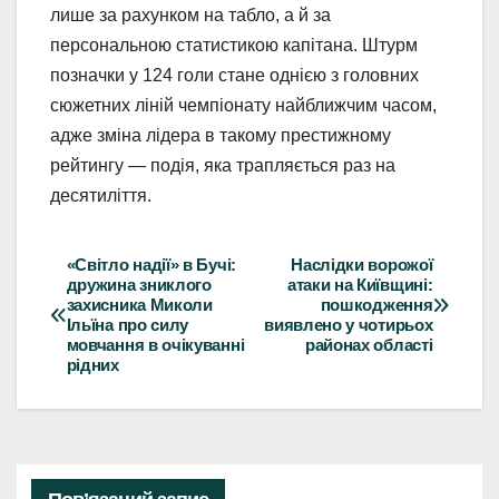
лише за рахунком на табло, а й за
персональною статистикою капітана. Штурм
позначки у 124 голи стане однією з головних
сюжетних ліній чемпіонату найближчим часом,
адже зміна лідера в такому престижному
рейтингу — подія, яка трапляється раз на
десятиліття.
«Світло надії» в Бучі:
Наслідки ворожої
Навігація
дружина зниклого
атаки на Київщині:
захисника Миколи
пошкодження
записів
Ільїна про силу
виявлено у чотирьох
мовчання в очікуванні
районах області
рідних