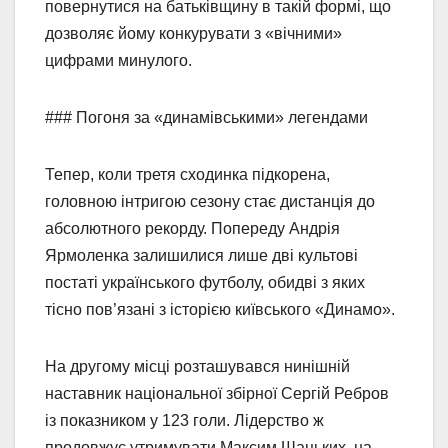
повернутися на батьківщину в такій формі, що
дозволяє йому конкурувати з «вічними»
цифрами минулого.
### Погоня за «динамівськими» легендами
Тепер, коли третя сходинка підкорена,
головною інтригою сезону стає дистанція до
абсолютного рекорду. Попереду Андрія
Ярмоленка залишилися лише дві культові
постаті українського футболу, обидві з яких
тісно пов’язані з історією київського «Динамо».
На другому місці розташувався нинішній
наставник національної збірної Сергій Ребров
із показником у 123 голи. Лідерство ж
продовжує утримувати Максим Шацьких, на