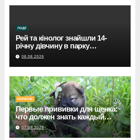
ПОДІЇ
Рей та кінолог знайшли 14-
річну дівчину в парку
Святошинського району.
08.08.2026
КОРИСНЕ
Первые прививки для щенка:
что должен знать каждый
хозяин
07.08.2026