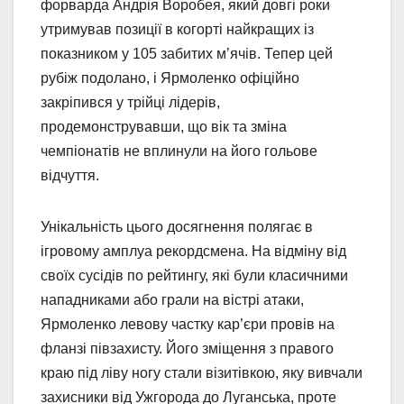
форварда Андрія Воробея, який довгі роки
утримував позиції в когорті найкращих із
показником у 105 забитих м’ячів. Тепер цей
рубіж подолано, і Ярмоленко офіційно
закріпився у трійці лідерів,
продемонструвавши, що вік та зміна
чемпіонатів не вплинули на його гольове
відчуття.
Унікальність цього досягнення полягає в
ігровому амплуа рекордсмена. На відміну від
своїх сусідів по рейтингу, які були класичними
нападниками або грали на вістрі атаки,
Ярмоленко левову частку кар’єри провів на
фланзі півзахисту. Його зміщення з правого
краю під ліву ногу стали візитівкою, яку вивчали
захисники від Ужгорода до Луганська, проте