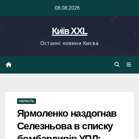
Skip
08.08.2026
to
content
Київ XXL
Останні новини Києва
ОБЛАСТЬ
Ярмоленко наздогнав
Селезньова в списку
бомбардирів УПЛ: