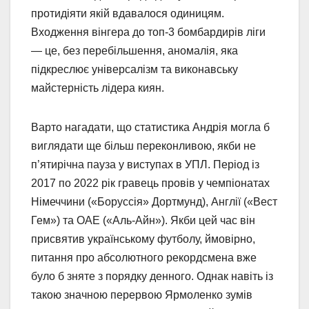
протидіяти якій вдавалося одиницям.
Входження вінгера до топ-3 бомбардирів ліги
— це, без перебільшення, аномалія, яка
підкреслює універсалізм та виконавську
майстерність лідера киян.
Варто нагадати, що статистика Андрія могла б
виглядати ще більш переконливою, якби не
п’ятирічна пауза у виступах в УПЛ. Період із
2017 по 2022 рік гравець провів у чемпіонатах
Німеччини («Боруссія» Дортмунд), Англії («Вест
Гем») та ОАЕ («Аль-Айн»). Якби цей час він
присвятив українському футболу, ймовірно,
питання про абсолютного рекордсмена вже
було б зняте з порядку денного. Однак навіть із
такою значною перервою Ярмоленко зумів