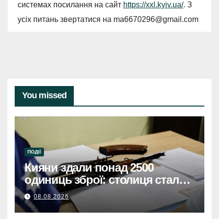
системах посилання на сайт
https://xxl.kyiv.ua/
. З
усіх питань звертатися на
ma6670296@gmail.com
You missed
ПОДІЇ
Кияни здали понад 2500
одиниць зброї: столиця стала
безпечнішою
08.08.2026