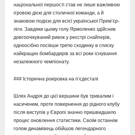
національної першості став не лише важливою
ігровою дією для столичної команди, а й
знаковою подією для всієї української Прем’єр-
ліги. Завдяки цьому голу Ярмоленко здійснив
довгоочікуваний ривок у реєстрі снайперів,
одноосібно посівши третю сходинку в списку
найкращих бомбардирів за всі роки існування
незалежного чемпіонату.
### Історична рокіровка на п’єдесталі
Шлях Андрія до цієї вершини був тривалим і
насиченим, проте повернення до рідного клубу
після виступів у Європі значно пришвидшило
процес оновлення статистики. Своїм останнім
голом динамівець обійшов легендарного