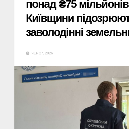
понад ₴75 мільйоні
Київщини підозрюють
заволодінні земельн
ЧЕР 27, 2026