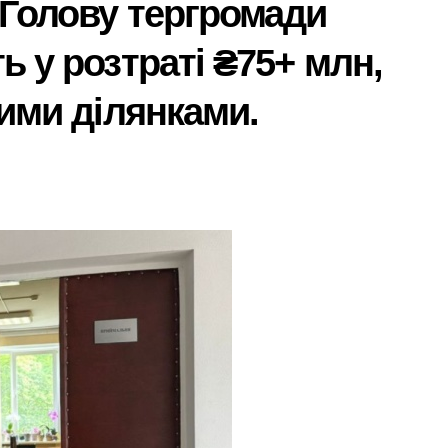
вГолову тергромади
 у розтраті ₴75+ млн,
ими ділянками.