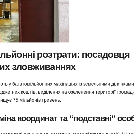
ільйонні розтрати: посадовця
их зловживаннях
ють у багатомільйонних махінаціях із земельними ділянками
бюджетних коштів, виділених на озеленення території громад
вищує 75 мільйонів гривень.
міна координат та “подставні” осо