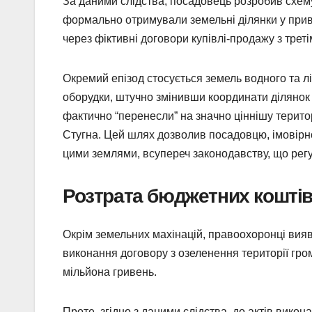
За даними слідства, посадовець розробив схему
формально отримували земельні ділянки у прива
через фіктивні договори купівлі-продажу з трет
Окремий епізод стосується земель водного та л
оборудки, штучно змінивши координати ділянок 
фактично “перенесли” на значно ціннішу територ
Стугна. Цей шлях дозволив посадовцю, імовірн
цими землями, всупереч законодавству, що рег
Розтрата бюджетних коштів
Окрім земельних махінацій, правоохоронці вия
виконання договору з озеленення території гро
мільйона гривень.
Проте, згідно з даними слідства, до актів вико