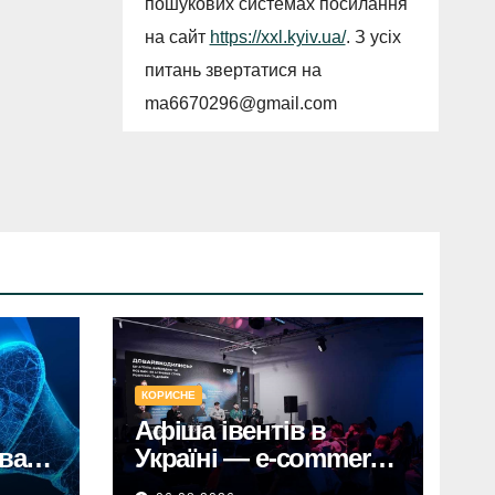
пошукових системах посилання
на сайт
https://xxl.kyiv.ua/
. З усіх
питань звертатися на
ma6670296@gmail.com
КОРИСНЕ
Афіша івентів в
ували
Україні — e-commerce
гу
конференції у Києві,