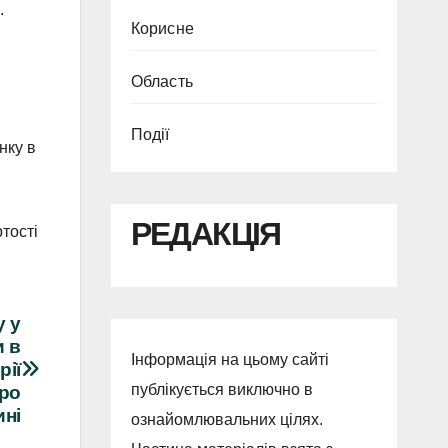
.
Корисне
Область
Події
нку в
РЕДАКЦІЯ
тості
у у
и в
Інформація на цьому сайті
рії
публікується виключно в
про
ині
ознайомлювальних цілях.