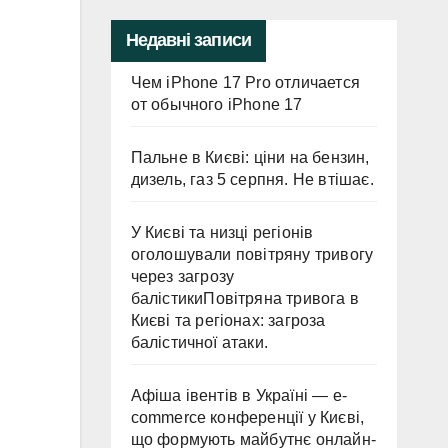
Недавні записи
Чем iPhone 17 Pro отличается
от обычного iPhone 17
Пальне в Києві: ціни на бензин,
дизель, газ 5 серпня. Не втішає.
У Києві та низці регіонів
оголошували повітряну тривогу
через загрозу
балістикиПовітряна тривога в
Києві та регіонах: загроза
балістичної атаки.
Афіша івентів в Україні — e-
commerce конференції у Києві,
що формують майбутнє онлайн-