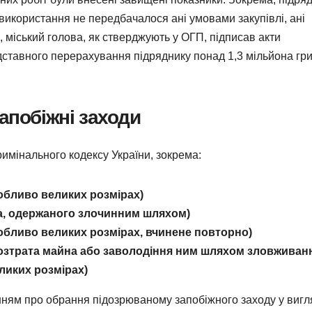
ї використання не передбачалося ані умовами закупівлі, ані
міський голова, як стверджують у ОГП, підписав акти
дставного перерахування підряднику понад 1,3 мільйона гр
апобіжні заходи
римінального кодексу України, зокрема:
особливо великих розмірах)
айна, одержаного злочинним шляхом)
особливо великих розмірах, вчинене повторно)
, розтрата майна або заволодіння ним шляхом зловживан
иких розмірах)
нням про обрання підозрюваному запобіжного заходу у вигл