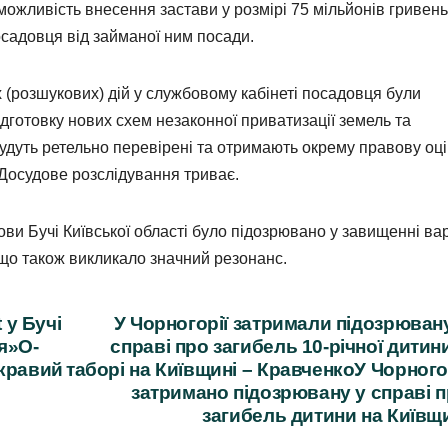
ожливість внесення застави у розмірі 75 мільйонів гривень
садовця від займаної ним посади.
х (розшукових) дій у службовому кабінеті посадовця були
дготовку нових схем незаконної приватизації земель та
будуть ретельно перевірені та отримають окрему правову оці
Досудове розслідування триває.
ви Бучі Київської області було підозрювано у завищенні вар
, що також викликало значний резонанс.
 у Бучі
У Чорногорії затримали підозрюван
я»O-
справі про загибель 10-річної дитин
скравий
таборі на Київщині – КравченкоУ Чорного
затримано підозрювану у справі 
загибель дитини на Київщ