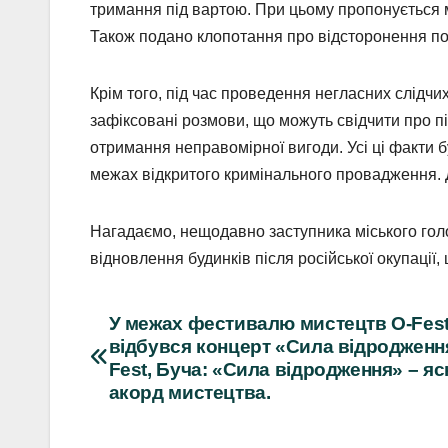
тримання під вартою. При цьому пропонується м
Також подано клопотання про відсторонення по
Крім того, під час проведення негласних слідчи
зафіксовані розмови, що можуть свідчити про пі
отримання неправомірної вигоди. Усі ці факти 
межах відкритого кримінального провадження. 
Нагадаємо, нещодавно заступника міського голо
відновлення будинків після російської окупації
Навігація
У межах фестивалю мистецтв O-Fest
відбувся концерт «Сила відродженн
записів
Fest, Буча: «Сила відродження» – я
акорд мистецтва.