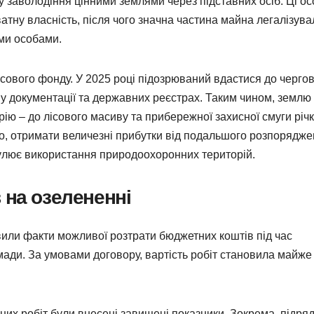
 заволодіння цінними землями через підставних осіб. Ці о
тну власність, після чого значна частина майна легалізув
іми особами.
ісового фонду. У 2025 році підозрюваний вдастися до чергов
у документації та державних реєстрах. Таким чином, землю
ію – до лісового масиву та прибережної захисної смуги річ
о, отримати величезні прибутки від подальшого розпорядж
улює використання природоохоронних територій.
 на озелененні
вили факти можливої розтрати бюджетних коштів під час
мади. За умовами договору, вартість робіт становила майже 
наних робіт були внесені завищені показники. Зокрема, підря