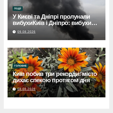
ПОДІЇ
У Києві та Дніпрі пролунали
вибухиКиїв і Дніпро: вибухи
розбудили міста.
09.08.2026
ГОЛОВНЕ
Київ побив три рекорди: місто
дихає спекою протягом дня
08.08.2026