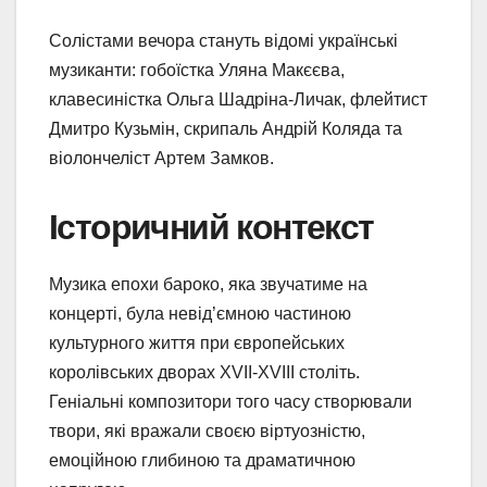
Солістами вечора стануть відомі українські
музиканти: гобоїстка Уляна Макєєва,
клавесиністка Ольга Шадріна-Личак, флейтист
Дмитро Кузьмін, скрипаль Андрій Коляда та
віолончеліст Артем Замков.
Історичний контекст
Музика епохи бароко, яка звучатиме на
концерті, була невід’ємною частиною
культурного життя при європейських
королівських дворах XVII-XVIII століть.
Геніальні композитори того часу створювали
твори, які вражали своєю віртуозністю,
емоційною глибиною та драматичною