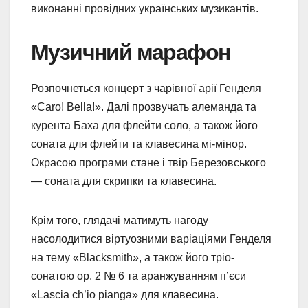
виконанні провідних українських музикантів.
Музичний марафон
Розпочнеться концерт з чарівної арії Генделя
«Caro! Bella!». Далі прозвучать алеманда та
курента Баха для флейти соло, а також його
соната для флейти та клавесина мі-мінор.
Окрасою програми стане і твір Березовського
— соната для скрипки та клавесина.
Крім того, глядачі матимуть нагоду
насолодитися віртуозними варіаціями Генделя
на тему «Blacksmith», а також його тріо-
сонатою ор. 2 № 6 та аранжуванням п’єси
«Lascia ch’io pianga» для клавесина.