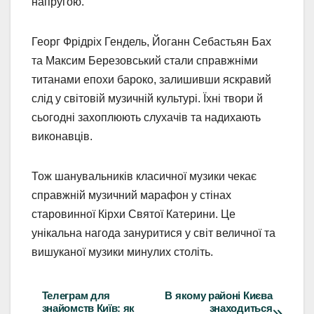
напругою.
Георг Фрідріх Гендель, Йоганн Себастьян Бах
та Максим Березовський стали справжніми
титанами епохи бароко, залишивши яскравий
слід у світовій музичній культурі. Їхні твори й
сьогодні захоплюють слухачів та надихають
виконавців.
Тож шанувальників класичної музики чекає
справжній музичний марафон у стінах
старовинної Кірхи Святої Катерини. Це
унікальна нагода зануритися у світ величної та
вишуканої музики минулих століть.
Телеграм для
В якому районі Києва
Навігація
знайомств Київ: як
знаходиться