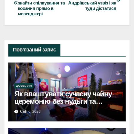
знайти спілкування та
Андріївський узвіз і як
записів
кохання прямо в
туди дістатися
месенджері
Пов’язаний запис
ДОЗВІЛЛЯ
Як влаштувати сучасну чайну
церемонію без нудьги та
архаїки
СЕР 6, 2026