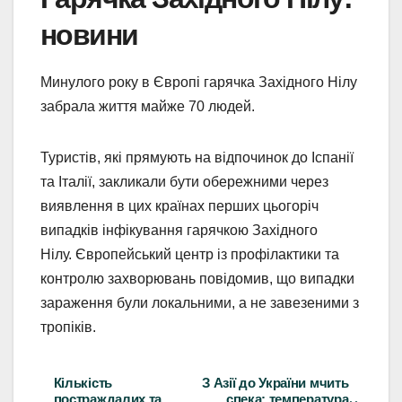
новини
Минулого року в Європі гарячка Західного Нілу
забрала життя майже 70 людей.
Туристів, які прямують на відпочинок до Іспанії
та Італії, закликали бути обережними через
виявлення в цих країнах перших цьогоріч
випадків інфікування гарячкою Західного
Нілу. Європейський центр із профілактики та
контролю захворювань повідомив, що випадки
зараження були локальними, а не завезеними з
тропіків.
Кількість
З Азії до України мчить
Навігація
постраждалих та
спека: температура