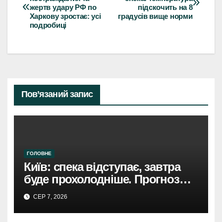
жертв удару РФ по
підскочить на 8
записів
Харкову зростає: усі
градусів вище норми
подробиці
Пов’язаний запис
ГОЛОВНЕ
Київ: спека відступає, завтра
буде прохолодніше. Прогноз
погоди
СЕР 7, 2026