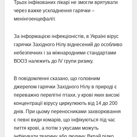
Трьох інфікованих лікарі не змогли врятувати
через важке ускладнення гарячки –
менінгоенцефаліт.
За інформацією інфекціоністів, в Україні вірус
гарячки Західного Нілу віднесений до особливо
небезпечних і за міжнародними стандартами
ВООЗ належить до IV групи ризику.
В повідомленні сказано, що головним
джерелом гарячки Західного Нілу в природі є
переважно перелітні птахи, у крові яких високі
концентрації вірусу циркулюють від 14 до 200
днів. При цьому переносниками захворювання
є певні види комарів, що інфікуються під час
пиття крові, а потім з укусами можуть
інфікувати тварину або людину. Вкрай рідко