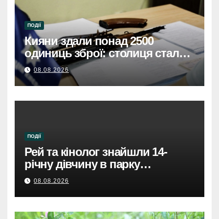
ПОДІЇ
Кияни здали понад 2500
одиниць зброї: столиця стала
безпечнішою
08.08.2026
ПОДІЇ
Рей та кінолог знайшли 14-
річну дівчину в парку
Святошинського району.
08.08.2026