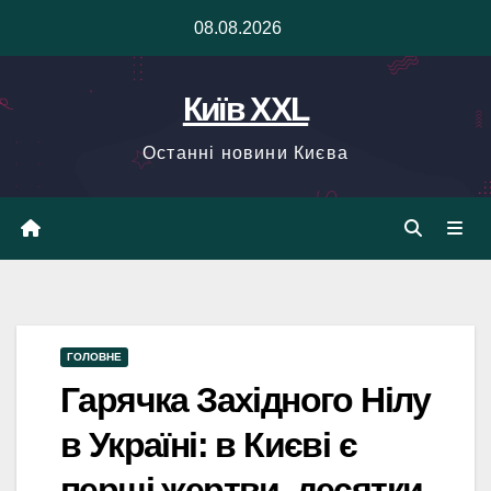
Skip
08.08.2026
to
content
Київ XXL
Останні новини Києва
ГОЛОВНЕ
Гарячка Західного Нілу
в Україні: в Києві є
перші жертви, десятки