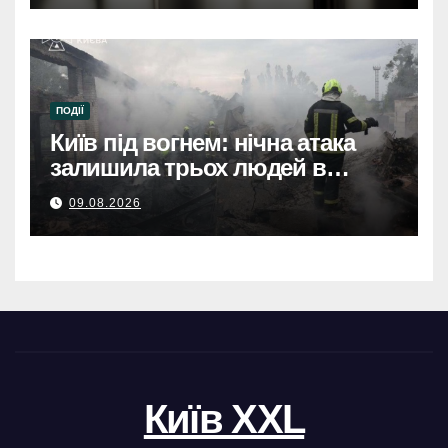
струмом вдарило 13-річну
дівчинку, стан важкий
ПОДІЇ
Київ під вогнем: нічна атака
залишила трьох людей в
лікарнях.
09.08.2026
Київ XXL