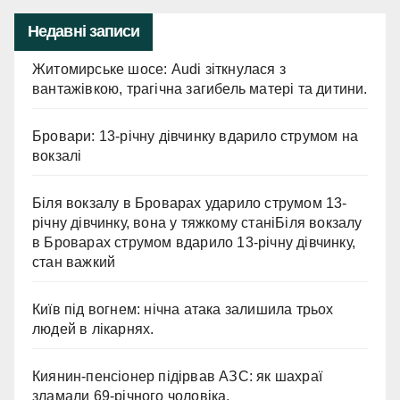
Недавні записи
Житомирське шосе: Audi зіткнулася з
вантажівкою, трагічна загибель матері та дитини.
Бровари: 13-річну дівчинку вдарило струмом на
вокзалі
Біля вокзалу в Броварах ударило струмом 13-
річну дівчинку, вона у тяжкому станіБіля вокзалу
в Броварах струмом вдарило 13-річну дівчинку,
стан важкий
Київ під вогнем: нічна атака залишила трьох
людей в лікарнях.
Киянин-пенсіонер підірвав АЗС: як шахраї
зламали 69-річного чоловіка.