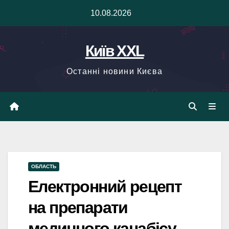
Skip
10.08.2026
to
content
Київ XXL
Останні новини Києва
ОБЛАСТЬ
Електронний рецепт
на препарати
медичного канабісу