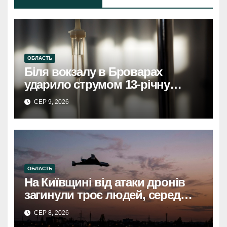
ОБЛАСТЬ
Біля вокзалу в Броварах
ударило струмом 13-річну
дівчинку, вона у тяжкому
СЕР 9, 2026
станіБіля вокзалу в Броварах
струмом вдарило 13-річну
дівчинку, стан важкий
ОБЛАСТЬ
На Київщині від атаки дронів
загинули троє людей, серед
них дитинаНа Київщині
СЕР 8, 2026
загинули троє, серед них