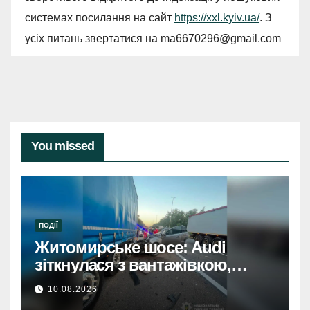
системах посилання на сайт
https://xxl.kyiv.ua/
. З
усіх питань звертатися на
ma6670296@gmail.com
You missed
ПОДІЇ
Житомирське шосе: Audi
зіткнулася з вантажівкою,
трагічна загибель матері та
10.08.2026
дитини.