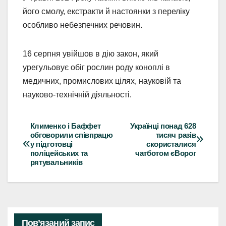
його смолу, екстракти й настоянки з переліку
особливо небезпечних речовин.
16 серпня увійшов в дію закон, який
урегульовує обіг рослин роду коноплі в
медичних, промислових цілях, науковій та
науково-технічній діяльності.
Клименко і Баффет
Українці понад 628
Навігація
обговорили співпрацю
тисяч разів
у підготовці
скористалися
записів
поліцейських та
чатботом єВорог
рятувальників
Пов’язаний запис