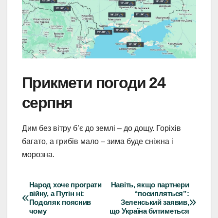
Прикмети погоди 24
серпня
Дим без вітру б’є до землі – до дощу. Горіхів
багато, а грибів мало – зима буде сніжна і
морозна.
Народ хоче програти
Навіть, якщо партнери
Навігація
війну, а Путін ні:
“посипляться”:
Подоляк пояснив
Зеленський заявив,
записів
чому
що Україна битиметься