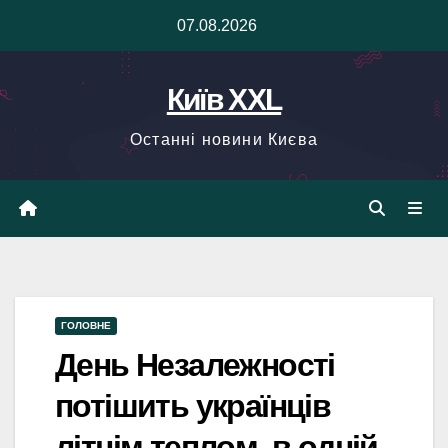
Skip
07.08.2026
to
content
Київ XXL
Останні новини Києва
ГОЛОВНЕ
День Незалежності
потішить українців
літнім теплом, в одній