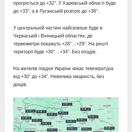
прогріється до +32°. У Харківській області буде
до +33°, а в Луганській розігріє до +36°.
У центральній частині найсвіжіше буде в
Черкаській і Вінницькій областях, де
термометри покажуть +28°…+29°. На решті
території буде +30°…+34°. Без опадів.
На жителів півдня України чекає температура
від +30° до +34°. Невелика хмарність, без
дощів.