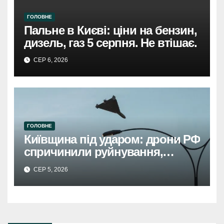
ГОЛОВНЕ
Пальне в Києві: ціни на бензин,
дизель, газ 5 серпня. Не втішає.
СЕР 6, 2026
ГОЛОВНЕ
Київщина під ударом: дрони РФ
спричинили руйнування,
травмовано жінку.
СЕР 5, 2026