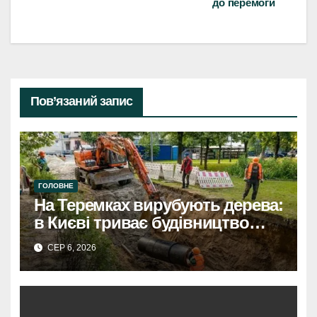
до перемоги
Пов’язаний запис
ГОЛОВНЕ
На Теремках вирубують дерева:
в Києві триває будівництво
теплотраси
СЕР 6, 2026