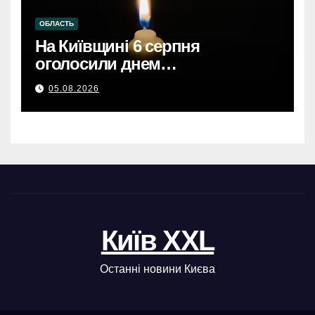
ОБЛАСТЬ
На Київщині 6 серпня
оголосили днем
жалобиКиївщина в жалобі: 6
05.08.2026
серпня – день скорботи за
загиблими.
Київ XXL
Останні новини Києва