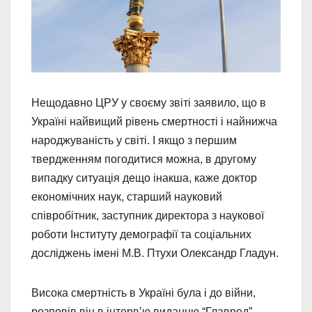
Нещодавно ЦРУ у своєму звіті заявило, що в
Україні найвищий рівень смертності і найнижча
народжуваність у світі. І якщо з першим
твердженням погодитися можна, в другому
випадку ситуація дещо інакша, каже доктор
економічних наук, старший науковий
співробітник, заступник директора з наукової
роботи Інституту демографії та соціальних
досліджень імені М.В. Птухи Олександр Гладун.
Висока смертність в Україні була і до війни,
розповів він в інтервʼю виданню “Главред”.