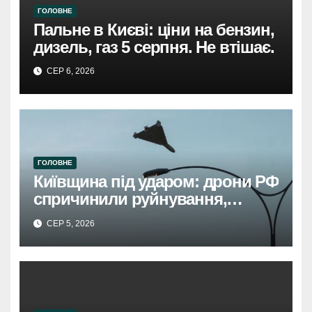
ГОЛОВНЕ
Пальне в Києві: ціни на бензин,
дизель, газ 5 серпня. Не втішає.
СЕР 6, 2026
ГОЛОВНЕ
Київщина під ударом: дрони РФ
спричинили руйнування,
травмовано жінку.
СЕР 5, 2026