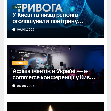
ПОДІЇ
У Києві та низці регіонів
оголошували повітряну
тривогу через загрозу
06.08.2026
балістикиПовітряна тривога в
Києві та регіонах: загроза
балістичної атаки.
КОРИСНЕ
Афіша івентів в Україні — e-
commerce конференції у Києві,
що формують майбутнє
06.08.2026
онлайн-торгівлі.