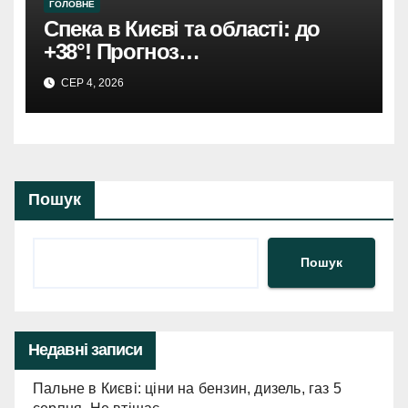
ГОЛОВНЕ
Спека в Києві та області: до
+38°! Прогноз
Укргідрометеоцентру.
СЕР 4, 2026
Пошук
Пошук
Недавні записи
Пальне в Києві: ціни на бензин, дизель, газ 5