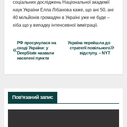
соціальних досліджень Національної академії
наук України Елла Лібанова каже, що ані 50, ані
40 мільйонів громадян в Україні уже не буде –
хіба що у випадку інтенсивної імміграції.
РФ просунулася на
Україна перейшла до
Навігація
сході України: у
стратегії повільного
DeepState назвали
відступу, – NYT
записів
населені пункти
Пов’язаний запис