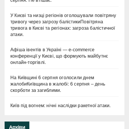
серпня. Не втішає.
У Києві та низці регіонів оголошували повітряну
тривогу через загрозу балістикиПовітряна
тривога в Києві та регіонах: загроза балістичної
атаки.
Афіша івентів в Україні — e-commerce
конференції у Києві, що формують майбутнє
онлайн-торгівлі.
На Київщині 6 серпня оголосили днем
жалобиКиївщина в жалобі: 6 серпня – день
скорботи за загиблими.
Київ під вогнем: нічні наслідки ракетної атаки.
Архіви